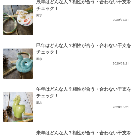
辰年はどんな人？相性が合う・合わない干支を
チェック！
風水
2020/03/21
巳年はどんな人？相性が合う・合わない干支を
チェック！
風水
2020/03/21
午年はどんな人？相性が合う・合わない干支を
チェック！
風水
2020/03/21
未年はどんな人？相性が合う・合わない干支を