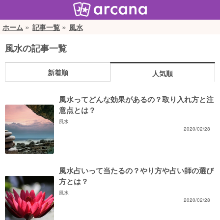
ホーム
記事一覧
風水
風水の記事一覧
新着順
人気順
風水ってどんな効果があるの？取り入れ方と注
意点とは？
風水
2020/02/28
風水占いって当たるの？やり方や占い師の選び
方とは？
風水
2020/02/28