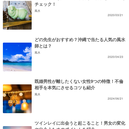
チェック！
風水
2020/03/21
どの先生がおすすめ？沖縄で当たる人気の風水
師とは？
風水
2020/04/23
既婚男性が離したくない女性9つの特徴！不倫
相手を本気にさせるコツも紹介
風水
2024/06/21
ツインレイに出会うと起こること！男女の変化