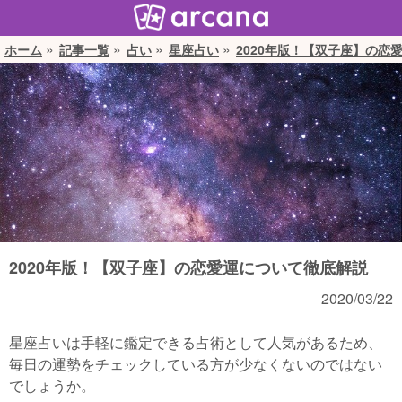
ホーム
記事一覧
占い
星座占い
2020年版！【双子座】の恋
2020年版！【双子座】の恋愛運について徹底解説
2020/03/22
星座占いは手軽に鑑定できる占術として人気があるため、
毎日の運勢をチェックしている方が少なくないのではない
でしょうか。