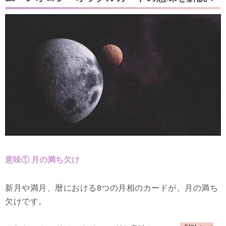
意味① 月の満ち欠け
新月や満月、暦における8つの月相のカードが、月の満ち
欠けです。