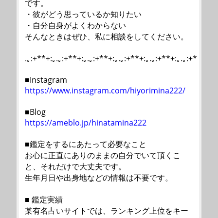
です。
・彼がどう思っているか知りたい
・自分自身がよくわからない
そんなときはぜひ、私に相談をしてください。
.｡:+**+:｡.｡:+**+:｡.｡:+**+:｡.｡:+**+:｡.｡:+**+:｡.｡:+*
■Instagram
https://www.instagram.com/hiyorimina222/
■Blog
https://ameblo.jp/hinatamina222
■鑑定をするにあたって必要なこと
お心に正直にありのままの自分でいて頂くこ
と、それだけで大丈夫です。
生年月日や出身地などの情報は不要です。
■ 鑑定実績
某有名占いサイトでは、ランキング上位をキー