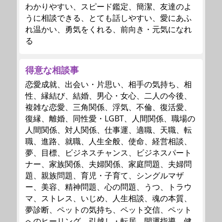
わかりやすい、スピード鑑定、簡潔、友達のよ
うに相談できる、とても話しやすい、愛にあふ
れ温かい、勇気をくれる、前向き・元気になれ
る
得意な相談事
恋愛成就、出会い・片思い、相手の気持ち、相
性、縁結び、結婚、男心・女心、二人の今後、
複雑な恋愛、三角関係、浮気、不倫、復活愛、
復縁、離婚、同性愛・LGBT、人間関係、職場の
人間関係、対人関係、仕事運、適職、天職、転
職、進路、就職、人生全般、使命、経営相談、
夢、目標、ビジネスチャンス、ビジネスパート
ナー、家族関係、夫婦関係、家庭問題、夫婦問
題、親族問題、育児・子育て、シングルマザ
ー、美容、精神問題、心の問題、うつ、トラウ
マ、ストレス、いじめ、人生相談、魂の本質、
夢診断、ペットの気持ち、ペット交信、ペット
へのヒーリング、引越し・転居、開運指導、健