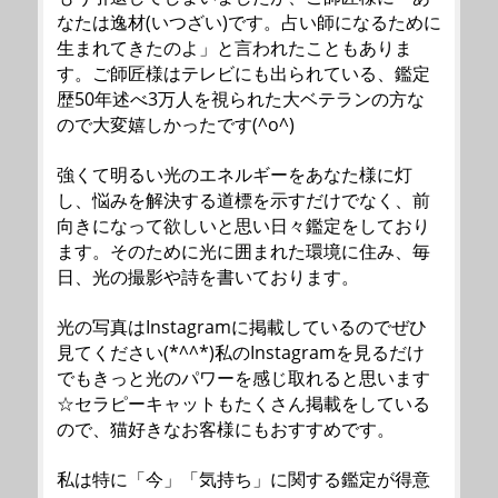
なたは逸材(いつざい)です。占い師になるために
生まれてきたのよ」と言われたこともありま
す。ご師匠様はテレビにも出られている、鑑定
歴50年述べ3万人を視られた大ベテランの方な
ので大変嬉しかったです(^o^)
強くて明るい光のエネルギーをあなた様に灯
し、悩みを解決する道標を示すだけでなく、前
向きになって欲しいと思い日々鑑定をしており
ます。そのために光に囲まれた環境に住み、毎
日、光の撮影や詩を書いております。
光の写真はInstagramに掲載しているのでぜひ
見てください(*^^*)私のInstagramを見るだけ
でもきっと光のパワーを感じ取れると思います
☆セラピーキャットもたくさん掲載をしている
ので、猫好きなお客様にもおすすめです。
私は特に「今」「気持ち」に関する鑑定が得意