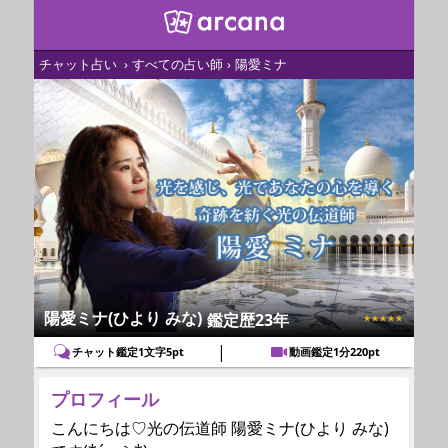
チャット占い
すべての占い師
陽愛ミナ
陽愛ミナ(ひより みな)
鑑定歴23年
★★★★★
|
チャット鑑定1文字5pt
動画鑑定1分220pt
プロフィール
こんにちは♡光の伝道師 陽愛ミナ(ひより みな)