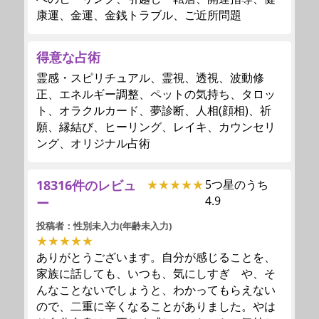
康運、金運、金銭トラブル、ご近所問題
得意な占術
霊感・スピリチュアル、霊視、透視、波動修
正、エネルギー調整、ペットの気持ち、タロッ
ト、オラクルカード、夢診断、人相(顔相)、祈
願、縁結び、ヒーリング、レイキ、カウンセリ
ング、オリジナル占術
18316件のレビュ
★★★★★
5つ星のうち
4.9
ー
投稿者：性別未入力(年齢未入力)
★★★★★
ありがとうございます。自分が感じることを、
家族に話しても、いつも、気にしすぎ や、そ
んなことないでしょうと、わかってもらえない
ので、二重に辛くなることがありました。やは