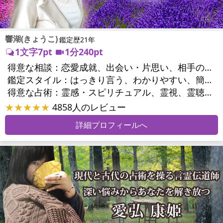
響湖(きょうこ)
鑑定歴21年
1文字7pt
1分240pt
得意な相談：
恋愛成就、出会い・片思い、相手の気持ち、相性、結婚、男心・女心、二人の今後、複雑な恋愛、三角関係、不倫、復縁、離婚、同性愛・LGBT、人間関係、職場の人間関係、対人関係、仕事運、適職、転職、進路、就職、人生全般、使命、経営相談、人事、開業、夢、目標、ビジネスチャンス、パワーハラスメント、セクシャルハラスメント、家族関係、夫婦関係、家庭問題、夫婦問題、親族問題、育児・子育て、シングルマザー、ドメスティックバイオレンス、相続関係、美容、精神問題、心の問題、うつ、トラウマ、ストレス、いじめ、人生相談、霊的問題、守護霊様、前世、夢診断、ペットの気持ち、ペットへのヒーリング、パワーストーン選択、引越し・転居、方位、開運指導、健康運、金運、ご近所問題、縁切り
鑑定スタイル：
はっきり言う、わかりやすい、簡潔、的確、納得感、情報量が多い、友達のように相談できる、聞き上手、じっくり聞いてくれる、深く濃厚、実力派
得意な占術：
霊感・スピリチュアル、霊視、霊聴、透視、過去視、前世・来世、波動修正、オーラ、エネルギー調整、チャクラ、ペットの気持ち、タロット、オラクルカード、算命学、風水、姓名判断、九星気学、四柱推命、数秘術、夢診断、人相(顔相)、ダウジング、ルーン、パワーストーン、水晶、ヒーリング、レイキ、カウンセリング、オリジナル占術
★★★★★
4858人のレビュー
詳細プロフィールへ