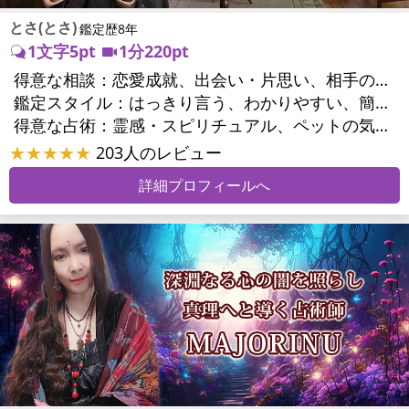
とさ(とさ)
鑑定歴8年
1文字5pt
1分220pt
得意な相談：
恋愛成就、出会い・片思い、相手の気持ち、相性、縁結び、結婚、男心・女心、二人の今後、複雑な恋愛、三角関係、略奪愛、浮気、不倫、復活愛、復縁、離婚、同性愛・LGBT、人間関係、職場の人間関係、対人関係、仕事運、天職、転職、進路、就職、人生全般、経営相談、人事、夢、目標、ビジネスチャンス、ビジネスパートナー、パワーハラスメント、セクシャルハラスメント、家族関係、夫婦関係、家庭問題、夫婦問題、親族問題、育児・子育て、相続関係、美容、精神問題、心の問題、うつ、トラウマ、ストレス、いじめ、人生相談、ペットの気持ち、引越し・転居、開運指導、健康運、ご近所問題、縁切り
鑑定スタイル：
はっきり言う、わかりやすい、簡潔、具体的、的確、納得感、友達のように相談できる、とても話しやすい、じっくり聞いてくれる、愛にあふれ温かい、勇気をくれる、前向き・元気になれる、実力派
得意な占術：
霊感・スピリチュアル、ペットの気持ち、タロット、占星術、数秘術、易学、祈願、縁結び、縁切り、カウンセリング、オリジナル占術
★★★★★
203人のレビュー
詳細プロフィールへ