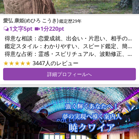
愛弘 康姫(めひろ こうき)
鑑定歴29年
1文字5pt
1分220pt
得意な相談：
恋愛成就、出会い・片思い、相手の気持ち、縁結び、結婚、男心・女心、二人の今後、複雑な恋愛、三角関係、略奪愛、浮気、不倫、復活愛、復縁、離婚、人間関係、職場の人間関係、対人関係、仕事運、経営相談、開業、家族関係、夫婦関係、家庭問題、夫婦問題、親族問題、シングルマザー、美容、ストレス、いじめ、人生相談、ペットの気持ち、ペットへのヒーリング、健康運、金銭トラブル、ご近所問題、縁切り
鑑定スタイル：
わかりやすい、スピード鑑定、簡潔、的確、納得感、友達のように相談できる、とても話しやすい、じっくり聞いてくれる、愛にあふれ温かい、前向き・元気になれる
得意な占術：
霊感・スピリチュアル、波動修正、エネルギー調整、ペットの気持ち、タロット、オラクルカード、祈祷、祈願、縁結び、縁切り、ダウジング、ルーン、サイコロ、ヒーリング、レイキ、カウンセリング、ルノルマンカード
★★★★★
3447人のレビュー
詳細プロフィールへ