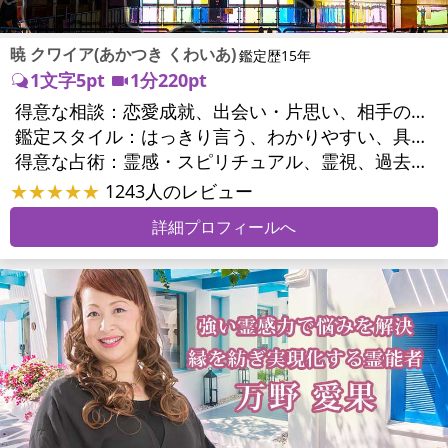
暁 クワイア(あかつき くわいあ)
鑑定歴15年
1文字5pt
1分220pt
得意な相談：
恋愛成就、出会い・片思い、相手の気持ち、相性、結婚、男心・女心、二人の今後、複雑な恋愛、三角関係、略奪愛、浮気、不倫、離婚、人間関係、職場の人間関係、対人関係、仕事運、適職、天職、転職、進路、就職、人生全般、使命、人事、開業、廃業、夢、目標、ビジネスチャンス、ビジネスパートナー、家族関係、夫婦関係、家庭問題、夫婦問題、精神問題、ストレス、人生相談、ご先祖様、守護霊様、お墓参り、魂の本質、前世、来世、ペットの気持ち、引越し・転居、方位、健康運、金運
鑑定スタイル：
はっきり言う、わかりやすい、具体的、納得感、情報量が多い、友達のように相談できる、聞き上手、とても話しやすい、じっくり聞いてくれる、愛にあふれ温かい、勇気をくれる、前向き・元気になれる、実力派
得意な占術：
霊感・スピリチュアル、霊視、過去視、前世・来世、オーラ、ソウルメイト、ペットの気持ち、タロット、オラクルカード、姓名判断、四柱推命、占星術、数秘術、カラー診断、陰陽五行、人相(顔相)、カウンセリング、オリジナル占術
★★★★★
1243人のレビュー
詳細プロフィールへ