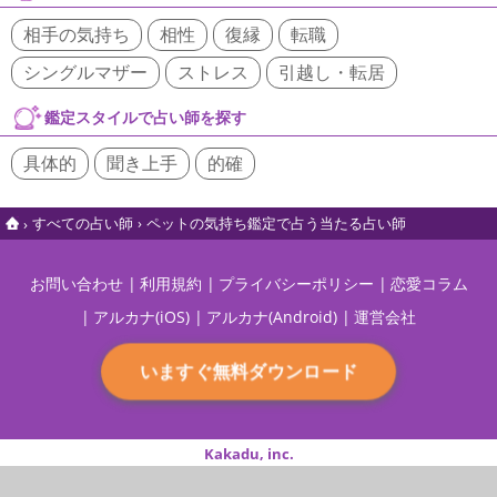
相手の気持ち
相性
復縁
転職
シングルマザー
ストレス
引越し・転居
鑑定スタイルで占い師を探す
具体的
聞き上手
的確
すべての占い師
ペットの気持ち鑑定で占う当たる占い師
お問い合わせ
利用規約
プライバシーポリシー
恋愛コラム
アルカナ(iOS)
アルカナ(Android)
運営会社
いますぐ無料ダウンロード
Kakadu, inc.