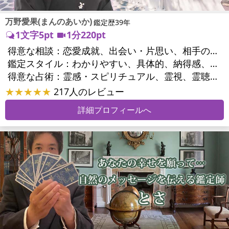
万野愛果(まんのあいか)
鑑定歴39年
1文字5pt
1分220pt
得意な相談：
恋愛成就、出会い・片思い、相手の気持ち、相性、縁結び、結婚、男心・女心、二人の今後、複雑な恋愛、三角関係、略奪愛、浮気、不倫、復活愛、復縁、離婚、同性愛・LGBT、人間関係、職場の人間関係、対人関係、仕事運、適職、天職、転職、進路、就職、人生全般、使命、経営相談、人事、開業、廃業、夢、目標、ビジネスチャンス、ビジネスパートナー、パワーハラスメント、セクシャルハラスメント、家族関係、夫婦関係、家庭問題、夫婦問題、親族問題、育児・子育て、シングルマザー、ドメスティックバイオレンス、相続関係、美容、精神問題、心の問題、うつ、ストレス、いじめ、人生相談、霊的問題、ご先祖様、守護霊様、お墓参り、魂の本質、前世、来世、夢診断、ペットの気持ち、ペット交信、ペットへのヒーリング、パワーストーン選択、引越し・転居、方位、開運指導、健康運、金銭トラブル、ご近所問題、縁切り
鑑定スタイル：
わかりやすい、具体的、納得感、友達のように相談できる、聞き上手、とても話しやすい、じっくり聞いてくれる、愛にあふれ温かい、勇気をくれる、前向き・元気になれる、実力派
得意な占術：
霊感・スピリチュアル、霊視、霊聴、未来予知、前世・来世、守護霊対話、波動修正、オーラ、エネルギー調整、ソウルメイト、チャネリング、ペットの気持ち、タロット、オラクルカード、風水、姓名判断、九星気学、四柱推命、数秘術、カラー診断、夢診断、易学、手相、人相(顔相)、祈祷、祈願、縁結び、除霊、縁切り、パワーストーン、水晶、サイコロ、ヒーリング、レイキ、カウンセリング、オリジナル占術
★★★★★
217人のレビュー
詳細プロフィールへ