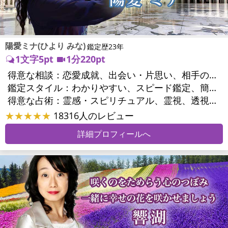
陽愛ミナ(ひより みな)
鑑定歴23年
1文字5pt
1分220pt
得意な相談：
恋愛成就、出会い・片思い、相手の気持ち、相性、縁結び、結婚、男心・女心、二人の今後、複雑な恋愛、三角関係、浮気、不倫、復活愛、復縁、離婚、同性愛・LGBT、人間関係、職場の人間関係、対人関係、仕事運、適職、天職、転職、進路、就職、人生全般、使命、経営相談、夢、目標、ビジネスチャンス、ビジネスパートナー、家族関係、夫婦関係、家庭問題、夫婦問題、親族問題、育児・子育て、シングルマザー、美容、精神問題、心の問題、うつ、トラウマ、ストレス、いじめ、人生相談、魂の本質、夢診断、ペットの気持ち、ペット交信、ペットへのヒーリング、引越し・転居、開運指導、健康運、金運、金銭トラブル、ご近所問題
鑑定スタイル：
わかりやすい、スピード鑑定、簡潔、友達のように相談できる、とても話しやすい、愛にあふれ温かい、勇気をくれる、前向き・元気になれる
得意な占術：
霊感・スピリチュアル、霊視、透視、波動修正、エネルギー調整、ペットの気持ち、タロット、オラクルカード、夢診断、人相(顔相)、祈願、縁結び、ヒーリング、レイキ、カウンセリング、オリジナル占術
★★★★★
18316人のレビュー
詳細プロフィールへ