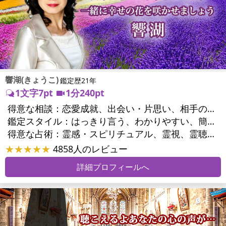
響湖(きょうこ)
鑑定歴21年
1文字7pt
1分240pt
得意な相談：
恋愛成就、出会い・片思い、相手の気持ち、相性、結婚、男心・女心、二人の今後、複雑な恋愛、三角関係、不倫、復縁、離婚、同性愛・LGBT、人間関係、職場の人間関係、対人関係、仕事運、適職、転職、進路、就職、人生全般、使命、経営相談、人事、開業、夢、目標、ビジネスチャンス、パワーハラスメント、セクシャルハラスメント、家族関係、夫婦関係、家庭問題、夫婦問題、親族問題、育児・子育て、シングルマザー、ドメスティックバイオレンス、相続関係、美容、精神問題、心の問題、うつ、トラウマ、ストレス、いじめ、人生相談、霊的問題、守護霊様、前世、夢診断、ペットの気持ち、ペットへのヒーリング、パワーストーン選択、引越し・転居、方位、開運指導、健康運、金運、ご近所問題、縁切り
鑑定スタイル：
はっきり言う、わかりやすい、簡潔、的確、納得感、情報量が多い、友達のように相談できる、聞き上手、じっくり聞いてくれる、深く濃厚、実力派
得意な占術：
霊感・スピリチュアル、霊視、霊聴、透視、過去視、前世・来世、波動修正、オーラ、エネルギー調整、チャクラ、ペットの気持ち、タロット、オラクルカード、算命学、風水、姓名判断、九星気学、四柱推命、数秘術、夢診断、人相(顔相)、ダウジング、ルーン、パワーストーン、水晶、ヒーリング、レイキ、カウンセリング、オリジナル占術
★★★★★
4858人のレビュー
詳細プロフィールへ