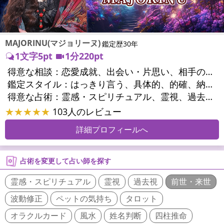
MAJORINU(マジョリーヌ)
鑑定歴30年
1文字5pt
1分220pt
得意な相談：
恋愛成就、出会い・片思い、相手の気持ち、相性、縁結び、結婚、男心・女心、二人の今後、複雑な恋愛、三角関係、略奪愛、浮気、不倫、復活愛、復縁、離婚、同性愛・LGBT、人間関係、職場の人間関係、対人関係、仕事運、適職、天職、転職、進路、就職、人生全般、使命、経営相談、人事、開業、夢、目標、ビジネスチャンス、ビジネスパートナー、パワーハラスメント、セクシャルハラスメント、家族関係、夫婦関係、家庭問題、夫婦問題、親族問題、育児・子育て、シングルマザー、ドメスティックバイオレンス、相続関係、精神問題、心の問題、うつ、トラウマ、ストレス、いじめ、人生相談、霊的問題、魂の本質、前世、ペットの気持ち、パワーストーン選択、引越し・転居、方位、健康運、金運、金銭トラブル、ご近所問題、縁切り
鑑定スタイル：
はっきり言う、具体的、的確、納得感、情報量が多い、友達のように相談できる、聞き上手、とても話しやすい、じっくり聞いてくれる、愛にあふれ温かい、深く濃厚、勇気をくれる、前向き・元気になれる、実力派
得意な占術：
霊感・スピリチュアル、霊視、過去視、未来予知、前世・来世、波動修正、オーラ、エネルギー調整、ソウルメイト、チャネリング、ペットの気持ち、タロット、オラクルカード、風水、姓名判断、九星気学、四柱推命、占星術、数秘術、カラー診断、易学、祈祷、祈願、縁結び、縁切り、ダウジング、ルーン、パワーストーン、カウンセリング、オリジナル占術、ルノルマンカード
★★★★★
103人のレビュー
詳細プロフィールへ
占術を変更して占い師を探す
霊感・スピリチュアル
霊視
過去視
前世・来世
波動修正
ペットの気持ち
タロット
オラクルカード
風水
姓名判断
四柱推命