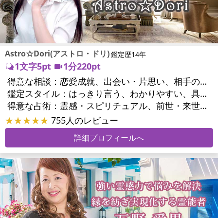
Astro☆Dori(アストロ・ドリ)
鑑定歴14年
1文字5pt
1分220pt
得意な相談：
恋愛成就、出会い・片思い、相手の気持ち、相性、結婚、男心・女心、二人の今後、複雑な恋愛、三角関係、略奪愛、浮気、不倫、復活愛、離婚、人間関係、職場の人間関係、対人関係、仕事運、適職、天職、転職、就職、人生全般、使命、夢、目標、家族関係、夫婦関係、家庭問題、夫婦問題、美容、精神問題、心の問題、うつ、トラウマ、ストレス、いじめ、人生相談、霊的問題、前世、パワーストーン選択、開運指導、金運
鑑定スタイル：
はっきり言う、わかりやすい、具体的、的確、納得感、情報量が多い、友達のように相談できる、聞き上手、とても話しやすい、じっくり聞いてくれる、愛にあふれ温かい、深く濃厚、勇気をくれる、前向き・元気になれる
得意な占術：
霊感・スピリチュアル、前世・来世、ソウルメイト、タロット、オラクルカード、風水、占星術、パワーストーン、サイコロ、カウンセリング、ルノルマンカード
★★★★★
755人のレビュー
詳細プロフィールへ