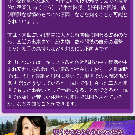
ない恐怖症の克服や、相手との関係を知るうえでの運命
的な宿業(しゅくごう)、苦手な関係、親子間の因縁、説
明困難な感情のもつれの原因、などを知ることが可能と
されています。
前世・来世占いは非常に大きな時間軸に関わる占術のた
め、直近の出来事や、紛失物、数時間後の自分の運勢、
または
相手の気持ち
などを知るには不向きです。
来世については、キリスト教や仏教思想の中で復活や生
まれ変わりを教義に含む宗教が存在しており、来世診断
ではこうした宗教的思想に基いて、現世での人間関係が
来世ではどうなっているか、現世で愛し合った二人が来
世でもまた出会いそして一緒になることができるか、現
世で体験した苦しい体験から来世では開放されている
か、などを知ることができます。