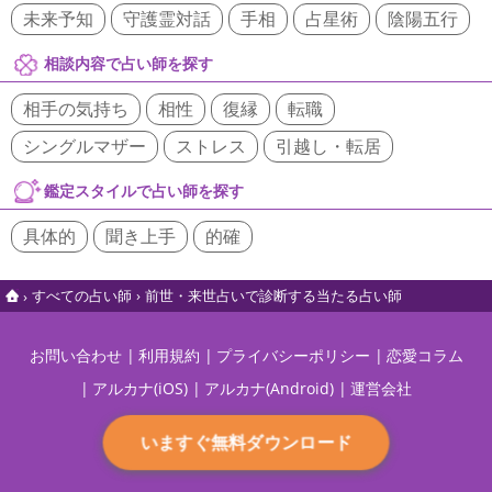
未来予知
守護霊対話
手相
占星術
陰陽五行
相談内容で占い師を探す
相手の気持ち
相性
復縁
転職
シングルマザー
ストレス
引越し・転居
鑑定スタイルで占い師を探す
具体的
聞き上手
的確
すべての占い師
前世・来世占いで診断する当たる占い師
お問い合わせ
利用規約
プライバシーポリシー
恋愛コラム
アルカナ(iOS)
アルカナ(Android)
運営会社
いますぐ無料ダウンロード