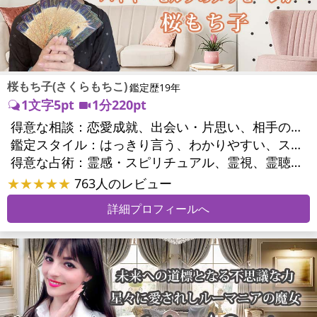
桜もち子(さくらもちこ)
鑑定歴19年
1文字5pt
1分220pt
得意な相談：
恋愛成就、出会い・片思い、相手の気持ち、相性、縁結び、結婚、二人の今後、複雑な恋愛、三角関係、略奪愛、浮気、不倫、復活愛、復縁、同性愛・LGBT、人間関係、対人関係、仕事運、転職、人生全般、経営相談、ビジネスチャンス、ビジネスパートナー、家族関係、夫婦関係、家庭問題、心の問題、うつ、いじめ、人生相談、霊的問題、ご先祖様、守護霊様、魂の本質、パワーストーン選択、開運指導、金運、縁切り
鑑定スタイル：
はっきり言う、わかりやすい、スピード鑑定、具体的、的確、納得感、聞き上手、とても話しやすい、じっくり聞いてくれる、愛にあふれ温かい、勇気をくれる、前向き・元気になれる、実力派
得意な占術：
霊感・スピリチュアル、霊視、霊聴、未来予知、前世・来世、波動修正、エネルギー調整、ソウルメイト、チャクラ、チャネリング、タロット、オラクルカード、姓名判断、九星気学、四柱推命、カラー診断、夢診断、易学、陰陽五行、祈祷、祈願、縁結び、除霊、縁切り、パワーストーン、水晶、ヒーリング
★★★★★
763人のレビュー
詳細プロフィールへ