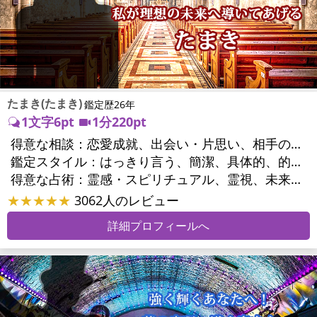
たまき(たまき)
鑑定歴26年
1文字6pt
1分220pt
得意な相談：
恋愛成就、出会い・片思い、相手の気持ち、相性、結婚、男心・女心、二人の今後、複雑な恋愛、三角関係、浮気、不倫、復活愛、復縁、離婚、同性愛・LGBT、人間関係、職場の人間関係、対人関係、仕事運、適職、天職、転職、進路、就職、人生全般、使命、経営相談、人事、開業、夢、目標、ビジネスチャンス、ビジネスパートナー、パワーハラスメント、セクシャルハラスメント、家族関係、夫婦関係、家庭問題、夫婦問題、親族問題、育児・子育て、シングルマザー、相続関係、美容、心の問題、トラウマ、ストレス、人生相談、霊的問題、ご先祖様、守護霊様、魂の本質、前世、来世、引越し・転居、方位、開運指導、健康運、金運、金銭トラブル、ご近所問題
鑑定スタイル：
はっきり言う、簡潔、具体的、的確、情報量が多い、友達のように相談できる、聞き上手、とても話しやすい、愛にあふれ温かい、深く濃厚、勇気をくれる、前向き・元気になれる、実力派
得意な占術：
霊感・スピリチュアル、霊視、未来予知、前世・来世、波動修正、タロット、オラクルカード、風水、占星術、カウンセリング
★★★★★
3062人のレビュー
詳細プロフィールへ