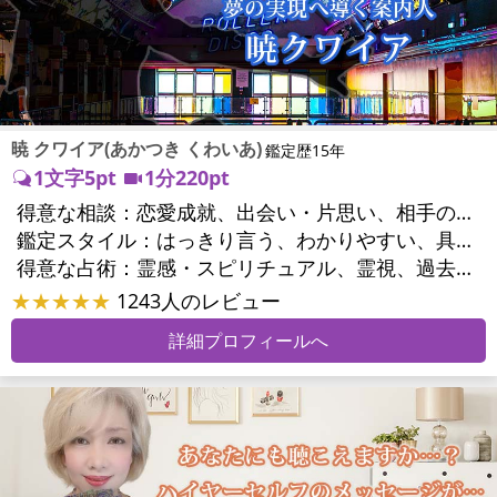
暁 クワイア(あかつき くわいあ)
鑑定歴15年
1文字5pt
1分220pt
得意な相談：
恋愛成就、出会い・片思い、相手の気持ち、相性、結婚、男心・女心、二人の今後、複雑な恋愛、三角関係、略奪愛、浮気、不倫、離婚、人間関係、職場の人間関係、対人関係、仕事運、適職、天職、転職、進路、就職、人生全般、使命、人事、開業、廃業、夢、目標、ビジネスチャンス、ビジネスパートナー、家族関係、夫婦関係、家庭問題、夫婦問題、精神問題、ストレス、人生相談、ご先祖様、守護霊様、お墓参り、魂の本質、前世、来世、ペットの気持ち、引越し・転居、方位、健康運、金運
鑑定スタイル：
はっきり言う、わかりやすい、具体的、納得感、情報量が多い、友達のように相談できる、聞き上手、とても話しやすい、じっくり聞いてくれる、愛にあふれ温かい、勇気をくれる、前向き・元気になれる、実力派
得意な占術：
霊感・スピリチュアル、霊視、過去視、前世・来世、オーラ、ソウルメイト、ペットの気持ち、タロット、オラクルカード、姓名判断、四柱推命、占星術、数秘術、カラー診断、陰陽五行、人相(顔相)、カウンセリング、オリジナル占術
★★★★★
1243人のレビュー
詳細プロフィールへ