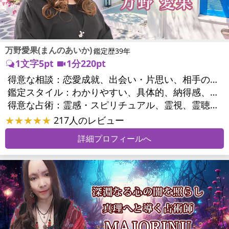
万野愛果(まんのあいか)
鑑定歴39年
1文字5pt
1分220pt
得意な相談：
恋愛成就、出会い・片思い、相手の気持ち、相性、縁結び、結婚、男心・女心、二人の今後、複雑な恋愛、三角関係、略奪愛、浮気、不倫、復活愛、復縁、離婚、同性愛・LGBT、人間関係、職場の人間関係、対人関係、仕事運、適職、天職、転職、進路、就職、人生全般、使命、経営相談、人事、開業、廃業、夢、目標、ビジネスチャンス、ビジネスパートナー、パワーハラスメント、セクシャルハラスメント、家族関係、夫婦関係、家庭問題、夫婦問題、親族問題、育児・子育て、シングルマザー、ドメスティックバイオレンス、相続関係、美容、精神問題、心の問題、うつ、ストレス、いじめ、人生相談、霊的問題、ご先祖様、守護霊様、お墓参り、魂の本質、前世、来世、夢診断、ペットの気持ち、ペット交信、ペットへのヒーリング、パワーストーン選択、引越し・転居、方位、開運指導、健康運、金銭トラブル、ご近所問題、縁切り
鑑定スタイル：
わかりやすい、具体的、納得感、友達のように相談できる、聞き上手、とても話しやすい、じっくり聞いてくれる、愛にあふれ温かい、勇気をくれる、前向き・元気になれる、実力派
得意な占術：
霊感・スピリチュアル、霊視、霊聴、未来予知、前世・来世、守護霊対話、波動修正、オーラ、エネルギー調整、ソウルメイト、チャネリング、ペットの気持ち、タロット、オラクルカード、風水、姓名判断、九星気学、四柱推命、数秘術、カラー診断、夢診断、易学、手相、人相(顔相)、祈祷、祈願、縁結び、除霊、縁切り、パワーストーン、水晶、サイコロ、ヒーリング、レイキ、カウンセリング、オリジナル占術
★★★★★
217人のレビュー
詳細プロフィールへ