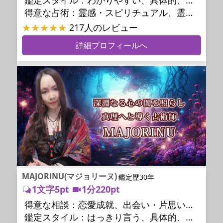
鑑定スタイル：
わかりやすい、具体的、納得感、友達のように相談できる、聞き上手、とても話しやすい、じっくり聞いてくれる、愛にあふれ温かい、勇気をくれる、前向き・元気になれる、実力派
得意な占術：
霊感・スピリチュアル、霊視、霊聴、未来予知、前世・来世、守護霊対話、波動修正、オーラ、エネルギー調整、ソウルメイト、チャネリング、ペットの気持ち、タロット、オラクルカード、風水、姓名判断、九星気学、四柱推命、数秘術、カラー診断、夢診断、易学、手相、人相(顔相)、祈祷、祈願、縁結び、除霊、縁切り、パワーストーン、水晶、サイコロ、ヒーリング、レイキ、カウンセリング、オリジナル占術
★★★★★
217人のレビュー
詳細プロフィールへ
MAJORINU(マジョリーヌ)
鑑定歴30年
1文字5pt
1分220pt
得意な相談：
恋愛成就、出会い・片思い、相手の気持ち、相性、縁結び、結婚、男心・女心、二人の今後、複雑な恋愛、三角関係、略奪愛、浮気、不倫、復活愛、復縁、離婚、同性愛・LGBT、人間関係、職場の人間関係、対人関係、仕事運、適職、天職、転職、進路、就職、人生全般、使命、経営相談、人事、開業、夢、目標、ビジネスチャンス、ビジネスパートナー、パワーハラスメント、セクシャルハラスメント、家族関係、夫婦関係、家庭問題、夫婦問題、親族問題、育児・子育て、シングルマザー、ドメスティックバイオレンス、相続関係、精神問題、心の問題、うつ、トラウマ、ストレス、いじめ、人生相談、霊的問題、魂の本質、前世、ペットの気持ち、パワーストーン選択、引越し・転居、方位、健康運、金運、金銭トラブル、ご近所問題、縁切り
鑑定スタイル：
はっきり言う、具体的、的確、納得感、情報量が多い、友達のように相談できる、聞き上手、とても話しやすい、じっくり聞いてくれる、愛にあふれ温かい、深く濃厚、勇気をくれる、前向き・元気になれる、実力派