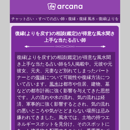
チャット占い
すべての占い師
復縁
復縁 風水
復縁(よりを戻す)
復縁(よりを戻す)の相談(鑑定)が得意な風水聞き
上手な当たる占い師
復縁(よりを戻す)の相談(鑑定)が得意な風水聞
き上手な当たる占い師を5人掲載中。元彼や元
彼女、元夫、元妻など別れてしまったパート
ナーとの
復縁
について可能性や復縁方法につ
いて占います。
風水
は都市や住居、建物、墓
などの都市計画に強く影響を与えてきた思想
です。人の流れや水の流れ、気の流れは経
済、軍事的に強く影響するとされ、気の流れ
の悪いところや気がとどまらない場所は忌み
嫌われてきました。風水では、土地の持つエ
ネルギースポットを見分け、そのスポットに