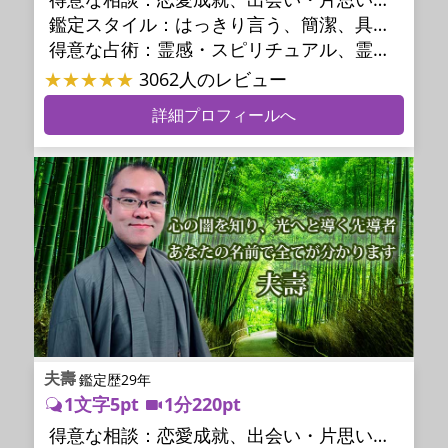
鑑定スタイル：
はっきり言う、簡潔、具体的、的確、情報量が多い、友達のように相談できる、聞き上手、とても話しやすい、愛にあふれ温かい、深く濃厚、勇気をくれる、前向き・元気になれる、実力派
得意な占術：
霊感・スピリチュアル、霊視、未来予知、前世・来世、波動修正、タロット、オラクルカード、風水、占星術、カウンセリング
★★★★★
3062人のレビュー
詳細プロフィールへ
夫壽
鑑定歴29年
1文字5pt
1分220pt
得意な相談：
恋愛成就、出会い・片思い、相手の気持ち、相性、縁結び、結婚、男心・女心、二人の今後、複雑な恋愛、三角関係、略奪愛、浮気、不倫、復活愛、復縁、離婚、同性愛・LGBT、人間関係、職場の人間関係、対人関係、仕事運、適職、転職、進路、人生全般、人事、開業、廃業、目標、家族関係、夫婦関係、家庭問題、夫婦問題、親族問題、育児・子育て、シングルマザー、引越し・転居、方位、開運指導、健康運、金運