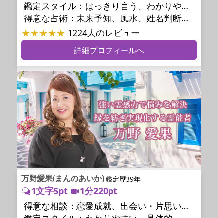
鑑定スタイル：
はっきり言う、わかりやすい、スピード鑑定、簡潔、具体的、的確、納得感、情報量が多い、友達のように相談できる、聞き上手、とても話しやすい、じっくり聞いてくれる、愛にあふれ温かい、深く濃厚、勇気をくれる、前向き・元気になれる、実力派
得意な占術：
未来予知、風水、姓名判断、九星気学、占星術、数秘術、陰陽五行、手相、カウンセリング、オリジナル占術
★★★★★
1224人のレビュー
詳細プロフィールへ
万野愛果(まんのあいか)
鑑定歴39年
1文字5pt
1分220pt
得意な相談：
恋愛成就、出会い・片思い、相手の気持ち、相性、縁結び、結婚、男心・女心、二人の今後、複雑な恋愛、三角関係、略奪愛、浮気、不倫、復活愛、復縁、離婚、同性愛・LGBT、人間関係、職場の人間関係、対人関係、仕事運、適職、天職、転職、進路、就職、人生全般、使命、経営相談、人事、開業、廃業、夢、目標、ビジネスチャンス、ビジネスパートナー、パワーハラスメント、セクシャルハラスメント、家族関係、夫婦関係、家庭問題、夫婦問題、親族問題、育児・子育て、シングルマザー、ドメスティックバイオレンス、相続関係、美容、精神問題、心の問題、うつ、ストレス、いじめ、人生相談、霊的問題、ご先祖様、守護霊様、お墓参り、魂の本質、前世、来世、夢診断、ペットの気持ち、ペット交信、ペットへのヒーリング、パワーストーン選択、引越し・転居、方位、開運指導、健康運、金銭トラブル、ご近所問題、縁切り