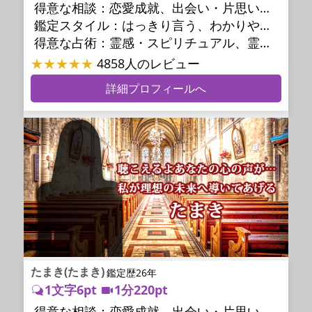
得意な相談：
恋愛成就、出会い・片思い、相手の気持ち、相性、結婚、男心・女心、二人の今後、複雑な恋愛、三角関係、不倫、復縁、離婚、同性愛・LGBT、人間関係、職場の人間関係、対人関係、仕事運、適職、転職、進路、就職、人生全般、使命、経営相談、人事、開業、夢、目標、ビジネスチャンス、パワーハラスメント、セクシャルハラスメント、家族関係、夫婦関係、家庭問題、夫婦問題、親族問題、育児・子育て、シングルマザー、ドメスティックバイオレンス、相続関係、美容、精神問題、心の問題、うつ、トラウマ、ストレス、いじめ、人生相談、霊的問題、守護霊様、前世、夢診断、ペットの気持ち、ペットへのヒーリング、パワーストーン選択、引越し・転居、方位、開運指導、健康運、金運、ご近所問題、縁切り
鑑定スタイル：
はっきり言う、わかりやすい、簡潔、的確、納得感、情報量が多い、友達のように相談できる、聞き上手、じっくり聞いてくれる、深く濃厚、実力派
得意な占術：
霊感・スピリチュアル、霊視、霊聴、透視、過去視、前世・来世、波動修正、オーラ、エネルギー調整、チャクラ、ペットの気持ち、タロット、オラクルカード、算命学、風水、姓名判断、九星気学、四柱推命、数秘術、夢診断、人相(顔相)、ダウジング、ルーン、パワーストーン、水晶、ヒーリング、レイキ、カウンセリング、オリジナル占術
★★★★★
4858人のレビュー
詳細プロフィールへ
たまき(たまき)
鑑定歴26年
1文字6pt
1分220pt
得意な相談：
恋愛成就、出会い・片思い、相手の気持ち、相性、結婚、男心・女心、二人の今後、複雑な恋愛、三角関係、浮気、不倫、復活愛、復縁、離婚、同性愛・LGBT、人間関係、職場の人間関係、対人関係、仕事運、適職、天職、転職、進路、就職、人生全般、使命、経営相談、人事、開業、夢、目標、ビジネスチャンス、ビジネスパートナー、パワーハラスメント、セクシャルハラスメント、家族関係、夫婦関係、家庭問題、夫婦問題、親族問題、育児・子育て、シングルマザー、相続関係、美容、心の問題、トラウマ、ストレス、人生相談、霊的問題、ご先祖様、守護霊様、魂の本質、前世、来世、引越し・転居、方位、開運指導、健康運、金運、金銭トラブル、ご近所問題