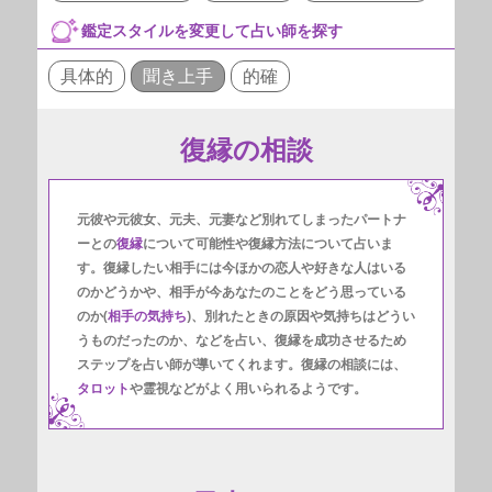
鑑定スタイルを変更して占い師を探す
具体的
聞き上手
的確
復縁の相談
元彼や元彼女、元夫、元妻など別れてしまったパートナ
ーとの
復縁
について可能性や復縁方法について占いま
す。復縁したい相手には今ほかの恋人や好きな人はいる
のかどうかや、相手が今あなたのことをどう思っている
のか(
相手の気持ち
)、別れたときの原因や気持ちはどうい
うものだったのか、などを占い、復縁を成功させるため
ステップを占い師が導いてくれます。復縁の相談には、
タロット
や霊視などがよく用いられるようです。