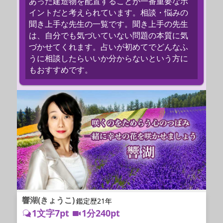
あった建造物を配置することが一番重要なポ
イントだと考えられています。相談・悩みの
聞き上手な先生の一覧です。聞き上手の先生
は、自分でも気づいていない問題の本質に気
づかせてくれます。占いが初めてでどんなふ
うに相談したらいいか分からないという方に
もおすすめです。
響湖(きょうこ)
鑑定歴21年
1文字7pt
1分240pt