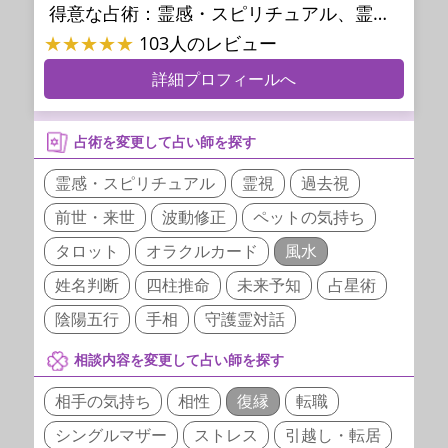
得意な占術：
霊感・スピリチュアル、霊視、過去視、未来予知、前世・来世、波動修正、オーラ、エネルギー調整、ソウルメイト、チャネリング、ペットの気持ち、タロット、オラクルカード、風水、姓名判断、九星気学、四柱推命、占星術、数秘術、カラー診断、易学、祈祷、祈願、縁結び、縁切り、ダウジング、ルーン、パワーストーン、カウンセリング、オリジナル占術、ルノルマンカード
★★★★★
103人のレビュー
詳細プロフィールへ
占術を変更して占い師を探す
霊感・スピリチュアル
霊視
過去視
前世・来世
波動修正
ペットの気持ち
タロット
オラクルカード
風水
姓名判断
四柱推命
未来予知
占星術
陰陽五行
手相
守護霊対話
相談内容を変更して占い師を探す
相手の気持ち
相性
復縁
転職
シングルマザー
ストレス
引越し・転居