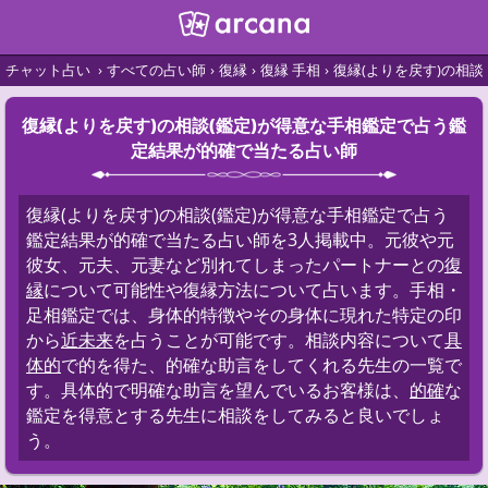
チャット占い
すべての占い師
復縁
復縁 手相
復縁(よりを戻す)の相
復縁(よりを戻す)の相談(鑑定)が得意な手相鑑定で占う鑑
定結果が的確で当たる占い師
復縁(よりを戻す)の相談(鑑定)が得意な手相鑑定で占う
鑑定結果が的確で当たる占い師を3人掲載中。元彼や元
彼女、元夫、元妻など別れてしまったパートナーとの
復
縁
について可能性や復縁方法について占います。手相・
足相鑑定では、身体的特徴やその身体に現れた特定の印
から
近未来
を占うことが可能です。相談内容について
具
体的
で的を得た、的確な助言をしてくれる先生の一覧で
す。具体的で明確な助言を望んでいるお客様は、
的確
な
鑑定を得意とする先生に相談をしてみると良いでしょ
う。