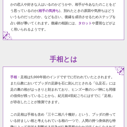
かの恋人や好きな人はいるのかどうかや、相手が今あなたのことをど
う思っているのか(
相手の気持ち
)、別れたときの原因や気持ちはどう
いうものだったのか、などを占い、復縁を成功させるためステップを
占い師が導いてくれます。復縁の相談には、
タロット
や霊視などがよ
く用いられるようです。
手相とは
手相
・足相は5,000年前のインドですでに行われていたとされます。
また仏教においてブッダの足跡を石に刻んだとされる「仏足石」には
足の裏の相がはっきりと刻まれており、ヒンズー教のシバ神にも同様
の信仰が残っていることから、紀元前4世紀ごろにはすでに「足相」
が存在したことが推測できます。
この足相は手相も含め「三十二相八十種好」という、ブッダの持って
いる好ましい相と考えられている相の一つで、人間の持つ身体的な特
徴によって吉凶を判断する行為が仏教思想のなかで古くからなされて