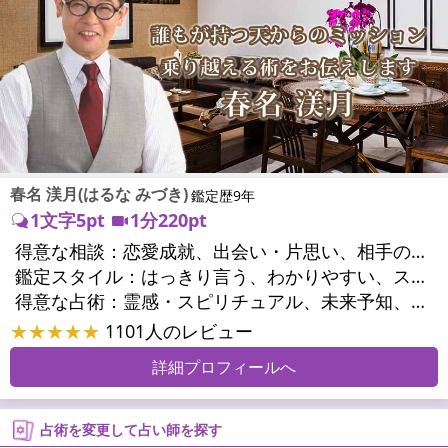
春名 渼月(はるな みづき)
鑑定歴9年
1文字5pt
1分220pt
得意な相談：
恋愛成就、出会い・片思い、相手の気持ち、相性、結婚、男心・女心、二人の今後、複雑な恋愛、三角関係、略奪愛、浮気、不倫、復活愛、復縁、離婚、同性愛・LGBT、人間関係、職場の人間関係、対人関係、仕事運、適職、天職、転職、進路、就職、人生全般、使命、経営相談、人事、開業、夢、目標、ビジネスチャンス、ビジネスパートナー、パワーハラスメント、家族関係、夫婦関係、家庭問題、夫婦問題、シングルマザー、ストレス、いじめ、人生相談、ペットの気持ち、引越し・転居、方位、開運指導、健康運、金運、金銭トラブル、ご近所問題
鑑定スタイル：
はっきり言う、わかりやすい、スピード鑑定、簡潔、具体的、的確、納得感、友達のように相談できる、聞き上手、とても話しやすい、じっくり聞いてくれる、勇気をくれる、前向き・元気になれる
得意な占術：
霊感・スピリチュアル、未来予知、チャネリング、タロット、九星気学、占星術、カラー診断、易学、陰陽五行、手相、人相(顔相)、祈願、オリジナル占術
★★★★★
1101人のレビュー
詳細プロフィールへ
占術を変更して占い師を探す