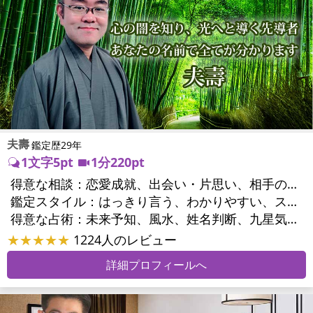
夫壽
鑑定歴29年
1文字5pt
1分220pt
得意な相談：
恋愛成就、出会い・片思い、相手の気持ち、相性、縁結び、結婚、男心・女心、二人の今後、複雑な恋愛、三角関係、略奪愛、浮気、不倫、復活愛、復縁、離婚、同性愛・LGBT、人間関係、職場の人間関係、対人関係、仕事運、適職、転職、進路、人生全般、人事、開業、廃業、目標、家族関係、夫婦関係、家庭問題、夫婦問題、親族問題、育児・子育て、シングルマザー、引越し・転居、方位、開運指導、健康運、金運
鑑定スタイル：
はっきり言う、わかりやすい、スピード鑑定、簡潔、具体的、的確、納得感、情報量が多い、友達のように相談できる、聞き上手、とても話しやすい、じっくり聞いてくれる、愛にあふれ温かい、深く濃厚、勇気をくれる、前向き・元気になれる、実力派
得意な占術：
未来予知、風水、姓名判断、九星気学、占星術、数秘術、陰陽五行、手相、カウンセリング、オリジナル占術
★★★★★
1224人のレビュー
詳細プロフィールへ