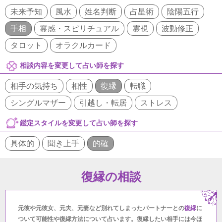
未来予知
風水
姓名判断
占星術
陰陽五行
手相
霊感・スピリチュアル
霊視
波動修正
タロット
オラクルカード
相談内容を変更して占い師を探す
相手の気持ち
相性
復縁
転職
シングルマザー
引越し・転居
ストレス
鑑定スタイルを変更して占い師を探す
具体的
聞き上手
的確
復縁の相談
元彼や元彼女、元夫、元妻など別れてしまったパートナーとの
復縁
に
ついて可能性や復縁方法について占います。復縁したい相手には今ほ