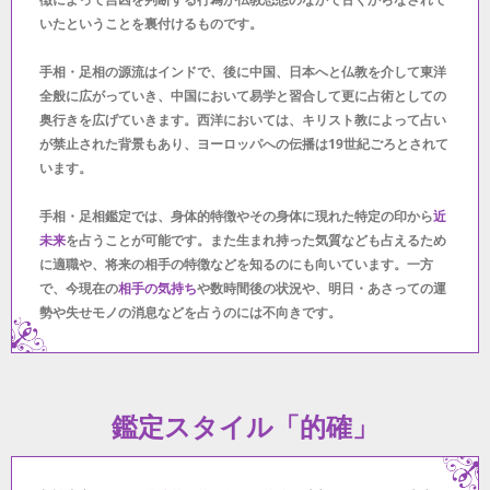
いたということを裏付けるものです。
手相・足相の源流はインドで、後に中国、日本へと仏教を介して東洋
全般に広がっていき、中国において易学と習合して更に占術としての
奥行きを広げていきます。西洋においては、キリスト教によって占い
が禁止された背景もあり、ヨーロッパへの伝播は19世紀ごろとされて
います。
手相・足相鑑定では、身体的特徴やその身体に現れた特定の印から
近
未来
を占うことが可能です。また生まれ持った気質なども占えるため
に適職や、将来の相手の特徴などを知るのにも向いています。一方
で、今現在の
相手の気持ち
や数時間後の状況や、明日・あさっての運
勢や失せモノの消息などを占うのには不向きです。
鑑定スタイル「的確」