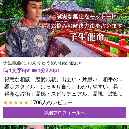
子生龍命(しおんりゅうめい)
鑑定歴28年
1文字6pt
1分220pt
得意な相談：
恋愛成就、出会い・片思い、相手の気持ち、相性、縁結び、結婚、男心・女心、二人の今後、複雑な恋愛、三角関係、略奪愛、浮気、不倫、復活愛、復縁、離婚、人間関係、職場の人間関係、対人関係、仕事運、適職、転職、進路、就職、人生全般、経営相談、人事、開業、目標、ビジネスチャンス、ビジネスパートナー、パワーハラスメント、セクシャルハラスメント、家族関係、夫婦関係、家庭問題、夫婦問題、親族問題、育児・子育て、シングルマザー、ドメスティックバイオレンス、心の問題、うつ、トラウマ、ストレス、いじめ、人生相談、霊的問題、健康運、金運、金銭トラブル、ご近所問題、縁切り
鑑定スタイル：
はっきり言う、わかりやすい、具体的、的確、納得感、聞き上手、とても話しやすい、じっくり聞いてくれる、勇気をくれる、前向き・元気になれる
得意な占術：
霊感・スピリチュアル、霊視、波動修正、タロット、オラクルカード、手相、祈祷、祈願、縁結び、除霊、縁切り、ダウジング、ヒーリング、レイキ、カウンセリング、オリジナル占術
★★★★★
1706人のレビュー
詳細プロフィールへ