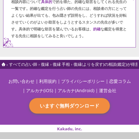
相談内容について
具体的
で的を得た、的確な助言をしてくれる先生の
一覧です。的確な鑑定を行う占い師の先生には、相談者の方にとって
よくない結果が出ても、包み隠さず説明をし、どうすれば状況を好転
させていくのがよいか助言をしようとするスタンスの先生が多いで
す。具体的で明確な助言を望んでいるお客様は、
的確
な鑑定を得意と
する先生に相談をしてみると良いでしょう。
すべての占い師
復縁
復縁 手相
復縁(よりを戻す)の相談(鑑定)が
お問い合わせ
利用規約
プライバシーポリシー
恋愛コラム
アルカナ(iOS)
アルカナ(Android)
運営会社
いますぐ無料ダウンロード
Kakadu, inc.