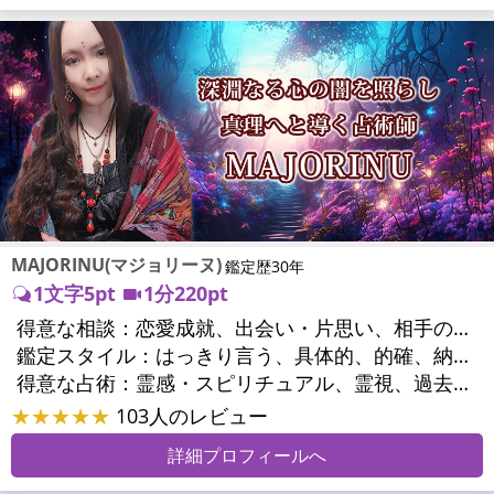
MAJORINU(マジョリーヌ)
鑑定歴30年
1文字5pt
1分220pt
得意な相談：
恋愛成就、出会い・片思い、相手の気持ち、相性、縁結び、結婚、男心・女心、二人の今後、複雑な恋愛、三角関係、略奪愛、浮気、不倫、復活愛、復縁、離婚、同性愛・LGBT、人間関係、職場の人間関係、対人関係、仕事運、適職、天職、転職、進路、就職、人生全般、使命、経営相談、人事、開業、夢、目標、ビジネスチャンス、ビジネスパートナー、パワーハラスメント、セクシャルハラスメント、家族関係、夫婦関係、家庭問題、夫婦問題、親族問題、育児・子育て、シングルマザー、ドメスティックバイオレンス、相続関係、精神問題、心の問題、うつ、トラウマ、ストレス、いじめ、人生相談、霊的問題、魂の本質、前世、ペットの気持ち、パワーストーン選択、引越し・転居、方位、健康運、金運、金銭トラブル、ご近所問題、縁切り
鑑定スタイル：
はっきり言う、具体的、的確、納得感、情報量が多い、友達のように相談できる、聞き上手、とても話しやすい、じっくり聞いてくれる、愛にあふれ温かい、深く濃厚、勇気をくれる、前向き・元気になれる、実力派
得意な占術：
霊感・スピリチュアル、霊視、過去視、未来予知、前世・来世、波動修正、オーラ、エネルギー調整、ソウルメイト、チャネリング、ペットの気持ち、タロット、オラクルカード、風水、姓名判断、九星気学、四柱推命、占星術、数秘術、カラー診断、易学、祈祷、祈願、縁結び、縁切り、ダウジング、ルーン、パワーストーン、カウンセリング、オリジナル占術、ルノルマンカード
★★★★★
103人のレビュー
詳細プロフィールへ