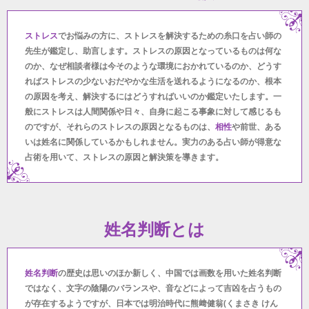
ストレス
でお悩みの方に、ストレスを解決するための糸口を占い師の
先生が鑑定し、助言します。ストレスの原因となっているものは何な
のか、なぜ相談者様は今そのような環境におかれているのか、どうす
ればストレスの少ないおだやかな生活を送れるようになるのか、根本
の原因を考え、解決するにはどうすればいいのか鑑定いたします。一
般にストレスは人間関係や日々、自身に起こる事象に対して感じるも
のですが、それらのストレスの原因となるものは、
相性
や前世、ある
いは姓名に関係しているかもしれません。実力のある占い師が得意な
占術を用いて、ストレスの原因と解決策を導きます。
姓名判断とは
姓名判断
の歴史は思いのほか新しく、中国では画数を用いた姓名判断
ではなく、文字の陰陽のバランスや、音などによって吉凶を占うもの
が存在するようですが、日本では明治時代に熊﨑健翁(くまさき けん