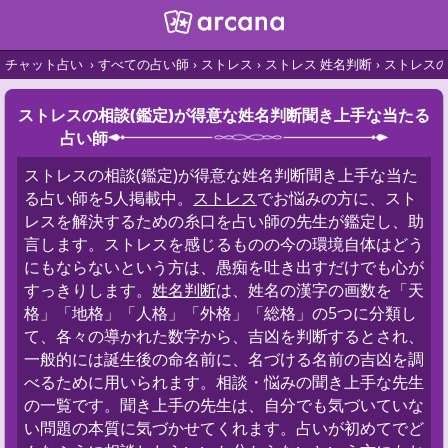
チャット占い
すべての占い師
ストレス
ストレス 姓名判断
ストレスの
ストレスの相談(鑑定)が得意な姓名判断聞き上手な当たる
占い師
ストレスの相談(鑑定)が得意な姓名判断聞き上手な当た
る占い師を5人掲載中。
ストレス
でお悩みの方に、スト
レスを解決するための糸口を占い師の先生が鑑定し、助
言します。ストレスを感じるものの今の環境自体はどう
にもならないという方は、愚痴を吐き出すだけでも心が
すっきりします。
姓名判断
は、姓名の漢字の画数を「天
格」「地格」「人格」「外格」「総格」の5つに分類し
て、各々の導かれた数字から、吉凶を判断するとされ、
一般的には誕生後の命名前に、名づける名前の吉凶を調
べるために用いられます。相談・悩みの聞き上手な先生
の一覧です。聞き上手の先生は、自分でも気づいていな
い問題の本質に気づかせてくれます。占いが初めてでど