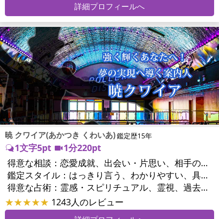
詳細プロフィールへ
暁 クワイア(あかつき くわいあ)
鑑定歴15年
1文字5pt
1分220pt
得意な相談：
恋愛成就、出会い・片思い、相手の気持ち、相性、結婚、男心・女心、二人の今後、複雑な恋愛、三角関係、略奪愛、浮気、不倫、離婚、人間関係、職場の人間関係、対人関係、仕事運、適職、天職、転職、進路、就職、人生全般、使命、人事、開業、廃業、夢、目標、ビジネスチャンス、ビジネスパートナー、家族関係、夫婦関係、家庭問題、夫婦問題、精神問題、ストレス、人生相談、ご先祖様、守護霊様、お墓参り、魂の本質、前世、来世、ペットの気持ち、引越し・転居、方位、健康運、金運
鑑定スタイル：
はっきり言う、わかりやすい、具体的、納得感、情報量が多い、友達のように相談できる、聞き上手、とても話しやすい、じっくり聞いてくれる、愛にあふれ温かい、勇気をくれる、前向き・元気になれる、実力派
得意な占術：
霊感・スピリチュアル、霊視、過去視、前世・来世、オーラ、ソウルメイト、ペットの気持ち、タロット、オラクルカード、姓名判断、四柱推命、占星術、数秘術、カラー診断、陰陽五行、人相(顔相)、カウンセリング、オリジナル占術
★★★★★
1243人のレビュー