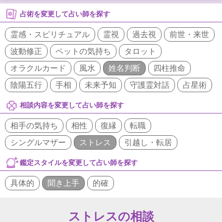
占術を変更して占い師を探す
霊感・スピリチュアル
霊視
過去視
前世・来世
波動修正
ペットの気持ち
タロット
オラクルカード
風水
姓名判断
四柱推命
陰陽五行
手相
未来予知
守護霊対話
占星術
相談内容を変更して占い師を探す
相手の気持ち
相性
復縁
転職
シングルマザー
ストレス
引越し・転居
鑑定スタイルを変更して占い師を探す
具体的
聞き上手
的確
ストレスの相談