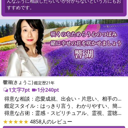
んなふうに相談したらいいか分からないという方にもお
すすめです。
響湖(きょうこ)
鑑定歴21年
1文字7pt
1分240pt
得意な相談：
恋愛成就、出会い・片思い、相手の気持ち、相性、結婚、男心・女心、二人の今後、複雑な恋愛、三角関係、不倫、復縁、離婚、同性愛・LGBT、人間関係、職場の人間関係、対人関係、仕事運、適職、転職、進路、就職、人生全般、使命、経営相談、人事、開業、夢、目標、ビジネスチャンス、パワーハラスメント、セクシャルハラスメント、家族関係、夫婦関係、家庭問題、夫婦問題、親族問題、育児・子育て、シングルマザー、ドメスティックバイオレンス、相続関係、美容、精神問題、心の問題、うつ、トラウマ、ストレス、いじめ、人生相談、霊的問題、守護霊様、前世、夢診断、ペットの気持ち、ペットへのヒーリング、パワーストーン選択、引越し・転居、方位、開運指導、健康運、金運、ご近所問題、縁切り
鑑定スタイル：
はっきり言う、わかりやすい、簡潔、的確、納得感、情報量が多い、友達のように相談できる、聞き上手、じっくり聞いてくれる、深く濃厚、実力派
得意な占術：
霊感・スピリチュアル、霊視、霊聴、透視、過去視、前世・来世、波動修正、オーラ、エネルギー調整、チャクラ、ペットの気持ち、タロット、オラクルカード、算命学、風水、姓名判断、九星気学、四柱推命、数秘術、夢診断、人相(顔相)、ダウジング、ルーン、パワーストーン、水晶、ヒーリング、レイキ、カウンセリング、オリジナル占術
★★★★★
4858人のレビュー