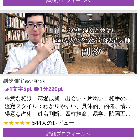
詳細プロフィールへ
副汐 健宇
鑑定歴15年
1文字5pt
1分220pt
得意な相談：
恋愛成就、出会い・片思い、相手の気持ち、相性、結婚、二人の今後、人間関係、職場の人間関係、対人関係、仕事運、適職、天職、転職、進路、就職、人生全般、開業、夢、目標、ビジネスチャンス、ビジネスパートナー、家族関係、夫婦関係、家庭問題、夫婦問題、親族問題、精神問題、心の問題、うつ、トラウマ、ストレス、人生相談、ペットの気持ち、引越し・転居、開運指導、健康運、金運、ご近所問題
鑑定スタイル：
わかりやすい、具体的、的確、情報量が多い、聞き上手、とても話しやすい、じっくり聞いてくれる、深く濃厚、前向き・元気になれる
得意な占術：
姓名判断、四柱推命、易学、陰陽五行、手相、サイコロ
★★★★★
544人のレビュー
詳細プロフィールへ