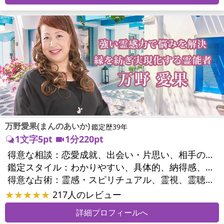
万野愛果(まんのあいか)
鑑定歴39年
1文字5pt
1分220pt
得意な相談：
恋愛成就、出会い・片思い、相手の気持ち、相性、縁結び、結婚、男心・女心、二人の今後、複雑な恋愛、三角関係、略奪愛、浮気、不倫、復活愛、復縁、離婚、同性愛・LGBT、人間関係、職場の人間関係、対人関係、仕事運、適職、天職、転職、進路、就職、人生全般、使命、経営相談、人事、開業、廃業、夢、目標、ビジネスチャンス、ビジネスパートナー、パワーハラスメント、セクシャルハラスメント、家族関係、夫婦関係、家庭問題、夫婦問題、親族問題、育児・子育て、シングルマザー、ドメスティックバイオレンス、相続関係、美容、精神問題、心の問題、うつ、ストレス、いじめ、人生相談、霊的問題、ご先祖様、守護霊様、お墓参り、魂の本質、前世、来世、夢診断、ペットの気持ち、ペット交信、ペットへのヒーリング、パワーストーン選択、引越し・転居、方位、開運指導、健康運、金銭トラブル、ご近所問題、縁切り
鑑定スタイル：
わかりやすい、具体的、納得感、友達のように相談できる、聞き上手、とても話しやすい、じっくり聞いてくれる、愛にあふれ温かい、勇気をくれる、前向き・元気になれる、実力派
得意な占術：
霊感・スピリチュアル、霊視、霊聴、未来予知、前世・来世、守護霊対話、波動修正、オーラ、エネルギー調整、ソウルメイト、チャネリング、ペットの気持ち、タロット、オラクルカード、風水、姓名判断、九星気学、四柱推命、数秘術、カラー診断、夢診断、易学、手相、人相(顔相)、祈祷、祈願、縁結び、除霊、縁切り、パワーストーン、水晶、サイコロ、ヒーリング、レイキ、カウンセリング、オリジナル占術
★★★★★
217人のレビュー
詳細プロフィールへ