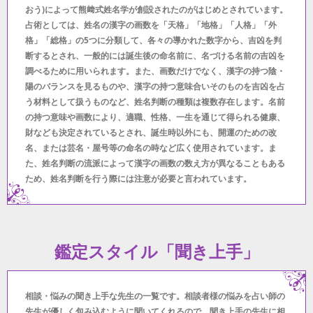
おう)によって熊﨑式姓名学が創設されたのがはじめとされています。
占術としては、姓名の漢字の画数を「天格」「地格」「人格」「外
格」「総格」の5つに分類して、各々の導かれた数字から、吉凶を判
断するとされ、一般的には誕生後の命名前に、名づける名前の吉凶を
調べるために用いられます。また、画数だけでなく、漢字の持つ陰・
陽のバランスを見るものや、漢字の持つ意味合いそのものを吉凶を占
う材料として扱うものなど、姓名判断の種類は複数存在します。名前
の持つ意味や画数により、適職、性格、一生を通じて得られる健康、
財なども決定されているとされ、誕生時以外にも、開運のための改
名、または芸名・屋号等の命名の時など広く使用されています。ま
た、姓名判断の流派によって漢字の画数の数え方が異なることもある
ため、姓名判断を行う際には注意が必要と言われています。
鑑定スタイル「聞き上手」
相談・悩みの聞き上手な先生の一覧です。相談者様の悩みを占い師の
先生が優しく包み込むように聞いてくれるので、聞き上手の先生に相