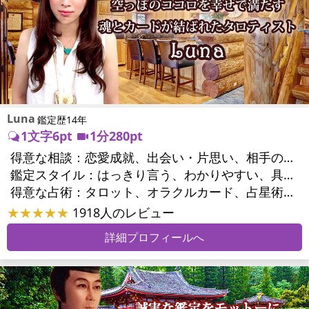
Luna
鑑定歴14年
1文字6pt
1分280pt
得意な相談：
恋愛成就、出会い・片思い、相手の気持ち、結婚、男心・女心、二人の今後、複雑な恋愛、三角関係、浮気、不倫、離婚、同性愛・LGBT、人間関係、職場の人間関係、対人関係、仕事運、転職、進路、就職、人生全般、夢、目標、ビジネスチャンス、家族関係、夫婦関係、家庭問題、夫婦問題、シングルマザー、心の問題、ストレス、人生相談
鑑定スタイル：
はっきり言う、わかりやすい、具体的、的確、納得感、友達のように相談できる、聞き上手、とても話しやすい、じっくり聞いてくれる、愛にあふれ温かい、勇気をくれる、前向き・元気になれる
得意な占術：
タロット、オラクルカード、占星術、数秘術、手相、カウンセリング、ルノルマンカード
★★★★★
1918人のレビュー
詳細プロフィールへ