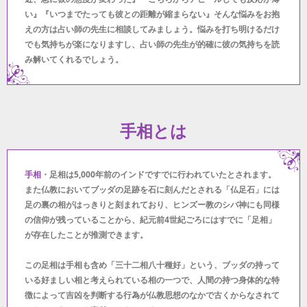
い』『いつまでたっても彼との距離が縮まらない』そんな悩みをお抱
えの方は占い師の先生に相談してみましょう。悩みを打ち明けるだけ
でも気持ちが楽になりますし、占い師の先生が的確に彼の気持ちを読
み解いてくれるでしょう。
手相とは
手相
・足相は5,000年前のインドですでに行われていたとされます。
また仏教においてブッダの足跡を石に刻んだとされる「仏足石」には
足の裏の相がはっきりと刻まれており、ヒンズー教のシバ神にも同様
の信仰が残っていることから、紀元前4世紀ごろにはすでに「足相」
が存在したことが推測できます。
この足相は手相も含め「三十二相八十種好」という、ブッダの持って
いる好ましい相と考えられている相の一つで、人間の持つ身体的な特
徴によって吉凶を判断する行為が仏教思想のなかで古くからなされて