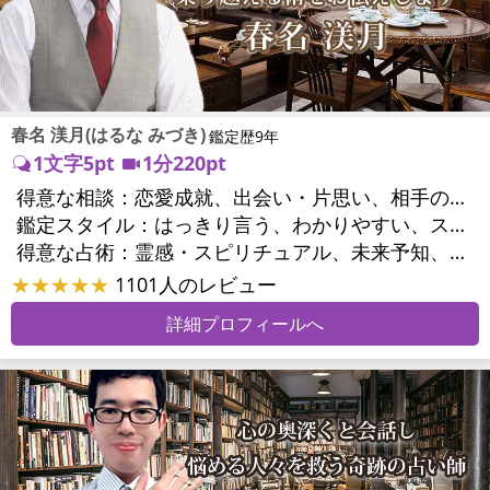
春名 渼月(はるな みづき)
鑑定歴9年
1文字5pt
1分220pt
得意な相談：
恋愛成就、出会い・片思い、相手の気持ち、相性、結婚、男心・女心、二人の今後、複雑な恋愛、三角関係、略奪愛、浮気、不倫、復活愛、復縁、離婚、同性愛・LGBT、人間関係、職場の人間関係、対人関係、仕事運、適職、天職、転職、進路、就職、人生全般、使命、経営相談、人事、開業、夢、目標、ビジネスチャンス、ビジネスパートナー、パワーハラスメント、家族関係、夫婦関係、家庭問題、夫婦問題、シングルマザー、ストレス、いじめ、人生相談、ペットの気持ち、引越し・転居、方位、開運指導、健康運、金運、金銭トラブル、ご近所問題
鑑定スタイル：
はっきり言う、わかりやすい、スピード鑑定、簡潔、具体的、的確、納得感、友達のように相談できる、聞き上手、とても話しやすい、じっくり聞いてくれる、勇気をくれる、前向き・元気になれる
得意な占術：
霊感・スピリチュアル、未来予知、チャネリング、タロット、九星気学、占星術、カラー診断、易学、陰陽五行、手相、人相(顔相)、祈願、オリジナル占術
★★★★★
1101人のレビュー
詳細プロフィールへ