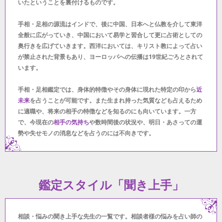
いたということを裏付けるものです。
手相・足相の源流はインドで、後に中国、日本へと仏教を介して東洋
全般に広がっていき、中国において易学と習合して更に占術としての
奥行きを広げていきます。西洋においては、キリスト教によって占い
が禁止された背景もあり、ヨーロッパへの伝播は19世紀ごろとされて
います。
手相・足相鑑定では、身体的特徴やその身体に現れた特定の印から
近
未来
を占うことが可能です。また生まれ持った気質なども占えるため
に適職や、将来の相手の特徴などを知るのにも向いています。一方
で、今現在の
相手の気持ち
や数時間後の状況や、明日・あさっての運
勢や失せモノの消息などを占うのには不向きです。
鑑定スタイル「聞き上手」
相談・悩みの聞き上手な先生の一覧です。相談者様の悩みを占い師の