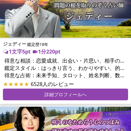
ジェディー
鑑定歴18年
1文字5pt
1分220pt
得意な相談：
恋愛成就、出会い・片思い、相手の気持ち、相性、結婚、男心・女心、二人の今後、複雑な恋愛、三角関係、浮気、不倫、復縁、離婚、人間関係、職場の人間関係、対人関係、仕事運、適職、天職、転職、進路、就職、人生全般、経営相談、人事、開業、廃業、夢、目標、ビジネスチャンス、家族関係、夫婦関係、家庭問題、夫婦問題、育児・子育て、シングルマザー、精神問題、心の問題、トラウマ、ストレス、いじめ、人生相談、夢診断、引越し・転居、開運指導、金運
鑑定スタイル：
はっきり言う、わかりやすい、的確、友達のように相談できる、とても話しやすい、じっくり聞いてくれる、前向き・元気になれる、実力派
得意な占術：
未来予知、タロット、姓名判断、数秘術、夢診断、陰陽五行、ダウジング、ルーン、パワーストーン、オリジナル占術
★★★★★
6528人のレビュー
詳細プロフィールへ