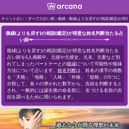
チャット占い
すべての占い師
復縁
復縁(よりを戻す)の相談(鑑定)が
復縁(よりを戻す)の相談(鑑定)が得意な姓名判断当たる占
い師
復縁(よりを戻す)の相談(鑑定)が得意な姓名判断当たる
占い師を6人掲載中。元彼や元彼女、元夫、元妻など別
れてしまったパートナーとの
復縁
について可能性や復縁
方法について占います。
姓名判断
は、姓名の漢字の画数
を「天格」「地格」「人格」「外格」「総格」の5つに
分類して、各々の導かれた数字から、吉凶を判断すると
され、一般的には誕生後の命名前に、名づける名前の吉
凶を調べるために用いられます。