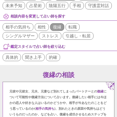
未来予知
占星術
陰陽五行
手相
守護霊対話
相談内容を変更して占い師を探す
相手の気持ち
相性
復縁
転職
シングルマザー
ストレス
引越し・転居
鑑定スタイルで占い師を絞り込む
具体的
聞き上手
的確
復縁の相談
元彼や元彼女、元夫、元妻など別れてしまったパートナーとの
復縁
に
ついて可能性や復縁方法について占います。復縁したい相手には今ほ
かの恋人や好きな人はいるのかどうかや、相手が今あなたのことをど
う思っているのか(
相手の気持ち
)、別れたときの原因や気持ちはどう
いうものだったのか、などを占い、復縁を成功させるためステップを