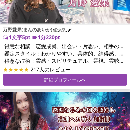
万野愛果(まんのあいか)
鑑定歴39年
1文字5pt
1分220pt
得意な相談：
恋愛成就、出会い・片思い、相手の気持ち、相性、縁結び、結婚、男心・女心、二人の今後、複雑な恋愛、三角関係、略奪愛、浮気、不倫、復活愛、復縁、離婚、同性愛・LGBT、人間関係、職場の人間関係、対人関係、仕事運、適職、天職、転職、進路、就職、人生全般、使命、経営相談、人事、開業、廃業、夢、目標、ビジネスチャンス、ビジネスパートナー、パワーハラスメント、セクシャルハラスメント、家族関係、夫婦関係、家庭問題、夫婦問題、親族問題、育児・子育て、シングルマザー、ドメスティックバイオレンス、相続関係、美容、精神問題、心の問題、うつ、ストレス、いじめ、人生相談、霊的問題、ご先祖様、守護霊様、お墓参り、魂の本質、前世、来世、夢診断、ペットの気持ち、ペット交信、ペットへのヒーリング、パワーストーン選択、引越し・転居、方位、開運指導、健康運、金銭トラブル、ご近所問題、縁切り
鑑定スタイル：
わかりやすい、具体的、納得感、友達のように相談できる、聞き上手、とても話しやすい、じっくり聞いてくれる、愛にあふれ温かい、勇気をくれる、前向き・元気になれる、実力派
得意な占術：
霊感・スピリチュアル、霊視、霊聴、未来予知、前世・来世、守護霊対話、波動修正、オーラ、エネルギー調整、ソウルメイト、チャネリング、ペットの気持ち、タロット、オラクルカード、風水、姓名判断、九星気学、四柱推命、数秘術、カラー診断、夢診断、易学、手相、人相(顔相)、祈祷、祈願、縁結び、除霊、縁切り、パワーストーン、水晶、サイコロ、ヒーリング、レイキ、カウンセリング、オリジナル占術
★★★★★
217人のレビュー
詳細プロフィールへ