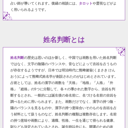
占い師が導いてくれます。復縁の相談には、
タロット
や霊視などがよ
く用いられるようです。
姓名判断とは
姓名判断
の歴史は思いのほか新しく、中国では画数を用いた姓名判断
ではなく、文字の陰陽のバランスや、音などによって吉凶を占うもの
が存在するようですが、日本では明治時代に熊﨑健翁(くまさき けん
おう)によって熊﨑式姓名学が創設されたのがはじめとされています。
占術としては、姓名の漢字の画数を「天格」「地格」「人格」「外
格」「総格」の5つに分類して、各々の導かれた数字から、吉凶を判
断するとされ、一般的には誕生後の命名前に、名づける名前の吉凶を
調べるために用いられます。また、画数だけでなく、漢字の持つ陰・
陽のバランスを見るものや、漢字の持つ意味合いそのものを吉凶を占
う材料として扱うものなど、姓名判断の種類は複数存在します。名前
の持つ意味や画数により、適職、性格、一生を通じて得られる健康、
財なども決定されているとされ、誕生時以外にも、開運のための改