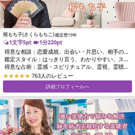
桜もち子(さくらもちこ)
鑑定歴19年
1文字5pt
1分220pt
得意な相談：
恋愛成就、出会い・片思い、相手の気持ち、相性、縁結び、結婚、二人の今後、複雑な恋愛、三角関係、略奪愛、浮気、不倫、復活愛、復縁、同性愛・LGBT、人間関係、対人関係、仕事運、転職、人生全般、経営相談、ビジネスチャンス、ビジネスパートナー、家族関係、夫婦関係、家庭問題、心の問題、うつ、いじめ、人生相談、霊的問題、ご先祖様、守護霊様、魂の本質、パワーストーン選択、開運指導、金運、縁切り
鑑定スタイル：
はっきり言う、わかりやすい、スピード鑑定、具体的、的確、納得感、聞き上手、とても話しやすい、じっくり聞いてくれる、愛にあふれ温かい、勇気をくれる、前向き・元気になれる、実力派
得意な占術：
霊感・スピリチュアル、霊視、霊聴、未来予知、前世・来世、波動修正、エネルギー調整、ソウルメイト、チャクラ、チャネリング、タロット、オラクルカード、姓名判断、九星気学、四柱推命、カラー診断、夢診断、易学、陰陽五行、祈祷、祈願、縁結び、除霊、縁切り、パワーストーン、水晶、ヒーリング
★★★★★
763人のレビュー
詳細プロフィールへ