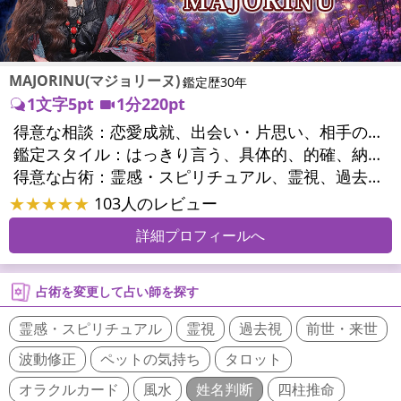
MAJORINU(マジョリーヌ)
鑑定歴30年
1文字5pt
1分220pt
得意な相談：
恋愛成就、出会い・片思い、相手の気持ち、相性、縁結び、結婚、男心・女心、二人の今後、複雑な恋愛、三角関係、略奪愛、浮気、不倫、復活愛、復縁、離婚、同性愛・LGBT、人間関係、職場の人間関係、対人関係、仕事運、適職、天職、転職、進路、就職、人生全般、使命、経営相談、人事、開業、夢、目標、ビジネスチャンス、ビジネスパートナー、パワーハラスメント、セクシャルハラスメント、家族関係、夫婦関係、家庭問題、夫婦問題、親族問題、育児・子育て、シングルマザー、ドメスティックバイオレンス、相続関係、精神問題、心の問題、うつ、トラウマ、ストレス、いじめ、人生相談、霊的問題、魂の本質、前世、ペットの気持ち、パワーストーン選択、引越し・転居、方位、健康運、金運、金銭トラブル、ご近所問題、縁切り
鑑定スタイル：
はっきり言う、具体的、的確、納得感、情報量が多い、友達のように相談できる、聞き上手、とても話しやすい、じっくり聞いてくれる、愛にあふれ温かい、深く濃厚、勇気をくれる、前向き・元気になれる、実力派
得意な占術：
霊感・スピリチュアル、霊視、過去視、未来予知、前世・来世、波動修正、オーラ、エネルギー調整、ソウルメイト、チャネリング、ペットの気持ち、タロット、オラクルカード、風水、姓名判断、九星気学、四柱推命、占星術、数秘術、カラー診断、易学、祈祷、祈願、縁結び、縁切り、ダウジング、ルーン、パワーストーン、カウンセリング、オリジナル占術、ルノルマンカード
★★★★★
103人のレビュー
詳細プロフィールへ
占術を変更して占い師を探す
霊感・スピリチュアル
霊視
過去視
前世・来世
波動修正
ペットの気持ち
タロット
オラクルカード
風水
姓名判断
四柱推命