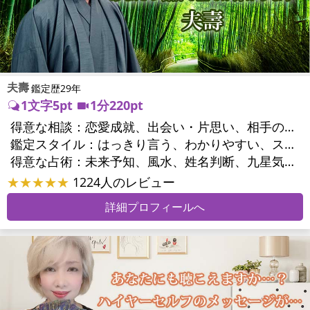
夫壽
鑑定歴29年
1文字5pt
1分220pt
得意な相談：
恋愛成就、出会い・片思い、相手の気持ち、相性、縁結び、結婚、男心・女心、二人の今後、複雑な恋愛、三角関係、略奪愛、浮気、不倫、復活愛、復縁、離婚、同性愛・LGBT、人間関係、職場の人間関係、対人関係、仕事運、適職、転職、進路、人生全般、人事、開業、廃業、目標、家族関係、夫婦関係、家庭問題、夫婦問題、親族問題、育児・子育て、シングルマザー、引越し・転居、方位、開運指導、健康運、金運
鑑定スタイル：
はっきり言う、わかりやすい、スピード鑑定、簡潔、具体的、的確、納得感、情報量が多い、友達のように相談できる、聞き上手、とても話しやすい、じっくり聞いてくれる、愛にあふれ温かい、深く濃厚、勇気をくれる、前向き・元気になれる、実力派
得意な占術：
未来予知、風水、姓名判断、九星気学、占星術、数秘術、陰陽五行、手相、カウンセリング、オリジナル占術
★★★★★
1224人のレビュー
詳細プロフィールへ