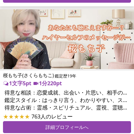
桜もち子(さくらもちこ)
鑑定歴19年
1文字5pt
1分220pt
得意な相談：
恋愛成就、出会い・片思い、相手の気持ち、相性、縁結び、結婚、二人の今後、複雑な恋愛、三角関係、略奪愛、浮気、不倫、復活愛、復縁、同性愛・LGBT、人間関係、対人関係、仕事運、転職、人生全般、経営相談、ビジネスチャンス、ビジネスパートナー、家族関係、夫婦関係、家庭問題、心の問題、うつ、いじめ、人生相談、霊的問題、ご先祖様、守護霊様、魂の本質、パワーストーン選択、開運指導、金運、縁切り
鑑定スタイル：
はっきり言う、わかりやすい、スピード鑑定、具体的、的確、納得感、聞き上手、とても話しやすい、じっくり聞いてくれる、愛にあふれ温かい、勇気をくれる、前向き・元気になれる、実力派
得意な占術：
霊感・スピリチュアル、霊視、霊聴、未来予知、前世・来世、波動修正、エネルギー調整、ソウルメイト、チャクラ、チャネリング、タロット、オラクルカード、姓名判断、九星気学、四柱推命、カラー診断、夢診断、易学、陰陽五行、祈祷、祈願、縁結び、除霊、縁切り、パワーストーン、水晶、ヒーリング
★★★★★
763人のレビュー
詳細プロフィールへ