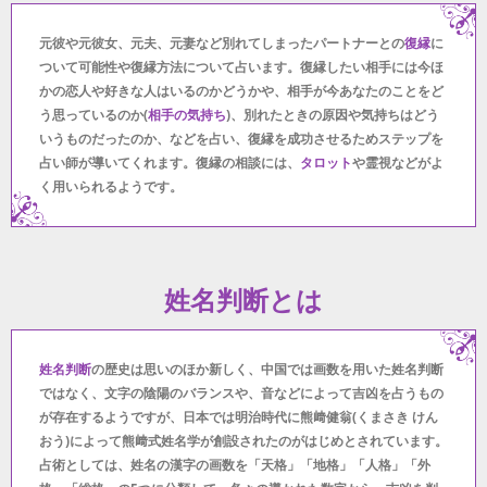
元彼や元彼女、元夫、元妻など別れてしまったパートナーとの
復縁
に
ついて可能性や復縁方法について占います。復縁したい相手には今ほ
かの恋人や好きな人はいるのかどうかや、相手が今あなたのことをど
う思っているのか(
相手の気持ち
)、別れたときの原因や気持ちはどう
いうものだったのか、などを占い、復縁を成功させるためステップを
占い師が導いてくれます。復縁の相談には、
タロット
や霊視などがよ
く用いられるようです。
姓名判断とは
姓名判断
の歴史は思いのほか新しく、中国では画数を用いた姓名判断
ではなく、文字の陰陽のバランスや、音などによって吉凶を占うもの
が存在するようですが、日本では明治時代に熊﨑健翁(くまさき けん
おう)によって熊﨑式姓名学が創設されたのがはじめとされています。
占術としては、姓名の漢字の画数を「天格」「地格」「人格」「外