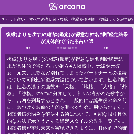
チャット占い
すべての占い師
復縁
復縁 姓名判断
復縁(よりを戻す)
復縁(よりを戻す)の相談(鑑定)が得意な姓名判断鑑定結果
が具体的で当たる占い師
復縁(よりを戻す)の相談(鑑定)が得意な姓名判断鑑定結
果が具体的で当たる占い師を4人掲載中。元彼や元彼
女、元夫、元妻など別れてしまったパートナーとの
復縁
について可能性や復縁方法について占います。
姓名判断
は、姓名の漢字の画数を「天格」「地格」「人格」「外
格」「総格」の5つに分類して、各々の導かれた数字か
ら、吉凶を判断するとされ、一般的には誕生後の命名前
に、名づける名前の吉凶を調べるために用いられます。
相談者様の悩みを解決する術について、可能な限り具体
的な方法で示そうとする鑑定スタイルの先生一覧です。
相談者様が望む未来を実現できるように、具体的で
的確