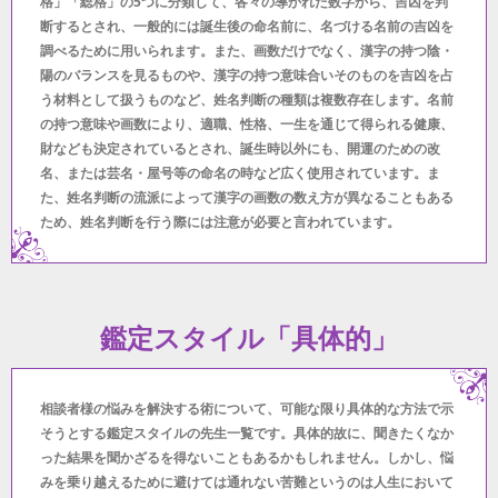
格」「総格」の5つに分類して、各々の導かれた数字から、吉凶を判
断するとされ、一般的には誕生後の命名前に、名づける名前の吉凶を
調べるために用いられます。また、画数だけでなく、漢字の持つ陰・
陽のバランスを見るものや、漢字の持つ意味合いそのものを吉凶を占
う材料として扱うものなど、姓名判断の種類は複数存在します。名前
の持つ意味や画数により、適職、性格、一生を通じて得られる健康、
財なども決定されているとされ、誕生時以外にも、開運のための改
名、または芸名・屋号等の命名の時など広く使用されています。ま
た、姓名判断の流派によって漢字の画数の数え方が異なることもある
ため、姓名判断を行う際には注意が必要と言われています。
鑑定スタイル「具体的」
相談者様の悩みを解決する術について、可能な限り具体的な方法で示
そうとする鑑定スタイルの先生一覧です。具体的故に、聞きたくなか
った結果を聞かざるを得ないこともあるかもしれません。しかし、悩
みを乗り越えるために避けては通れない苦難というのは人生において