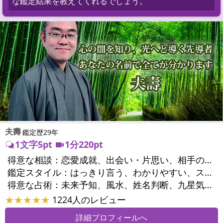
な鑑定結果を教えてくれるでしょう。
夫壽
鑑定歴29年
1文字5pt
1分220pt
得意な相談：
恋愛成就、出会い・片思い、相手の気持ち、相性、縁結び、結婚、男心・女心、二人の今後、複雑な恋愛、三角関係、略奪愛、浮気、不倫、復活愛、復縁、離婚、同性愛・LGBT、人間関係、職場の人間関係、対人関係、仕事運、適職、転職、進路、人生全般、人事、開業、廃業、目標、家族関係、夫婦関係、家庭問題、夫婦問題、親族問題、育児・子育て、シングルマザー、引越し・転居、方位、開運指導、健康運、金運
鑑定スタイル：
はっきり言う、わかりやすい、スピード鑑定、簡潔、具体的、的確、納得感、情報量が多い、友達のように相談できる、聞き上手、とても話しやすい、じっくり聞いてくれる、愛にあふれ温かい、深く濃厚、勇気をくれる、前向き・元気になれる、実力派
得意な占術：
未来予知、風水、姓名判断、九星気学、占星術、数秘術、陰陽五行、手相、カウンセリング、オリジナル占術
★★★★★
1224人のレビュー
詳細プロフィールへ