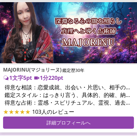
MAJORINU(マジョリーヌ)
鑑定歴30年
1文字5pt
1分220pt
得意な相談：
恋愛成就、出会い・片思い、相手の気持ち、相性、縁結び、結婚、男心・女心、二人の今後、複雑な恋愛、三角関係、略奪愛、浮気、不倫、復活愛、復縁、離婚、同性愛・LGBT、人間関係、職場の人間関係、対人関係、仕事運、適職、天職、転職、進路、就職、人生全般、使命、経営相談、人事、開業、夢、目標、ビジネスチャンス、ビジネスパートナー、パワーハラスメント、セクシャルハラスメント、家族関係、夫婦関係、家庭問題、夫婦問題、親族問題、育児・子育て、シングルマザー、ドメスティックバイオレンス、相続関係、精神問題、心の問題、うつ、トラウマ、ストレス、いじめ、人生相談、霊的問題、魂の本質、前世、ペットの気持ち、パワーストーン選択、引越し・転居、方位、健康運、金運、金銭トラブル、ご近所問題、縁切り
鑑定スタイル：
はっきり言う、具体的、的確、納得感、情報量が多い、友達のように相談できる、聞き上手、とても話しやすい、じっくり聞いてくれる、愛にあふれ温かい、深く濃厚、勇気をくれる、前向き・元気になれる、実力派
得意な占術：
霊感・スピリチュアル、霊視、過去視、未来予知、前世・来世、波動修正、オーラ、エネルギー調整、ソウルメイト、チャネリング、ペットの気持ち、タロット、オラクルカード、風水、姓名判断、九星気学、四柱推命、占星術、数秘術、カラー診断、易学、祈祷、祈願、縁結び、縁切り、ダウジング、ルーン、パワーストーン、カウンセリング、オリジナル占術、ルノルマンカード
★★★★★
103人のレビュー
詳細プロフィールへ