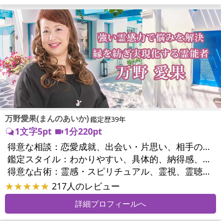
万野愛果(まんのあいか)
鑑定歴39年
1文字5pt
1分220pt
得意な相談：
恋愛成就、出会い・片思い、相手の気持ち、相性、縁結び、結婚、男心・女心、二人の今後、複雑な恋愛、三角関係、略奪愛、浮気、不倫、復活愛、復縁、離婚、同性愛・LGBT、人間関係、職場の人間関係、対人関係、仕事運、適職、天職、転職、進路、就職、人生全般、使命、経営相談、人事、開業、廃業、夢、目標、ビジネスチャンス、ビジネスパートナー、パワーハラスメント、セクシャルハラスメント、家族関係、夫婦関係、家庭問題、夫婦問題、親族問題、育児・子育て、シングルマザー、ドメスティックバイオレンス、相続関係、美容、精神問題、心の問題、うつ、ストレス、いじめ、人生相談、霊的問題、ご先祖様、守護霊様、お墓参り、魂の本質、前世、来世、夢診断、ペットの気持ち、ペット交信、ペットへのヒーリング、パワーストーン選択、引越し・転居、方位、開運指導、健康運、金銭トラブル、ご近所問題、縁切り
鑑定スタイル：
わかりやすい、具体的、納得感、友達のように相談できる、聞き上手、とても話しやすい、じっくり聞いてくれる、愛にあふれ温かい、勇気をくれる、前向き・元気になれる、実力派
得意な占術：
霊感・スピリチュアル、霊視、霊聴、未来予知、前世・来世、守護霊対話、波動修正、オーラ、エネルギー調整、ソウルメイト、チャネリング、ペットの気持ち、タロット、オラクルカード、風水、姓名判断、九星気学、四柱推命、数秘術、カラー診断、夢診断、易学、手相、人相(顔相)、祈祷、祈願、縁結び、除霊、縁切り、パワーストーン、水晶、サイコロ、ヒーリング、レイキ、カウンセリング、オリジナル占術
★★★★★
217人のレビュー
詳細プロフィールへ