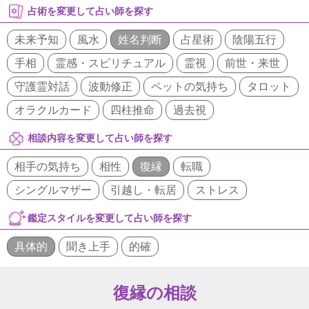
占術を変更して占い師を探す
未来予知
風水
姓名判断
占星術
陰陽五行
手相
霊感・スピリチュアル
霊視
前世・来世
守護霊対話
波動修正
ペットの気持ち
タロット
オラクルカード
四柱推命
過去視
相談内容を変更して占い師を探す
相手の気持ち
相性
復縁
転職
シングルマザー
引越し・転居
ストレス
鑑定スタイルを変更して占い師を探す
具体的
聞き上手
的確
復縁の相談