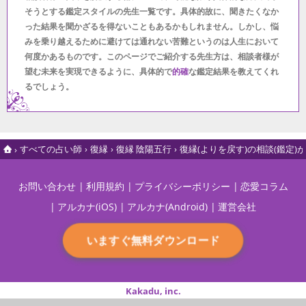
そうとする鑑定スタイルの先生一覧です。具体的故に、聞きたくなか
った結果を聞かざるを得ないこともあるかもしれません。しかし、悩
みを乗り越えるために避けては通れない苦難というのは人生において
何度かあるものです。このページでご紹介する先生方は、相談者様が
望む未来を実現できるように、具体的で
的確
な鑑定結果を教えてくれ
るでしょう。
すべての占い師
復縁
復縁 陰陽五行
復縁(よりを戻す)の相談(鑑定
お問い合わせ
利用規約
プライバシーポリシー
恋愛コラム
アルカナ(iOS)
アルカナ(Android)
運営会社
いますぐ無料ダウンロード
Kakadu, inc.