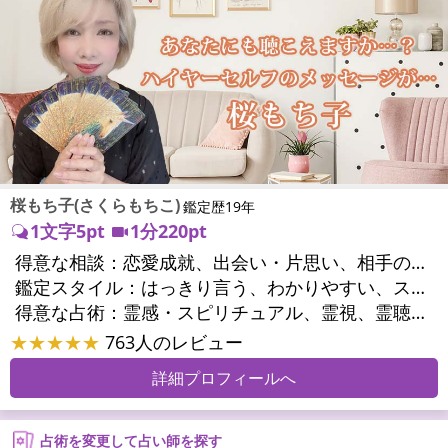
桜もち子(さくらもちこ)
鑑定歴19年
1文字5pt
1分220pt
得意な相談：
恋愛成就、出会い・片思い、相手の気持ち、相性、縁結び、結婚、二人の今後、複雑な恋愛、三角関係、略奪愛、浮気、不倫、復活愛、復縁、同性愛・LGBT、人間関係、対人関係、仕事運、転職、人生全般、経営相談、ビジネスチャンス、ビジネスパートナー、家族関係、夫婦関係、家庭問題、心の問題、うつ、いじめ、人生相談、霊的問題、ご先祖様、守護霊様、魂の本質、パワーストーン選択、開運指導、金運、縁切り
鑑定スタイル：
はっきり言う、わかりやすい、スピード鑑定、具体的、的確、納得感、聞き上手、とても話しやすい、じっくり聞いてくれる、愛にあふれ温かい、勇気をくれる、前向き・元気になれる、実力派
得意な占術：
霊感・スピリチュアル、霊視、霊聴、未来予知、前世・来世、波動修正、エネルギー調整、ソウルメイト、チャクラ、チャネリング、タロット、オラクルカード、姓名判断、九星気学、四柱推命、カラー診断、夢診断、易学、陰陽五行、祈祷、祈願、縁結び、除霊、縁切り、パワーストーン、水晶、ヒーリング
★★★★★
763人のレビュー
詳細プロフィールへ
占術を変更して占い師を探す