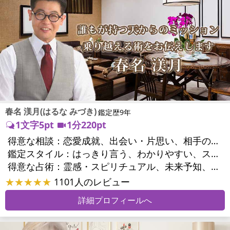
春名 渼月(はるな みづき)
鑑定歴9年
1文字5pt
1分220pt
得意な相談：
恋愛成就、出会い・片思い、相手の気持ち、相性、結婚、男心・女心、二人の今後、複雑な恋愛、三角関係、略奪愛、浮気、不倫、復活愛、復縁、離婚、同性愛・LGBT、人間関係、職場の人間関係、対人関係、仕事運、適職、天職、転職、進路、就職、人生全般、使命、経営相談、人事、開業、夢、目標、ビジネスチャンス、ビジネスパートナー、パワーハラスメント、家族関係、夫婦関係、家庭問題、夫婦問題、シングルマザー、ストレス、いじめ、人生相談、ペットの気持ち、引越し・転居、方位、開運指導、健康運、金運、金銭トラブル、ご近所問題
鑑定スタイル：
はっきり言う、わかりやすい、スピード鑑定、簡潔、具体的、的確、納得感、友達のように相談できる、聞き上手、とても話しやすい、じっくり聞いてくれる、勇気をくれる、前向き・元気になれる
得意な占術：
霊感・スピリチュアル、未来予知、チャネリング、タロット、九星気学、占星術、カラー診断、易学、陰陽五行、手相、人相(顔相)、祈願、オリジナル占術
★★★★★
1101人のレビュー
詳細プロフィールへ