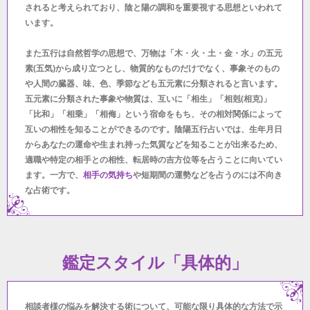
されると考えられており、陰と陽の調和を重要視する思想といわれて
います。
また五行は自然哲学の思想で、万物は「木・火・土・金・水」の五元
素(五気)から成り立つとし、物質的なものだけでなく、事象そのもの
や人間の臓器、味、色、季節なども五元素に分類されると言います。
五元素に分類された事象や物質は、互いに「相生」「相剋(相克)」
「比和」「相乗」「相侮」という宿命をもち、その相対関係によって
互いの相性を知ることができるのです。陰陽五行占いでは、生年月日
からあなたの運命や生まれ持った気質などを知ることが出来るため、
適職や特定の相手との相性、転居時の吉方位等を占うことに向いてい
ます。一方で、
相手の気持ち
や短期間の運勢などを占うのには不向き
な占術です。
鑑定スタイル「具体的」
相談者様の悩みを解決する術について、可能な限り具体的な方法で示