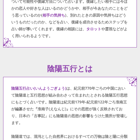
ついて可能性や復縁方法について占います。復縁したい相手には今ほ
かの恋人や好きな人はいるのかどうかや、相手が今あなたのことをど
う思っているのか(
相手の気持ち
)、別れたときの原因や気持ちはどう
いうものだったのか、などを占い、復縁を成功させるためステップを
占い師が導いてくれます。復縁の相談には、
タロット
や霊視などがよ
く用いられるようです。
陰陽五行とは
陰陽五行占い(いんようごぎょう)
は、紀元前770年ごろの中国におい
て陰陽道と五行思想が組み合わさって生まれたとされる陰陽五行思想
にもとづく占いです。陰陽道は紀元前179年-紀元前122年ごろ淮南王
が編纂させた『淮南子(えなんじ)』にその思想が強く反映されてお
り、日本の「古事記」にも陰陽道の思想の影響をうけた箇所が登場し
ます。
陰陽道では、混沌とした自然界におけるすべての万物は陰と陽に分類