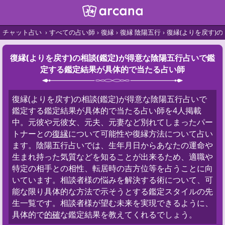
チャット占い
すべての占い師
復縁
復縁 陰陽五行
復縁(よりを戻す)
復縁(よりを戻す)の相談(鑑定)が得意な陰陽五行占いで鑑
定する鑑定結果が具体的で当たる占い師
復縁(よりを戻す)の相談(鑑定)が得意な陰陽五行占いで
鑑定する鑑定結果が具体的で当たる占い師を4人掲載
中。元彼や元彼女、元夫、元妻など別れてしまったパー
トナーとの
復縁
について可能性や復縁方法について占い
ます。陰陽五行占いでは、生年月日からあなたの運命や
生まれ持った気質などを知ることが出来るため、適職や
特定の相手との相性、転居時の吉方位等を占うことに向
いています。相談者様の悩みを解決する術について、可
能な限り具体的な方法で示そうとする鑑定スタイルの先
生一覧です。相談者様が望む未来を実現できるように、
具体的で
的確
な鑑定結果を教えてくれるでしょう。