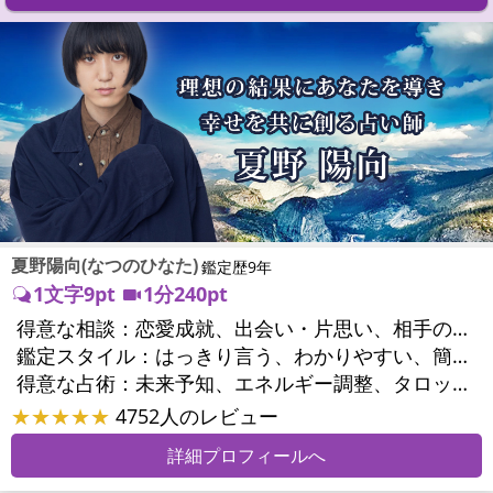
夏野陽向(なつのひなた)
鑑定歴9年
1文字9pt
1分240pt
得意な相談：
恋愛成就、出会い・片思い、相手の気持ち、相性、縁結び、結婚、男心・女心、二人の今後、複雑な恋愛、三角関係、略奪愛、浮気、不倫、復活愛、復縁、離婚、同性愛・LGBT、人間関係、職場の人間関係、対人関係、仕事運、適職、天職、転職、進路、就職、人生全般、使命、経営相談、人事、開業、廃業、夢、目標、ビジネスチャンス、ビジネスパートナー、パワーハラスメント、セクシャルハラスメント、家族関係、夫婦関係、家庭問題、夫婦問題、親族問題、育児・子育て、シングルマザー、ドメスティックバイオレンス、美容、精神問題、心の問題、うつ、トラウマ、ストレス、いじめ、人生相談、ペットの気持ち、金運、金銭トラブル、ご近所問題、縁切り
鑑定スタイル：
はっきり言う、わかりやすい、簡潔、具体的、的確、納得感、情報量が多い、じっくり聞いてくれる、深く濃厚、勇気をくれる、前向き・元気になれる、実力派
得意な占術：
未来予知、エネルギー調整、タロット、四柱推命、数秘術、陰陽五行、ヒーリング、カウンセリング
★★★★★
4752人のレビュー
詳細プロフィールへ