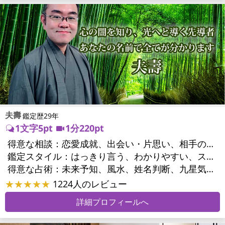
夫壽
鑑定歴29年
1文字5pt
1分220pt
得意な相談：
恋愛成就、出会い・片思い、相手の気持ち、相性、縁結び、結婚、男心・女心、二人の今後、複雑な恋愛、三角関係、略奪愛、浮気、不倫、復活愛、復縁、離婚、同性愛・LGBT、人間関係、職場の人間関係、対人関係、仕事運、適職、転職、進路、人生全般、人事、開業、廃業、目標、家族関係、夫婦関係、家庭問題、夫婦問題、親族問題、育児・子育て、シングルマザー、引越し・転居、方位、開運指導、健康運、金運
鑑定スタイル：
はっきり言う、わかりやすい、スピード鑑定、簡潔、具体的、的確、納得感、情報量が多い、友達のように相談できる、聞き上手、とても話しやすい、じっくり聞いてくれる、愛にあふれ温かい、深く濃厚、勇気をくれる、前向き・元気になれる、実力派
得意な占術：
未来予知、風水、姓名判断、九星気学、占星術、数秘術、陰陽五行、手相、カウンセリング、オリジナル占術
★★★★★
1224人のレビュー
詳細プロフィールへ