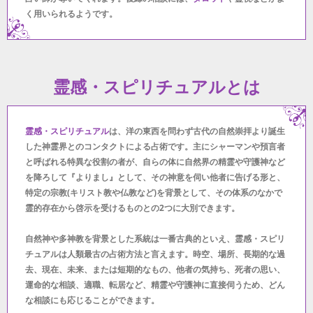
く用いられるようです。
霊感・スピリチュアルとは
霊感・スピリチュアル
は、洋の東西を問わず古代の自然崇拝より誕生
した神霊界とのコンタクトによる占術です。主にシャーマンや預言者
と呼ばれる特異な役割の者が、自らの体に自然界の精霊や守護神など
を降ろして『よりまし』として、その神意を伺い他者に告げる形と、
特定の宗教(キリスト教や仏教など)を背景として、その体系のなかで
霊的存在から啓示を受けるものとの2つに大別できます。
自然神や多神教を背景とした系統は一番古典的といえ、霊感・スピリ
チュアルは人類最古の占術方法と言えます。時空、場所、長期的な過
去、現在、未来、または短期的なもの、他者の気持ち、死者の思い、
運命的な相談、適職、転居など、精霊や守護神に直接伺うため、どん
な相談にも応じることができます。