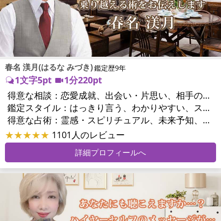
春名 渼月(はるな みづき)
鑑定歴9年
1文字5pt
1分220pt
得意な相談：
恋愛成就、出会い・片思い、相手の気持ち、相性、結婚、男心・女心、二人の今後、複雑な恋愛、三角関係、略奪愛、浮気、不倫、復活愛、復縁、離婚、同性愛・LGBT、人間関係、職場の人間関係、対人関係、仕事運、適職、天職、転職、進路、就職、人生全般、使命、経営相談、人事、開業、夢、目標、ビジネスチャンス、ビジネスパートナー、パワーハラスメント、家族関係、夫婦関係、家庭問題、夫婦問題、シングルマザー、ストレス、いじめ、人生相談、ペットの気持ち、引越し・転居、方位、開運指導、健康運、金運、金銭トラブル、ご近所問題
鑑定スタイル：
はっきり言う、わかりやすい、スピード鑑定、簡潔、具体的、的確、納得感、友達のように相談できる、聞き上手、とても話しやすい、じっくり聞いてくれる、勇気をくれる、前向き・元気になれる
得意な占術：
霊感・スピリチュアル、未来予知、チャネリング、タロット、九星気学、占星術、カラー診断、易学、陰陽五行、手相、人相(顔相)、祈願、オリジナル占術
★★★★★
1101人のレビュー
詳細プロフィールへ