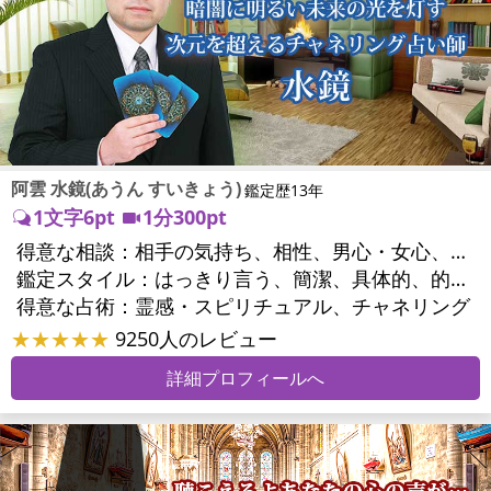
阿雲 水鏡(あうん すいきょう)
鑑定歴13年
1文字6pt
1分300pt
得意な相談：
相手の気持ち、相性、男心・女心、複雑な恋愛、浮気、不倫、復活愛、復縁、離婚、同性愛・LGBT、人間関係、職場の人間関係、対人関係、適職、夢、家族関係、夫婦関係、家庭問題、夫婦問題、心の問題、魂の本質
鑑定スタイル：
はっきり言う、簡潔、具体的、的確、とても話しやすい、前向き・元気になれる
得意な占術：
霊感・スピリチュアル、チャネリング
★★★★★
9250人のレビュー
詳細プロフィールへ