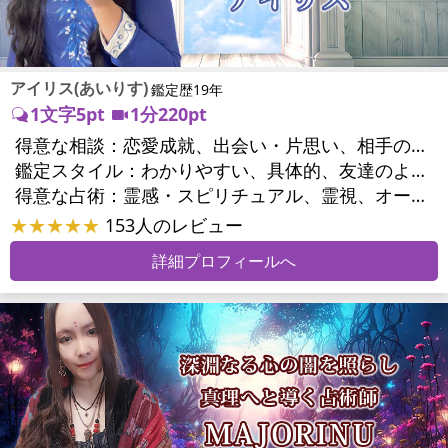
アイリス(あいりす)
鑑定歴19年
1文字5pt
1分220pt
得意な相談：
恋愛成就、出会い・片思い、相手の気持ち、相性、結婚、男心・女心、二人の今後、複雑な恋愛、浮気、不倫、復活愛、復縁、離婚、同性愛・LGBT、人間関係、職場の人間関係、対人関係、仕事運、適職、転職、就職、家族関係、夫婦関係、家庭問題、育児・子育て、シングルマザー、精神問題、心の問題、トラウマ、ストレス、健康運、金運、金銭トラブル
鑑定スタイル：
わかりやすい、具体的、友達のように相談できる、聞き上手、とても話しやすい、じっくり聞いてくれる、愛にあふれ温かい、前向き・元気になれる
得意な占術：
霊感・スピリチュアル、霊視、オーラ、タロット、オラクルカード
★★★★★
153人のレビュー
詳細プロフィールへ