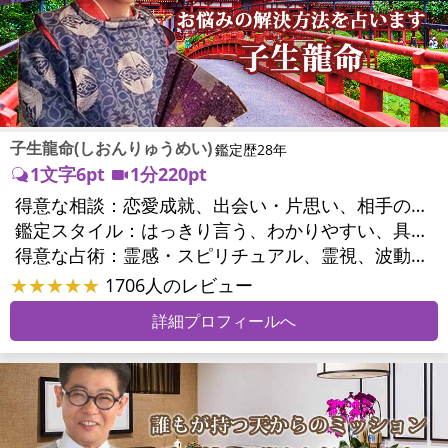
子生龍命(しおんりゅうめい)
鑑定歴28年
1文字6pt
1分220pt
得意な相談：
恋愛成就、出会い・片思い、相手の気持ち、相性、縁結び、結婚、男心・女心、二人の今後、複雑な恋愛、三角関係、略奪愛、浮気、不倫、復活愛、復縁、離婚、人間関係、職場の人間関係、対人関係、仕事運、適職、転職、進路、就職、人生全般、経営相談、人事、開業、目標、ビジネスチャンス、ビジネスパートナー、パワーハラスメント、セクシャルハラスメント、家族関係、夫婦関係、家庭問題、夫婦問題、親族問題、育児・子育て、シングルマザー、ドメスティックバイオレンス、心の問題、うつ、トラウマ、ストレス、いじめ、人生相談、霊的問題、健康運、金運、金銭トラブル、ご近所問題、縁切り
鑑定スタイル：
はっきり言う、わかりやすい、具体的、的確、納得感、聞き上手、とても話しやすい、じっくり聞いてくれる、勇気をくれる、前向き・元気になれる
得意な占術：
霊感・スピリチュアル、霊視、波動修正、タロット、オラクルカード、手相、祈祷、祈願、縁結び、除霊、縁切り、ダウジング、ヒーリング、レイキ、カウンセリング、オリジナル占術
★★★★★
1706人のレビュー
詳細プロフィールへ