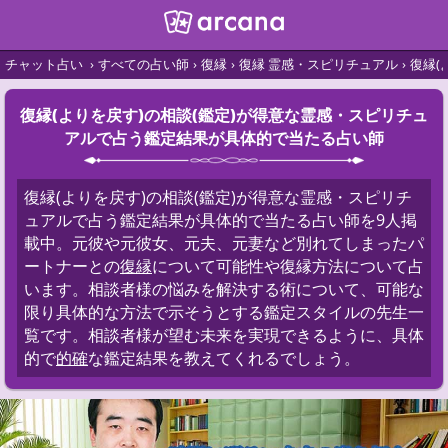
チャット占い
すべての占い師
復縁
復縁 霊感・スピリチュアル
復縁(
復縁(よりを戻す)の相談(鑑定)が得意な霊感・スピリチュ
アルで占う鑑定結果が具体的で当たる占い師
復縁(よりを戻す)の相談(鑑定)が得意な霊感・スピリチ
ュアルで占う鑑定結果が具体的で当たる占い師を9人掲
載中。元彼や元彼女、元夫、元妻など別れてしまったパ
ートナーとの
復縁
について可能性や復縁方法について占
います。相談者様の悩みを解決する術について、可能な
限り具体的な方法で示そうとする鑑定スタイルの先生一
覧です。相談者様が望む未来を実現できるように、具体
的で
的確
な鑑定結果を教えてくれるでしょう。