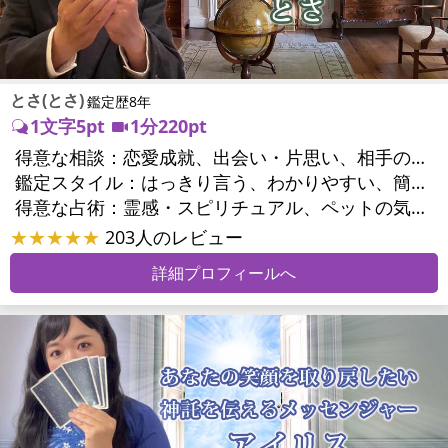
とさ(とさ)
鑑定歴8年
1文字5pt
1分220pt
得意な相談：
恋愛成就、出会い・片思い、相手の気持ち、相性、縁結び、結婚、男心・女心、二人の今後、複雑な恋愛、三角関係、略奪愛、浮気、不倫、復活愛、復縁、離婚、同性愛・LGBT、人間関係、職場の人間関係、対人関係、仕事運、天職、転職、進路、就職、人生全般、経営相談、人事、夢、目標、ビジネスチャンス、ビジネスパートナー、パワーハラスメント、セクシャルハラスメント、家族関係、夫婦関係、家庭問題、夫婦問題、親族問題、育児・子育て、相続関係、美容、精神問題、心の問題、うつ、トラウマ、ストレス、いじめ、人生相談、ペットの気持ち、引越し・転居、開運指導、健康運、ご近所問題、縁切り
鑑定スタイル：
はっきり言う、わかりやすい、簡潔、具体的、的確、納得感、友達のように相談できる、とても話しやすい、じっくり聞いてくれる、愛にあふれ温かい、勇気をくれる、前向き・元気になれる、実力派
得意な占術：
霊感・スピリチュアル、ペットの気持ち、タロット、占星術、数秘術、易学、祈願、縁結び、縁切り、カウンセリング、オリジナル占術
★★★★★
203人のレビュー
詳細プロフィールへ