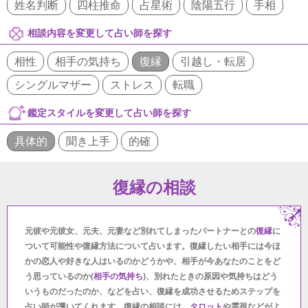
姓名判断
四柱推命
占星術
陰陽五行
手相
相談内容を変更して占い師を探す
相性
相手の気持ち
復縁
引越し・転居
シングルマザー
ストレス
転職
鑑定スタイルを変更して占い師を探す
具体的
聞き上手
的確
復縁の相談
元彼や元彼女、元夫、元妻など別れてしまったパートナーとの
復縁
に
ついて可能性や復縁方法について占います。復縁したい相手には今ほ
かの恋人や好きな人はいるのかどうかや、相手が今あなたのことをど
う思っているのか(
相手の気持ち
)、別れたときの原因や気持ちはどう
いうものだったのか、などを占い、復縁を成功させるためステップを
占い師が導いてくれます。復縁の相談には、
タロット
や霊視などがよ