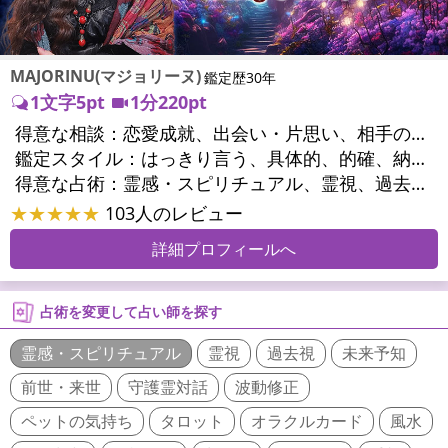
MAJORINU(マジョリーヌ)
鑑定歴30年
1文字5pt
1分220pt
得意な相談：
恋愛成就、出会い・片思い、相手の気持ち、相性、縁結び、結婚、男心・女心、二人の今後、複雑な恋愛、三角関係、略奪愛、浮気、不倫、復活愛、復縁、離婚、同性愛・LGBT、人間関係、職場の人間関係、対人関係、仕事運、適職、天職、転職、進路、就職、人生全般、使命、経営相談、人事、開業、夢、目標、ビジネスチャンス、ビジネスパートナー、パワーハラスメント、セクシャルハラスメント、家族関係、夫婦関係、家庭問題、夫婦問題、親族問題、育児・子育て、シングルマザー、ドメスティックバイオレンス、相続関係、精神問題、心の問題、うつ、トラウマ、ストレス、いじめ、人生相談、霊的問題、魂の本質、前世、ペットの気持ち、パワーストーン選択、引越し・転居、方位、健康運、金運、金銭トラブル、ご近所問題、縁切り
鑑定スタイル：
はっきり言う、具体的、的確、納得感、情報量が多い、友達のように相談できる、聞き上手、とても話しやすい、じっくり聞いてくれる、愛にあふれ温かい、深く濃厚、勇気をくれる、前向き・元気になれる、実力派
得意な占術：
霊感・スピリチュアル、霊視、過去視、未来予知、前世・来世、波動修正、オーラ、エネルギー調整、ソウルメイト、チャネリング、ペットの気持ち、タロット、オラクルカード、風水、姓名判断、九星気学、四柱推命、占星術、数秘術、カラー診断、易学、祈祷、祈願、縁結び、縁切り、ダウジング、ルーン、パワーストーン、カウンセリング、オリジナル占術、ルノルマンカード
★★★★★
103人のレビュー
詳細プロフィールへ
占術を変更して占い師を探す
霊感・スピリチュアル
霊視
過去視
未来予知
前世・来世
守護霊対話
波動修正
ペットの気持ち
タロット
オラクルカード
風水