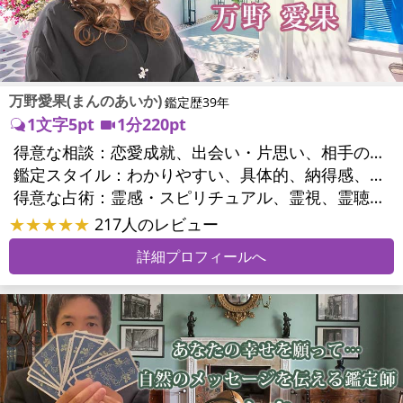
万野愛果(まんのあいか)
鑑定歴39年
1文字5pt
1分220pt
得意な相談：
恋愛成就、出会い・片思い、相手の気持ち、相性、縁結び、結婚、男心・女心、二人の今後、複雑な恋愛、三角関係、略奪愛、浮気、不倫、復活愛、復縁、離婚、同性愛・LGBT、人間関係、職場の人間関係、対人関係、仕事運、適職、天職、転職、進路、就職、人生全般、使命、経営相談、人事、開業、廃業、夢、目標、ビジネスチャンス、ビジネスパートナー、パワーハラスメント、セクシャルハラスメント、家族関係、夫婦関係、家庭問題、夫婦問題、親族問題、育児・子育て、シングルマザー、ドメスティックバイオレンス、相続関係、美容、精神問題、心の問題、うつ、ストレス、いじめ、人生相談、霊的問題、ご先祖様、守護霊様、お墓参り、魂の本質、前世、来世、夢診断、ペットの気持ち、ペット交信、ペットへのヒーリング、パワーストーン選択、引越し・転居、方位、開運指導、健康運、金銭トラブル、ご近所問題、縁切り
鑑定スタイル：
わかりやすい、具体的、納得感、友達のように相談できる、聞き上手、とても話しやすい、じっくり聞いてくれる、愛にあふれ温かい、勇気をくれる、前向き・元気になれる、実力派
得意な占術：
霊感・スピリチュアル、霊視、霊聴、未来予知、前世・来世、守護霊対話、波動修正、オーラ、エネルギー調整、ソウルメイト、チャネリング、ペットの気持ち、タロット、オラクルカード、風水、姓名判断、九星気学、四柱推命、数秘術、カラー診断、夢診断、易学、手相、人相(顔相)、祈祷、祈願、縁結び、除霊、縁切り、パワーストーン、水晶、サイコロ、ヒーリング、レイキ、カウンセリング、オリジナル占術
★★★★★
217人のレビュー
詳細プロフィールへ