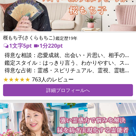
桜もち子(さくらもちこ)
鑑定歴19年
1文字5pt
1分220pt
得意な相談：
恋愛成就、出会い・片思い、相手の気持ち、相性、縁結び、結婚、二人の今後、複雑な恋愛、三角関係、略奪愛、浮気、不倫、復活愛、復縁、同性愛・LGBT、人間関係、対人関係、仕事運、転職、人生全般、経営相談、ビジネスチャンス、ビジネスパートナー、家族関係、夫婦関係、家庭問題、心の問題、うつ、いじめ、人生相談、霊的問題、ご先祖様、守護霊様、魂の本質、パワーストーン選択、開運指導、金運、縁切り
鑑定スタイル：
はっきり言う、わかりやすい、スピード鑑定、具体的、的確、納得感、聞き上手、とても話しやすい、じっくり聞いてくれる、愛にあふれ温かい、勇気をくれる、前向き・元気になれる、実力派
得意な占術：
霊感・スピリチュアル、霊視、霊聴、未来予知、前世・来世、波動修正、エネルギー調整、ソウルメイト、チャクラ、チャネリング、タロット、オラクルカード、姓名判断、九星気学、四柱推命、カラー診断、夢診断、易学、陰陽五行、祈祷、祈願、縁結び、除霊、縁切り、パワーストーン、水晶、ヒーリング
★★★★★
763人のレビュー
詳細プロフィールへ