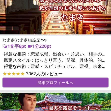
たまき(たまき)
鑑定歴26年
1文字6pt
1分220pt
得意な相談：
恋愛成就、出会い・片思い、相手の気持ち、相性、結婚、男心・女心、二人の今後、複雑な恋愛、三角関係、浮気、不倫、復活愛、復縁、離婚、同性愛・LGBT、人間関係、職場の人間関係、対人関係、仕事運、適職、天職、転職、進路、就職、人生全般、使命、経営相談、人事、開業、夢、目標、ビジネスチャンス、ビジネスパートナー、パワーハラスメント、セクシャルハラスメント、家族関係、夫婦関係、家庭問題、夫婦問題、親族問題、育児・子育て、シングルマザー、相続関係、美容、心の問題、トラウマ、ストレス、人生相談、霊的問題、ご先祖様、守護霊様、魂の本質、前世、来世、引越し・転居、方位、開運指導、健康運、金運、金銭トラブル、ご近所問題
鑑定スタイル：
はっきり言う、簡潔、具体的、的確、情報量が多い、友達のように相談できる、聞き上手、とても話しやすい、愛にあふれ温かい、深く濃厚、勇気をくれる、前向き・元気になれる、実力派
得意な占術：
霊感・スピリチュアル、霊視、未来予知、前世・来世、波動修正、タロット、オラクルカード、風水、占星術、カウンセリング
★★★★★
3062人のレビュー
詳細プロフィールへ