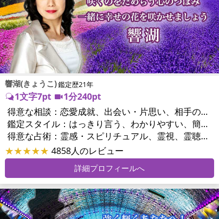
響湖(きょうこ)
鑑定歴21年
1文字7pt
1分240pt
得意な相談：
恋愛成就、出会い・片思い、相手の気持ち、相性、結婚、男心・女心、二人の今後、複雑な恋愛、三角関係、不倫、復縁、離婚、同性愛・LGBT、人間関係、職場の人間関係、対人関係、仕事運、適職、転職、進路、就職、人生全般、使命、経営相談、人事、開業、夢、目標、ビジネスチャンス、パワーハラスメント、セクシャルハラスメント、家族関係、夫婦関係、家庭問題、夫婦問題、親族問題、育児・子育て、シングルマザー、ドメスティックバイオレンス、相続関係、美容、精神問題、心の問題、うつ、トラウマ、ストレス、いじめ、人生相談、霊的問題、守護霊様、前世、夢診断、ペットの気持ち、ペットへのヒーリング、パワーストーン選択、引越し・転居、方位、開運指導、健康運、金運、ご近所問題、縁切り
鑑定スタイル：
はっきり言う、わかりやすい、簡潔、的確、納得感、情報量が多い、友達のように相談できる、聞き上手、じっくり聞いてくれる、深く濃厚、実力派
得意な占術：
霊感・スピリチュアル、霊視、霊聴、透視、過去視、前世・来世、波動修正、オーラ、エネルギー調整、チャクラ、ペットの気持ち、タロット、オラクルカード、算命学、風水、姓名判断、九星気学、四柱推命、数秘術、夢診断、人相(顔相)、ダウジング、ルーン、パワーストーン、水晶、ヒーリング、レイキ、カウンセリング、オリジナル占術
★★★★★
4858人のレビュー
詳細プロフィールへ