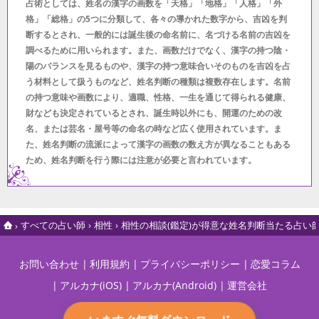
占術としては、姓名の漢字の画数を「天格」「地格」「人格」「外
格」「総格」の5つに分類して、各々の導かれた数字から、吉凶を判
断するとされ、一般的には誕生後の命名前に、名づける名前の吉凶を
調べるために用いられます。また、画数だけでなく、漢字の持つ陰・
陽のバランスを見るものや、漢字の持つ意味合いそのものを吉凶を占
う材料として扱うものなど、姓名判断の種類は複数存在します。名前
の持つ意味や画数により、適職、性格、一生を通じて得られる健康、
財なども決定されているとされ、誕生時以外にも、開運のための改
名、または芸名・屋号等の命名の時など広く使用されています。ま
た、姓名判断の流派によって漢字の画数の数え方が異なることもある
ため、姓名判断を行う際には注意が必要と言われています。
すべての占い師
相性
相性の相談(鑑定)が得意な姓名判断当たる占い
お問い合わせ
利用規約
プライバシーポリシー
恋愛コラム
アルカナ(iOS)
アルカナ(Android)
運営会社