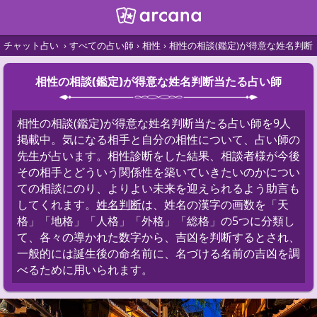
チャット占い
すべての占い師
相性
相性の相談(鑑定)が得意な姓名判断
相性の相談(鑑定)が得意な姓名判断当たる占い師
相性の相談(鑑定)が得意な姓名判断当たる占い師を9人
掲載中。気になる相手と自分の相性について、占い師の
先生が占います。相性診断をした結果、相談者様が今後
その相手とどういう関係性を築いていきたいのかについ
ての相談にのり、よりよい未来を迎えられるよう助言も
してくれます。
姓名判断
は、姓名の漢字の画数を「天
格」「地格」「人格」「外格」「総格」の5つに分類し
て、各々の導かれた数字から、吉凶を判断するとされ、
一般的には誕生後の命名前に、名づける名前の吉凶を調
べるために用いられます。