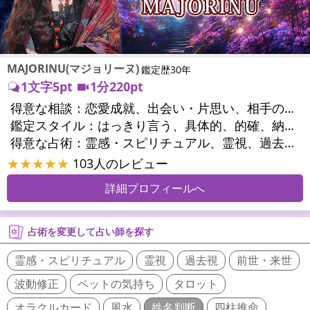
MAJORINU(マジョリーヌ)
鑑定歴30年
1文字5pt
1分220pt
得意な相談：
恋愛成就、出会い・片思い、相手の気持ち、相性、縁結び、結婚、男心・女心、二人の今後、複雑な恋愛、三角関係、略奪愛、浮気、不倫、復活愛、復縁、離婚、同性愛・LGBT、人間関係、職場の人間関係、対人関係、仕事運、適職、天職、転職、進路、就職、人生全般、使命、経営相談、人事、開業、夢、目標、ビジネスチャンス、ビジネスパートナー、パワーハラスメント、セクシャルハラスメント、家族関係、夫婦関係、家庭問題、夫婦問題、親族問題、育児・子育て、シングルマザー、ドメスティックバイオレンス、相続関係、精神問題、心の問題、うつ、トラウマ、ストレス、いじめ、人生相談、霊的問題、魂の本質、前世、ペットの気持ち、パワーストーン選択、引越し・転居、方位、健康運、金運、金銭トラブル、ご近所問題、縁切り
鑑定スタイル：
はっきり言う、具体的、的確、納得感、情報量が多い、友達のように相談できる、聞き上手、とても話しやすい、じっくり聞いてくれる、愛にあふれ温かい、深く濃厚、勇気をくれる、前向き・元気になれる、実力派
得意な占術：
霊感・スピリチュアル、霊視、過去視、未来予知、前世・来世、波動修正、オーラ、エネルギー調整、ソウルメイト、チャネリング、ペットの気持ち、タロット、オラクルカード、風水、姓名判断、九星気学、四柱推命、占星術、数秘術、カラー診断、易学、祈祷、祈願、縁結び、縁切り、ダウジング、ルーン、パワーストーン、カウンセリング、オリジナル占術、ルノルマンカード
★★★★★
103人のレビュー
詳細プロフィールへ
占術を変更して占い師を探す
霊感・スピリチュアル
霊視
過去視
前世・来世
波動修正
ペットの気持ち
タロット
オラクルカード
風水
姓名判断
四柱推命