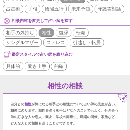
占星術
手相
陰陽五行
未来予知
守護霊対話
相談内容を変更して占い師を探す
相手の気持ち
相性
復縁
転職
シングルマザー
ストレス
引越し・転居
鑑定スタイルで占い師を絞り込む
具体的
聞き上手
的確
相性の相談
自分との
相性
が気になる相手との相性について占い師の先生が占い、
相談にのります。相性を占う相手はどなたのことでもよく、付き合う
前の好きな人や恋人、親友、学校の同級生、職場の同僚、家族など、
どんな人との相性も占うことができます。