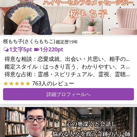
桜もち子(さくらもちこ)
鑑定歴19年
1文字5pt
1分220pt
得意な相談：
恋愛成就、出会い・片思い、相手の気持ち、相性、縁結び、結婚、二人の今後、複雑な恋愛、三角関係、略奪愛、浮気、不倫、復活愛、復縁、同性愛・LGBT、人間関係、対人関係、仕事運、転職、人生全般、経営相談、ビジネスチャンス、ビジネスパートナー、家族関係、夫婦関係、家庭問題、心の問題、うつ、いじめ、人生相談、霊的問題、ご先祖様、守護霊様、魂の本質、パワーストーン選択、開運指導、金運、縁切り
鑑定スタイル：
はっきり言う、わかりやすい、スピード鑑定、具体的、的確、納得感、聞き上手、とても話しやすい、じっくり聞いてくれる、愛にあふれ温かい、勇気をくれる、前向き・元気になれる、実力派
得意な占術：
霊感・スピリチュアル、霊視、霊聴、未来予知、前世・来世、波動修正、エネルギー調整、ソウルメイト、チャクラ、チャネリング、タロット、オラクルカード、姓名判断、九星気学、四柱推命、カラー診断、夢診断、易学、陰陽五行、祈祷、祈願、縁結び、除霊、縁切り、パワーストーン、水晶、ヒーリング
★★★★★
763人のレビュー
詳細プロフィールへ