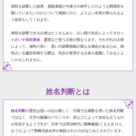
相性を診断した結果、相談者様が今後その相手とどのような関係性を
築いていきたいのかについて相談にのり、よりよい未来が得られるよ
う助言もしてくれます。
相性を診断できる占術はたくさんあり、占い師の先生によって
タロッ
ト占い
や
四柱推命
、霊視など使う占術が異なります。それぞれの占術
によって、相性の良い・悪いの診断根拠が異なる場合があるため、相
性占いを鑑定依頼する際は、先生が使用する占術も意識してみるとよ
いかもしれません。
姓名判断とは
姓名判断
の歴史は思いのほか新しく、中国では画数を用いた姓名判断
ではなく、文字の陰陽のバランスや、音などによって吉凶を占うもの
が存在するようですが、日本では明治時代に熊﨑健翁(くまさき けん
おう)によって熊﨑式姓名学が創設されたのがはじめとされています。