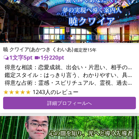
暁 クワイア(あかつき くわいあ)
鑑定歴15年
1文字5pt
1分220pt
得意な相談：
恋愛成就、出会い・片思い、相手の気持ち、相性、結婚、男心・女心、二人の今後、複雑な恋愛、三角関係、略奪愛、浮気、不倫、離婚、人間関係、職場の人間関係、対人関係、仕事運、適職、天職、転職、進路、就職、人生全般、使命、人事、開業、廃業、夢、目標、ビジネスチャンス、ビジネスパートナー、家族関係、夫婦関係、家庭問題、夫婦問題、精神問題、ストレス、人生相談、ご先祖様、守護霊様、お墓参り、魂の本質、前世、来世、ペットの気持ち、引越し・転居、方位、健康運、金運
鑑定スタイル：
はっきり言う、わかりやすい、具体的、納得感、情報量が多い、友達のように相談できる、聞き上手、とても話しやすい、じっくり聞いてくれる、愛にあふれ温かい、勇気をくれる、前向き・元気になれる、実力派
得意な占術：
霊感・スピリチュアル、霊視、過去視、前世・来世、オーラ、ソウルメイト、ペットの気持ち、タロット、オラクルカード、姓名判断、四柱推命、占星術、数秘術、カラー診断、陰陽五行、人相(顔相)、カウンセリング、オリジナル占術
★★★★★
1243人のレビュー
詳細プロフィールへ