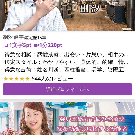
副汐 健宇
鑑定歴15年
1文字5pt
1分220pt
得意な相談：
恋愛成就、出会い・片思い、相手の気持ち、相性、結婚、二人の今後、人間関係、職場の人間関係、対人関係、仕事運、適職、天職、転職、進路、就職、人生全般、開業、夢、目標、ビジネスチャンス、ビジネスパートナー、家族関係、夫婦関係、家庭問題、夫婦問題、親族問題、精神問題、心の問題、うつ、トラウマ、ストレス、人生相談、ペットの気持ち、引越し・転居、開運指導、健康運、金運、ご近所問題
鑑定スタイル：
わかりやすい、具体的、的確、情報量が多い、聞き上手、とても話しやすい、じっくり聞いてくれる、深く濃厚、前向き・元気になれる
得意な占術：
姓名判断、四柱推命、易学、陰陽五行、手相、サイコロ
★★★★★
544人のレビュー
詳細プロフィールへ