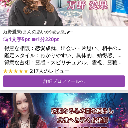
万野愛果(まんのあいか)
鑑定歴39年
1文字5pt
1分220pt
得意な相談：
恋愛成就、出会い・片思い、相手の気持ち、相性、縁結び、結婚、男心・女心、二人の今後、複雑な恋愛、三角関係、略奪愛、浮気、不倫、復活愛、復縁、離婚、同性愛・LGBT、人間関係、職場の人間関係、対人関係、仕事運、適職、天職、転職、進路、就職、人生全般、使命、経営相談、人事、開業、廃業、夢、目標、ビジネスチャンス、ビジネスパートナー、パワーハラスメント、セクシャルハラスメント、家族関係、夫婦関係、家庭問題、夫婦問題、親族問題、育児・子育て、シングルマザー、ドメスティックバイオレンス、相続関係、美容、精神問題、心の問題、うつ、ストレス、いじめ、人生相談、霊的問題、ご先祖様、守護霊様、お墓参り、魂の本質、前世、来世、夢診断、ペットの気持ち、ペット交信、ペットへのヒーリング、パワーストーン選択、引越し・転居、方位、開運指導、健康運、金銭トラブル、ご近所問題、縁切り
鑑定スタイル：
わかりやすい、具体的、納得感、友達のように相談できる、聞き上手、とても話しやすい、じっくり聞いてくれる、愛にあふれ温かい、勇気をくれる、前向き・元気になれる、実力派
得意な占術：
霊感・スピリチュアル、霊視、霊聴、未来予知、前世・来世、守護霊対話、波動修正、オーラ、エネルギー調整、ソウルメイト、チャネリング、ペットの気持ち、タロット、オラクルカード、風水、姓名判断、九星気学、四柱推命、数秘術、カラー診断、夢診断、易学、手相、人相(顔相)、祈祷、祈願、縁結び、除霊、縁切り、パワーストーン、水晶、サイコロ、ヒーリング、レイキ、カウンセリング、オリジナル占術
★★★★★
217人のレビュー
詳細プロフィールへ