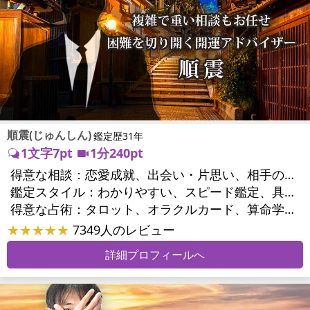
順震(じゅんしん)
鑑定歴31年
1文字7pt
1分240pt
得意な相談：
恋愛成就、出会い・片思い、相手の気持ち、相性、縁結び、結婚、男心・女心、二人の今後、複雑な恋愛、三角関係、浮気、不倫、離婚、家庭問題、夫婦問題、相続関係、方位、開運指導、金運
鑑定スタイル：
わかりやすい、スピード鑑定、具体的、的確、納得感、とても話しやすい、勇気をくれる、実力派
得意な占術：
タロット、オラクルカード、算命学、風水、姓名判断、九星気学、四柱推命、占星術、数秘術、易学、手相、人相(顔相)、縁結び
★★★★★
7349人のレビュー
詳細プロフィールへ