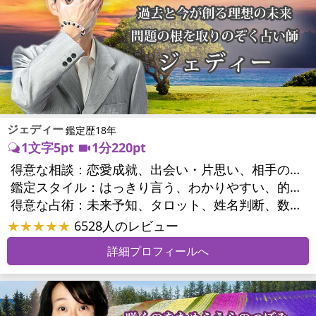
ジェディー
鑑定歴18年
1文字5pt
1分220pt
得意な相談：
恋愛成就、出会い・片思い、相手の気持ち、相性、結婚、男心・女心、二人の今後、複雑な恋愛、三角関係、浮気、不倫、復縁、離婚、人間関係、職場の人間関係、対人関係、仕事運、適職、天職、転職、進路、就職、人生全般、経営相談、人事、開業、廃業、夢、目標、ビジネスチャンス、家族関係、夫婦関係、家庭問題、夫婦問題、育児・子育て、シングルマザー、精神問題、心の問題、トラウマ、ストレス、いじめ、人生相談、夢診断、引越し・転居、開運指導、金運
鑑定スタイル：
はっきり言う、わかりやすい、的確、友達のように相談できる、とても話しやすい、じっくり聞いてくれる、前向き・元気になれる、実力派
得意な占術：
未来予知、タロット、姓名判断、数秘術、夢診断、陰陽五行、ダウジング、ルーン、パワーストーン、オリジナル占術
★★★★★
6528人のレビュー
詳細プロフィールへ