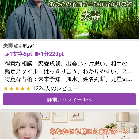
夫壽
鑑定歴29年
1文字5pt
1分220pt
得意な相談：
恋愛成就、出会い・片思い、相手の気持ち、相性、縁結び、結婚、男心・女心、二人の今後、複雑な恋愛、三角関係、略奪愛、浮気、不倫、復活愛、復縁、離婚、同性愛・LGBT、人間関係、職場の人間関係、対人関係、仕事運、適職、転職、進路、人生全般、人事、開業、廃業、目標、家族関係、夫婦関係、家庭問題、夫婦問題、親族問題、育児・子育て、シングルマザー、引越し・転居、方位、開運指導、健康運、金運
鑑定スタイル：
はっきり言う、わかりやすい、スピード鑑定、簡潔、具体的、的確、納得感、情報量が多い、友達のように相談できる、聞き上手、とても話しやすい、じっくり聞いてくれる、愛にあふれ温かい、深く濃厚、勇気をくれる、前向き・元気になれる、実力派
得意な占術：
未来予知、風水、姓名判断、九星気学、占星術、数秘術、陰陽五行、手相、カウンセリング、オリジナル占術
★★★★★
1224人のレビュー
詳細プロフィールへ