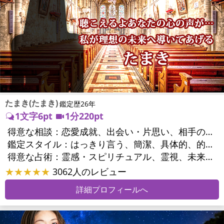
たまき(たまき)
鑑定歴26年
1文字6pt
1分220pt
得意な相談：
恋愛成就、出会い・片思い、相手の気持ち、相性、結婚、男心・女心、二人の今後、複雑な恋愛、三角関係、浮気、不倫、復活愛、復縁、離婚、同性愛・LGBT、人間関係、職場の人間関係、対人関係、仕事運、適職、天職、転職、進路、就職、人生全般、使命、経営相談、人事、開業、夢、目標、ビジネスチャンス、ビジネスパートナー、パワーハラスメント、セクシャルハラスメント、家族関係、夫婦関係、家庭問題、夫婦問題、親族問題、育児・子育て、シングルマザー、相続関係、美容、心の問題、トラウマ、ストレス、人生相談、霊的問題、ご先祖様、守護霊様、魂の本質、前世、来世、引越し・転居、方位、開運指導、健康運、金運、金銭トラブル、ご近所問題
鑑定スタイル：
はっきり言う、簡潔、具体的、的確、情報量が多い、友達のように相談できる、聞き上手、とても話しやすい、愛にあふれ温かい、深く濃厚、勇気をくれる、前向き・元気になれる、実力派
得意な占術：
霊感・スピリチュアル、霊視、未来予知、前世・来世、波動修正、タロット、オラクルカード、風水、占星術、カウンセリング
★★★★★
3062人のレビュー
詳細プロフィールへ