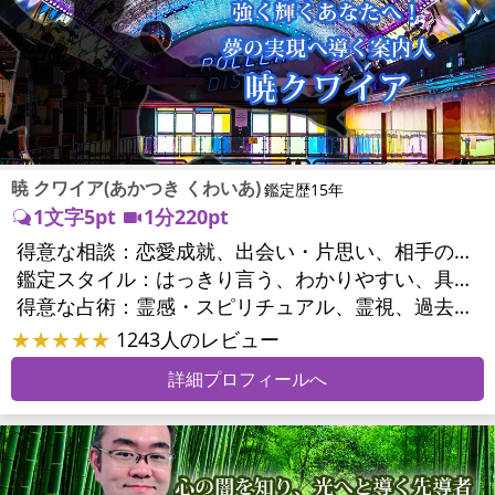
暁 クワイア(あかつき くわいあ)
鑑定歴15年
1文字5pt
1分220pt
得意な相談：
恋愛成就、出会い・片思い、相手の気持ち、相性、結婚、男心・女心、二人の今後、複雑な恋愛、三角関係、略奪愛、浮気、不倫、離婚、人間関係、職場の人間関係、対人関係、仕事運、適職、天職、転職、進路、就職、人生全般、使命、人事、開業、廃業、夢、目標、ビジネスチャンス、ビジネスパートナー、家族関係、夫婦関係、家庭問題、夫婦問題、精神問題、ストレス、人生相談、ご先祖様、守護霊様、お墓参り、魂の本質、前世、来世、ペットの気持ち、引越し・転居、方位、健康運、金運
鑑定スタイル：
はっきり言う、わかりやすい、具体的、納得感、情報量が多い、友達のように相談できる、聞き上手、とても話しやすい、じっくり聞いてくれる、愛にあふれ温かい、勇気をくれる、前向き・元気になれる、実力派
得意な占術：
霊感・スピリチュアル、霊視、過去視、前世・来世、オーラ、ソウルメイト、ペットの気持ち、タロット、オラクルカード、姓名判断、四柱推命、占星術、数秘術、カラー診断、陰陽五行、人相(顔相)、カウンセリング、オリジナル占術
★★★★★
1243人のレビュー
詳細プロフィールへ