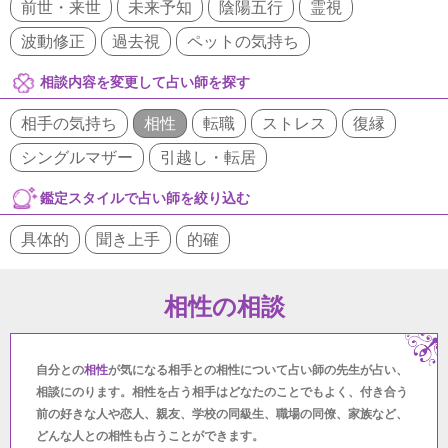
前世・来世
未来予知
陰陽五行
霊視
波動修正
過去視
ペットの気持ち
相談内容を変更して占い師を探す
相手の気持ち
相性
転職
ストレス
復縁
シングルマザー
引越し・転居
鑑定スタイルで占い師を絞り込む
具体的
聞き上手
的確
相性の相談
自分との
相性
が気になる相手との相性について占い師の先生が占い、
相談にのります。相性を占う相手はどなたのことでもよく、付き合う
前の好きな人や恋人、親友、学校の同級生、職場の同僚、家族など、
どんな人との相性も占うことができます。