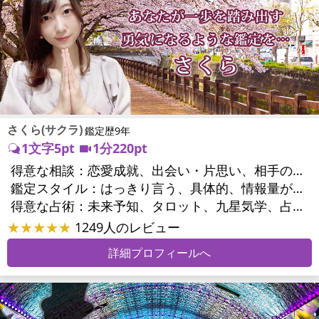
さくら(サクラ)
鑑定歴9年
1文字5pt
1分220pt
得意な相談：
恋愛成就、出会い・片思い、相手の気持ち、相性、結婚、男心・女心、二人の今後、複雑な恋愛、三角関係、略奪愛、浮気、不倫、復活愛、復縁、離婚、人間関係、職場の人間関係、対人関係、仕事運、適職、天職、転職、進路、就職、人生全般、使命、経営相談、人事、開業、夢、目標、ビジネスチャンス、ビジネスパートナー、家族関係、夫婦関係、家庭問題、夫婦問題、親族問題、開運指導、健康運、金運
鑑定スタイル：
はっきり言う、具体的、情報量が多い、友達のように相談できる、とても話しやすい、じっくり聞いてくれる、勇気をくれる、前向き・元気になれる
得意な占術：
未来予知、タロット、九星気学、占星術、易学、オリジナル占術、ルノルマンカード
★★★★★
1249人のレビュー
詳細プロフィールへ