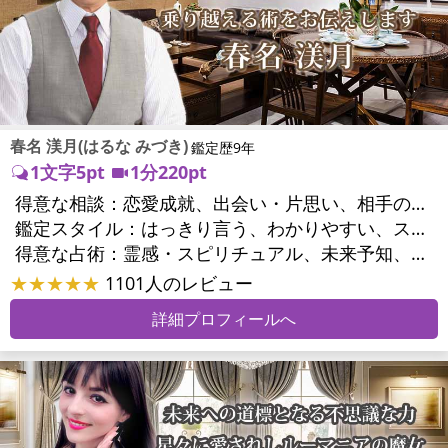
春名 渼月(はるな みづき)
鑑定歴9年
1文字5pt
1分220pt
得意な相談：
恋愛成就、出会い・片思い、相手の気持ち、相性、結婚、男心・女心、二人の今後、複雑な恋愛、三角関係、略奪愛、浮気、不倫、復活愛、復縁、離婚、同性愛・LGBT、人間関係、職場の人間関係、対人関係、仕事運、適職、天職、転職、進路、就職、人生全般、使命、経営相談、人事、開業、夢、目標、ビジネスチャンス、ビジネスパートナー、パワーハラスメント、家族関係、夫婦関係、家庭問題、夫婦問題、シングルマザー、ストレス、いじめ、人生相談、ペットの気持ち、引越し・転居、方位、開運指導、健康運、金運、金銭トラブル、ご近所問題
鑑定スタイル：
はっきり言う、わかりやすい、スピード鑑定、簡潔、具体的、的確、納得感、友達のように相談できる、聞き上手、とても話しやすい、じっくり聞いてくれる、勇気をくれる、前向き・元気になれる
得意な占術：
霊感・スピリチュアル、未来予知、チャネリング、タロット、九星気学、占星術、カラー診断、易学、陰陽五行、手相、人相(顔相)、祈願、オリジナル占術
★★★★★
1101人のレビュー
詳細プロフィールへ