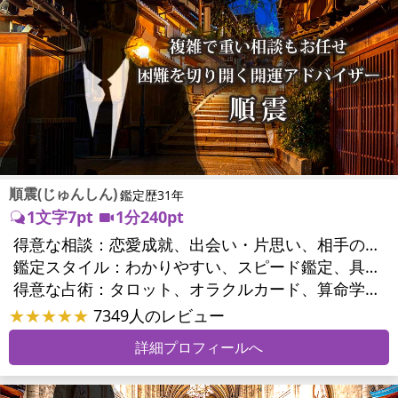
順震(じゅんしん)
鑑定歴31年
1文字7pt
1分240pt
得意な相談：
恋愛成就、出会い・片思い、相手の気持ち、相性、縁結び、結婚、男心・女心、二人の今後、複雑な恋愛、三角関係、浮気、不倫、離婚、家庭問題、夫婦問題、相続関係、方位、開運指導、金運
鑑定スタイル：
わかりやすい、スピード鑑定、具体的、的確、納得感、とても話しやすい、勇気をくれる、実力派
得意な占術：
タロット、オラクルカード、算命学、風水、姓名判断、九星気学、四柱推命、占星術、数秘術、易学、手相、人相(顔相)、縁結び
★★★★★
7349人のレビュー
詳細プロフィールへ