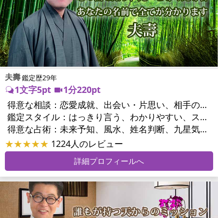
夫壽
鑑定歴29年
1文字5pt
1分220pt
得意な相談：
恋愛成就、出会い・片思い、相手の気持ち、相性、縁結び、結婚、男心・女心、二人の今後、複雑な恋愛、三角関係、略奪愛、浮気、不倫、復活愛、復縁、離婚、同性愛・LGBT、人間関係、職場の人間関係、対人関係、仕事運、適職、転職、進路、人生全般、人事、開業、廃業、目標、家族関係、夫婦関係、家庭問題、夫婦問題、親族問題、育児・子育て、シングルマザー、引越し・転居、方位、開運指導、健康運、金運
鑑定スタイル：
はっきり言う、わかりやすい、スピード鑑定、簡潔、具体的、的確、納得感、情報量が多い、友達のように相談できる、聞き上手、とても話しやすい、じっくり聞いてくれる、愛にあふれ温かい、深く濃厚、勇気をくれる、前向き・元気になれる、実力派
得意な占術：
未来予知、風水、姓名判断、九星気学、占星術、数秘術、陰陽五行、手相、カウンセリング、オリジナル占術
★★★★★
1224人のレビュー
詳細プロフィールへ