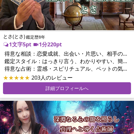
とさ(とさ)
鑑定歴8年
1文字5pt
1分220pt
得意な相談：
恋愛成就、出会い・片思い、相手の気持ち、相性、縁結び、結婚、男心・女心、二人の今後、複雑な恋愛、三角関係、略奪愛、浮気、不倫、復活愛、復縁、離婚、同性愛・LGBT、人間関係、職場の人間関係、対人関係、仕事運、天職、転職、進路、就職、人生全般、経営相談、人事、夢、目標、ビジネスチャンス、ビジネスパートナー、パワーハラスメント、セクシャルハラスメント、家族関係、夫婦関係、家庭問題、夫婦問題、親族問題、育児・子育て、相続関係、美容、精神問題、心の問題、うつ、トラウマ、ストレス、いじめ、人生相談、ペットの気持ち、引越し・転居、開運指導、健康運、ご近所問題、縁切り
鑑定スタイル：
はっきり言う、わかりやすい、簡潔、具体的、的確、納得感、友達のように相談できる、とても話しやすい、じっくり聞いてくれる、愛にあふれ温かい、勇気をくれる、前向き・元気になれる、実力派
得意な占術：
霊感・スピリチュアル、ペットの気持ち、タロット、占星術、数秘術、易学、祈願、縁結び、縁切り、カウンセリング、オリジナル占術
★★★★★
203人のレビュー
詳細プロフィールへ