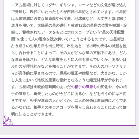
ニア占星術に対してユダヤ、ギリシャ、ローマなどの文化が溶け込ん
で発展し、現代にいたったものが西洋占星術とされています。占星術
は天体観測に必要な望遠鏡や分度器、地球儀など、天文学とほぼ同じ
道具を用いて、太陽系の星の運行と黄道12宮の星座の位置を観測・記
録し、蓄積されたデータをもとにホロスコープという”星の天体配置
図”を使って人の運命を読み解いていこうとするものです。占星術は
占う相手の生年月日や出生時間、出生地と、その時の天体の状態を照
らし合わせることによって、その人がどんな星の支配下にあり、どん
な運命を託され、どんな影響をもとに人生を歩んでいくか、あるいは
歩むのが理想的かなどを知ることができます。その人のパーソナリテ
ィが具体的に示されるので、職業の適正や婚期など、大まかな、しか
し人生において比較的重要な指針となるような鑑定結果が示されま
す。占星術は比較的短時間のあいだの
相手の気持ち
の変化や、今の相
手の気持ち、紛失したものが今どこにあるか、などを占うのには不向
きですが、相手が運命の人かどうか、二人の関係は運命的にどうであ
るかなどは、相手とのホロスコープを照らし合わせることによって鮮
明に知ることができます。