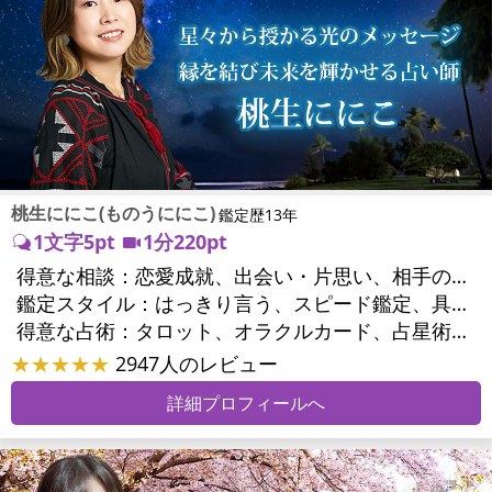
桃生ににこ(ものうににこ)
鑑定歴13年
1文字5pt
1分220pt
得意な相談：
恋愛成就、出会い・片思い、相手の気持ち、相性、結婚、男心・女心、二人の今後、複雑な恋愛、三角関係、略奪愛、浮気、不倫、復活愛、復縁、離婚、人間関係、職場の人間関係、対人関係、仕事運、適職、天職、転職、進路、就職、人生全般、使命、夢、目標、ビジネスチャンス、家族関係、夫婦関係、家庭問題、夫婦問題、育児・子育て、人生相談
鑑定スタイル：
はっきり言う、スピード鑑定、具体的、友達のように相談できる、とても話しやすい
得意な占術：
タロット、オラクルカード、占星術、数秘術、カラー診断
★★★★★
2947人のレビュー
詳細プロフィールへ