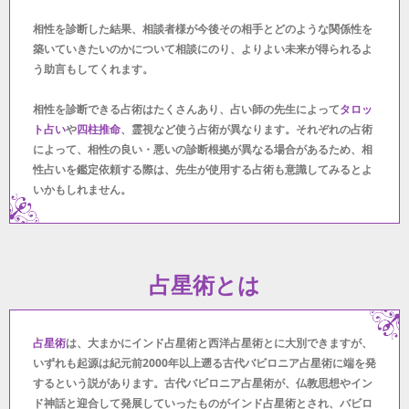
相性を診断した結果、相談者様が今後その相手とどのような関係性を
築いていきたいのかについて相談にのり、よりよい未来が得られるよ
う助言もしてくれます。
相性を診断できる占術はたくさんあり、占い師の先生によって
タロッ
ト占い
や
四柱推命
、霊視など使う占術が異なります。それぞれの占術
によって、相性の良い・悪いの診断根拠が異なる場合があるため、相
性占いを鑑定依頼する際は、先生が使用する占術も意識してみるとよ
いかもしれません。
占星術とは
占星術
は、大まかにインド占星術と西洋占星術とに大別できますが、
いずれも起源は紀元前2000年以上遡る古代バビロニア占星術に端を発
するという説があります。古代バビロニア占星術が、仏教思想やイン
ド神話と迎合して発展していったものがインド占星術とされ、バビロ