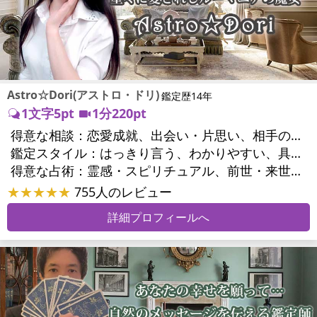
Astro☆Dori(アストロ・ドリ)
鑑定歴14年
1文字5pt
1分220pt
得意な相談：
恋愛成就、出会い・片思い、相手の気持ち、相性、結婚、男心・女心、二人の今後、複雑な恋愛、三角関係、略奪愛、浮気、不倫、復活愛、離婚、人間関係、職場の人間関係、対人関係、仕事運、適職、天職、転職、就職、人生全般、使命、夢、目標、家族関係、夫婦関係、家庭問題、夫婦問題、美容、精神問題、心の問題、うつ、トラウマ、ストレス、いじめ、人生相談、霊的問題、前世、パワーストーン選択、開運指導、金運
鑑定スタイル：
はっきり言う、わかりやすい、具体的、的確、納得感、情報量が多い、友達のように相談できる、聞き上手、とても話しやすい、じっくり聞いてくれる、愛にあふれ温かい、深く濃厚、勇気をくれる、前向き・元気になれる
得意な占術：
霊感・スピリチュアル、前世・来世、ソウルメイト、タロット、オラクルカード、風水、占星術、パワーストーン、サイコロ、カウンセリング、ルノルマンカード
★★★★★
755人のレビュー
詳細プロフィールへ