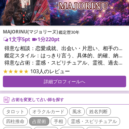
MAJORINU(マジョリーヌ)
鑑定歴30年
1文字5pt
1分220pt
得意な相談：
恋愛成就、出会い・片思い、相手の気持ち、相性、縁結び、結婚、男心・女心、二人の今後、複雑な恋愛、三角関係、略奪愛、浮気、不倫、復活愛、復縁、離婚、同性愛・LGBT、人間関係、職場の人間関係、対人関係、仕事運、適職、天職、転職、進路、就職、人生全般、使命、経営相談、人事、開業、夢、目標、ビジネスチャンス、ビジネスパートナー、パワーハラスメント、セクシャルハラスメント、家族関係、夫婦関係、家庭問題、夫婦問題、親族問題、育児・子育て、シングルマザー、ドメスティックバイオレンス、相続関係、精神問題、心の問題、うつ、トラウマ、ストレス、いじめ、人生相談、霊的問題、魂の本質、前世、ペットの気持ち、パワーストーン選択、引越し・転居、方位、健康運、金運、金銭トラブル、ご近所問題、縁切り
鑑定スタイル：
はっきり言う、具体的、的確、納得感、情報量が多い、友達のように相談できる、聞き上手、とても話しやすい、じっくり聞いてくれる、愛にあふれ温かい、深く濃厚、勇気をくれる、前向き・元気になれる、実力派
得意な占術：
霊感・スピリチュアル、霊視、過去視、未来予知、前世・来世、波動修正、オーラ、エネルギー調整、ソウルメイト、チャネリング、ペットの気持ち、タロット、オラクルカード、風水、姓名判断、九星気学、四柱推命、占星術、数秘術、カラー診断、易学、祈祷、祈願、縁結び、縁切り、ダウジング、ルーン、パワーストーン、カウンセリング、オリジナル占術、ルノルマンカード
★★★★★
103人のレビュー
詳細プロフィールへ
占術を変更して占い師を探す
タロット
オラクルカード
風水
姓名判断
四柱推命
占星術
手相
霊感・スピリチュアル