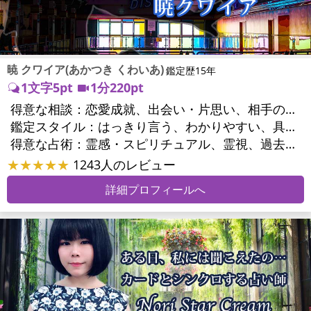
暁 クワイア(あかつき くわいあ)
鑑定歴15年
1文字5pt
1分220pt
得意な相談：
恋愛成就、出会い・片思い、相手の気持ち、相性、結婚、男心・女心、二人の今後、複雑な恋愛、三角関係、略奪愛、浮気、不倫、離婚、人間関係、職場の人間関係、対人関係、仕事運、適職、天職、転職、進路、就職、人生全般、使命、人事、開業、廃業、夢、目標、ビジネスチャンス、ビジネスパートナー、家族関係、夫婦関係、家庭問題、夫婦問題、精神問題、ストレス、人生相談、ご先祖様、守護霊様、お墓参り、魂の本質、前世、来世、ペットの気持ち、引越し・転居、方位、健康運、金運
鑑定スタイル：
はっきり言う、わかりやすい、具体的、納得感、情報量が多い、友達のように相談できる、聞き上手、とても話しやすい、じっくり聞いてくれる、愛にあふれ温かい、勇気をくれる、前向き・元気になれる、実力派
得意な占術：
霊感・スピリチュアル、霊視、過去視、前世・来世、オーラ、ソウルメイト、ペットの気持ち、タロット、オラクルカード、姓名判断、四柱推命、占星術、数秘術、カラー診断、陰陽五行、人相(顔相)、カウンセリング、オリジナル占術
★★★★★
1243人のレビュー
詳細プロフィールへ