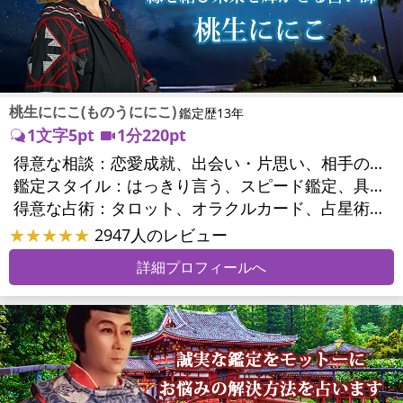
桃生ににこ(ものうににこ)
鑑定歴13年
1文字5pt
1分220pt
得意な相談：
恋愛成就、出会い・片思い、相手の気持ち、相性、結婚、男心・女心、二人の今後、複雑な恋愛、三角関係、略奪愛、浮気、不倫、復活愛、復縁、離婚、人間関係、職場の人間関係、対人関係、仕事運、適職、天職、転職、進路、就職、人生全般、使命、夢、目標、ビジネスチャンス、家族関係、夫婦関係、家庭問題、夫婦問題、育児・子育て、人生相談
鑑定スタイル：
はっきり言う、スピード鑑定、具体的、友達のように相談できる、とても話しやすい
得意な占術：
タロット、オラクルカード、占星術、数秘術、カラー診断
★★★★★
2947人のレビュー
詳細プロフィールへ