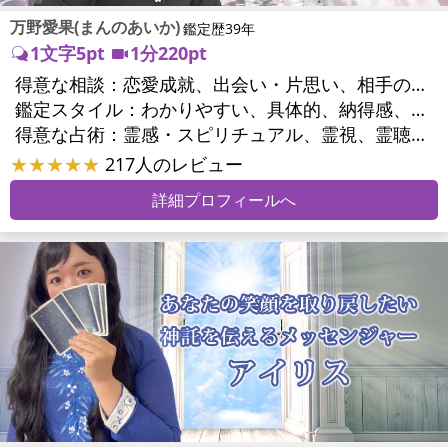
万野愛果(まんのあいか)
鑑定歴39年
1文字5pt
1分220pt
得意な相談：
恋愛成就、出会い・片思い、相手の気持ち、相性、縁結び、結婚、男心・女心、二人の今後、複雑な恋愛、三角関係、略奪愛、浮気、不倫、復活愛、復縁、離婚、同性愛・LGBT、人間関係、職場の人間関係、対人関係、仕事運、適職、天職、転職、進路、就職、人生全般、使命、経営相談、人事、開業、廃業、夢、目標、ビジネスチャンス、ビジネスパートナー、パワーハラスメント、セクシャルハラスメント、家族関係、夫婦関係、家庭問題、夫婦問題、親族問題、育児・子育て、シングルマザー、ドメスティックバイオレンス、相続関係、美容、精神問題、心の問題、うつ、ストレス、いじめ、人生相談、霊的問題、ご先祖様、守護霊様、お墓参り、魂の本質、前世、来世、夢診断、ペットの気持ち、ペット交信、ペットへのヒーリング、パワーストーン選択、引越し・転居、方位、開運指導、健康運、金銭トラブル、ご近所問題、縁切り
鑑定スタイル：
わかりやすい、具体的、納得感、友達のように相談できる、聞き上手、とても話しやすい、じっくり聞いてくれる、愛にあふれ温かい、勇気をくれる、前向き・元気になれる、実力派
得意な占術：
霊感・スピリチュアル、霊視、霊聴、未来予知、前世・来世、守護霊対話、波動修正、オーラ、エネルギー調整、ソウルメイト、チャネリング、ペットの気持ち、タロット、オラクルカード、風水、姓名判断、九星気学、四柱推命、数秘術、カラー診断、夢診断、易学、手相、人相(顔相)、祈祷、祈願、縁結び、除霊、縁切り、パワーストーン、水晶、サイコロ、ヒーリング、レイキ、カウンセリング、オリジナル占術
★★★★★
217人のレビュー
詳細プロフィールへ