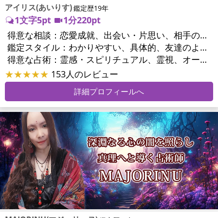
アイリス(あいりす)
鑑定歴19年
1文字5pt
1分220pt
得意な相談：
恋愛成就、出会い・片思い、相手の気持ち、相性、結婚、男心・女心、二人の今後、複雑な恋愛、浮気、不倫、復活愛、復縁、離婚、同性愛・LGBT、人間関係、職場の人間関係、対人関係、仕事運、適職、転職、就職、家族関係、夫婦関係、家庭問題、育児・子育て、シングルマザー、精神問題、心の問題、トラウマ、ストレス、健康運、金運、金銭トラブル
鑑定スタイル：
わかりやすい、具体的、友達のように相談できる、聞き上手、とても話しやすい、じっくり聞いてくれる、愛にあふれ温かい、前向き・元気になれる
得意な占術：
霊感・スピリチュアル、霊視、オーラ、タロット、オラクルカード
★★★★★
153人のレビュー
詳細プロフィールへ