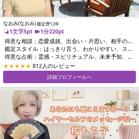
なおみ(なおみ)
鑑定歴12年
1文字5pt
1分220pt
得意な相談：
恋愛成就、出会い・片思い、相手の気持ち、相性、縁結び、結婚、男心・女心、二人の今後、複雑な恋愛、三角関係、略奪愛、浮気、不倫、復活愛、復縁、離婚、人間関係、職場の人間関係、対人関係、仕事運、就職、人生全般、夢、夫婦関係、家庭問題、夫婦問題、シングルマザー、精神問題、トラウマ、ストレス、人生相談
鑑定スタイル：
はっきり言う、わかりやすい、スピード鑑定、簡潔、情報量が多い、友達のように相談できる、聞き上手、とても話しやすい、深く濃厚、勇気をくれる、前向き・元気になれる、実力派
得意な占術：
霊感・スピリチュアル、未来予知、オーラ、エネルギー調整、タロット、オラクルカード、数秘術、ヒーリング、カウンセリング、オリジナル占術
★★★★★
812人のレビュー
詳細プロフィールへ