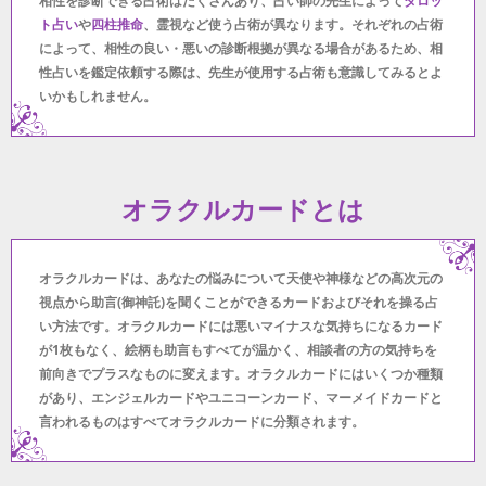
相性を診断できる占術はたくさんあり、占い師の先生によって
タロッ
ト占い
や
四柱推命
、霊視など使う占術が異なります。それぞれの占術
によって、相性の良い・悪いの診断根拠が異なる場合があるため、相
性占いを鑑定依頼する際は、先生が使用する占術も意識してみるとよ
いかもしれません。
オラクルカードとは
オラクルカードは、あなたの悩みについて天使や神様などの高次元の
視点から助言(御神託)を聞くことができるカードおよびそれを操る占
い方法です。オラクルカードには悪いマイナスな気持ちになるカード
が1枚もなく、絵柄も助言もすべてが温かく、相談者の方の気持ちを
前向きでプラスなものに変えます。オラクルカードにはいくつか種類
があり、エンジェルカードやユニコーンカード、マーメイドカードと
言われるものはすべてオラクルカードに分類されます。