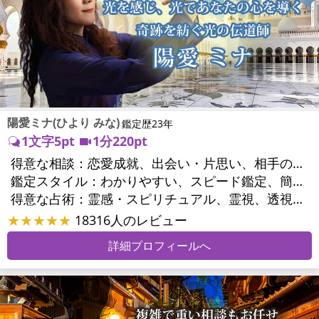
陽愛ミナ(ひより みな)
鑑定歴23年
1文字5pt
1分220pt
得意な相談：
恋愛成就、出会い・片思い、相手の気持ち、相性、縁結び、結婚、男心・女心、二人の今後、複雑な恋愛、三角関係、浮気、不倫、復活愛、復縁、離婚、同性愛・LGBT、人間関係、職場の人間関係、対人関係、仕事運、適職、天職、転職、進路、就職、人生全般、使命、経営相談、夢、目標、ビジネスチャンス、ビジネスパートナー、家族関係、夫婦関係、家庭問題、夫婦問題、親族問題、育児・子育て、シングルマザー、美容、精神問題、心の問題、うつ、トラウマ、ストレス、いじめ、人生相談、魂の本質、夢診断、ペットの気持ち、ペット交信、ペットへのヒーリング、引越し・転居、開運指導、健康運、金運、金銭トラブル、ご近所問題
鑑定スタイル：
わかりやすい、スピード鑑定、簡潔、友達のように相談できる、とても話しやすい、愛にあふれ温かい、勇気をくれる、前向き・元気になれる
得意な占術：
霊感・スピリチュアル、霊視、透視、波動修正、エネルギー調整、ペットの気持ち、タロット、オラクルカード、夢診断、人相(顔相)、祈願、縁結び、ヒーリング、レイキ、カウンセリング、オリジナル占術
★★★★★
18316人のレビュー
詳細プロフィールへ