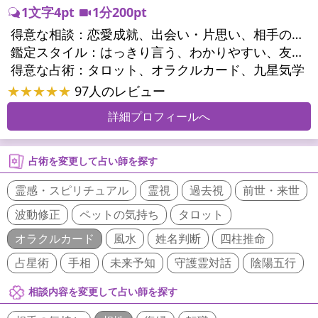
1文字4pt
1分200pt
得意な相談：
恋愛成就、出会い・片思い、相手の気持ち、相性、縁結び、結婚、男心・女心、二人の今後、複雑な恋愛、三角関係、略奪愛、浮気、不倫、復活愛、復縁、離婚、同性愛・LGBT、人間関係、職場の人間関係、対人関係、仕事運、転職、進路、就職、健康運、金運、縁切り
鑑定スタイル：
はっきり言う、わかりやすい、友達のように相談できる、とても話しやすい、愛にあふれ温かい、勇気をくれる、前向き・元気になれる
得意な占術：
タロット、オラクルカード、九星気学
★★★★★
97人のレビュー
詳細プロフィールへ
占術を変更して占い師を探す
霊感・スピリチュアル
霊視
過去視
前世・来世
波動修正
ペットの気持ち
タロット
オラクルカード
風水
姓名判断
四柱推命
占星術
手相
未来予知
守護霊対話
陰陽五行
相談内容を変更して占い師を探す