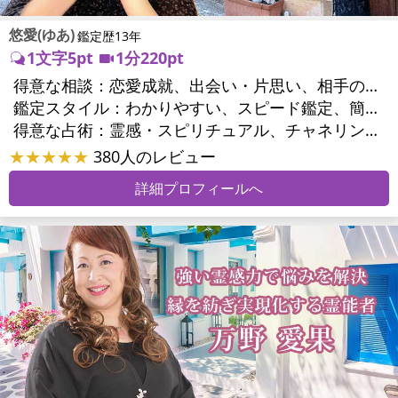
悠愛(ゆあ)
鑑定歴13年
1文字5pt
1分220pt
得意な相談：
恋愛成就、出会い・片思い、相手の気持ち、相性、結婚、男心・女心、二人の今後、三角関係、浮気、不倫、復活愛、離婚、同性愛・LGBT、人間関係、職場の人間関係、対人関係、仕事運、進路、就職、人生全般、夢、パワーハラスメント、家族関係、夫婦関係、夫婦問題、育児・子育て、シングルマザー、美容、心の問題、ストレス、いじめ、引越し・転居、開運指導、健康運、ご近所問題
鑑定スタイル：
わかりやすい、スピード鑑定、簡潔、的確、友達のように相談できる
得意な占術：
霊感・スピリチュアル、チャネリング、タロット、オラクルカード、風水、九星気学、手相、ルーン、ヒーリング、レイキ、カウンセリング、オリジナル占術
★★★★★
380人のレビュー
詳細プロフィールへ