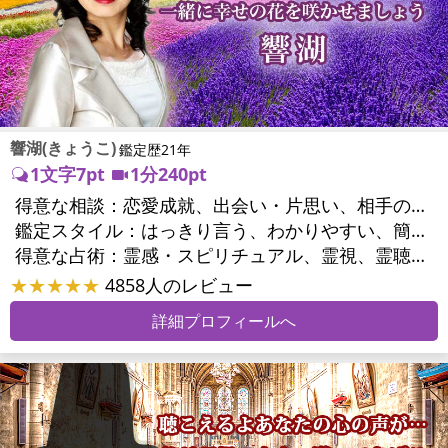
響湖(きょうこ)
鑑定歴21年
1文字7pt
1分240pt
得意な相談：
恋愛成就、出会い・片思い、相手の気持ち、相性、結婚、男心・女心、二人の今後、複雑な恋愛、三角関係、不倫、復縁、離婚、同性愛・LGBT、人間関係、職場の人間関係、対人関係、仕事運、適職、転職、進路、就職、人生全般、使命、経営相談、人事、開業、夢、目標、ビジネスチャンス、パワーハラスメント、セクシャルハラスメント、家族関係、夫婦関係、家庭問題、夫婦問題、親族問題、育児・子育て、シングルマザー、ドメスティックバイオレンス、相続関係、美容、精神問題、心の問題、うつ、トラウマ、ストレス、いじめ、人生相談、霊的問題、守護霊様、前世、夢診断、ペットの気持ち、ペットへのヒーリング、パワーストーン選択、引越し・転居、方位、開運指導、健康運、金運、ご近所問題、縁切り
鑑定スタイル：
はっきり言う、わかりやすい、簡潔、的確、納得感、情報量が多い、友達のように相談できる、聞き上手、じっくり聞いてくれる、深く濃厚、実力派
得意な占術：
霊感・スピリチュアル、霊視、霊聴、透視、過去視、前世・来世、波動修正、オーラ、エネルギー調整、チャクラ、ペットの気持ち、タロット、オラクルカード、算命学、風水、姓名判断、九星気学、四柱推命、数秘術、夢診断、人相(顔相)、ダウジング、ルーン、パワーストーン、水晶、ヒーリング、レイキ、カウンセリング、オリジナル占術
★★★★★
4858人のレビュー
詳細プロフィールへ