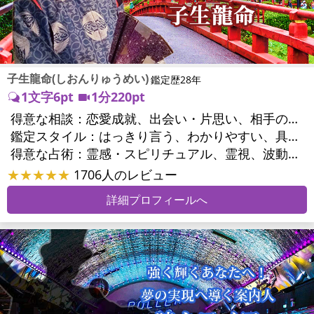
子生龍命(しおんりゅうめい)
鑑定歴28年
1文字6pt
1分220pt
得意な相談：
恋愛成就、出会い・片思い、相手の気持ち、相性、縁結び、結婚、男心・女心、二人の今後、複雑な恋愛、三角関係、略奪愛、浮気、不倫、復活愛、復縁、離婚、人間関係、職場の人間関係、対人関係、仕事運、適職、転職、進路、就職、人生全般、経営相談、人事、開業、目標、ビジネスチャンス、ビジネスパートナー、パワーハラスメント、セクシャルハラスメント、家族関係、夫婦関係、家庭問題、夫婦問題、親族問題、育児・子育て、シングルマザー、ドメスティックバイオレンス、心の問題、うつ、トラウマ、ストレス、いじめ、人生相談、霊的問題、健康運、金運、金銭トラブル、ご近所問題、縁切り
鑑定スタイル：
はっきり言う、わかりやすい、具体的、的確、納得感、聞き上手、とても話しやすい、じっくり聞いてくれる、勇気をくれる、前向き・元気になれる
得意な占術：
霊感・スピリチュアル、霊視、波動修正、タロット、オラクルカード、手相、祈祷、祈願、縁結び、除霊、縁切り、ダウジング、ヒーリング、レイキ、カウンセリング、オリジナル占術
★★★★★
1706人のレビュー
詳細プロフィールへ