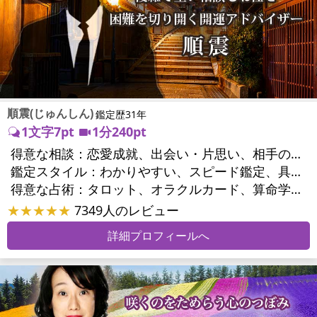
順震(じゅんしん)
鑑定歴31年
1文字7pt
1分240pt
得意な相談：
恋愛成就、出会い・片思い、相手の気持ち、相性、縁結び、結婚、男心・女心、二人の今後、複雑な恋愛、三角関係、浮気、不倫、離婚、家庭問題、夫婦問題、相続関係、方位、開運指導、金運
鑑定スタイル：
わかりやすい、スピード鑑定、具体的、的確、納得感、とても話しやすい、勇気をくれる、実力派
得意な占術：
タロット、オラクルカード、算命学、風水、姓名判断、九星気学、四柱推命、占星術、数秘術、易学、手相、人相(顔相)、縁結び
★★★★★
7349人のレビュー
詳細プロフィールへ