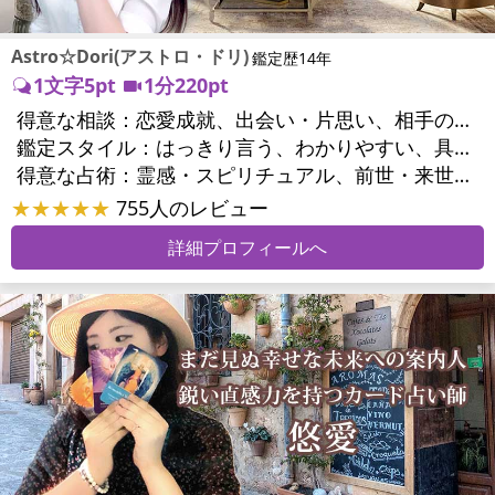
Astro☆Dori(アストロ・ドリ)
鑑定歴14年
1文字5pt
1分220pt
得意な相談：
恋愛成就、出会い・片思い、相手の気持ち、相性、結婚、男心・女心、二人の今後、複雑な恋愛、三角関係、略奪愛、浮気、不倫、復活愛、離婚、人間関係、職場の人間関係、対人関係、仕事運、適職、天職、転職、就職、人生全般、使命、夢、目標、家族関係、夫婦関係、家庭問題、夫婦問題、美容、精神問題、心の問題、うつ、トラウマ、ストレス、いじめ、人生相談、霊的問題、前世、パワーストーン選択、開運指導、金運
鑑定スタイル：
はっきり言う、わかりやすい、具体的、的確、納得感、情報量が多い、友達のように相談できる、聞き上手、とても話しやすい、じっくり聞いてくれる、愛にあふれ温かい、深く濃厚、勇気をくれる、前向き・元気になれる
得意な占術：
霊感・スピリチュアル、前世・来世、ソウルメイト、タロット、オラクルカード、風水、占星術、パワーストーン、サイコロ、カウンセリング、ルノルマンカード
★★★★★
755人のレビュー
詳細プロフィールへ