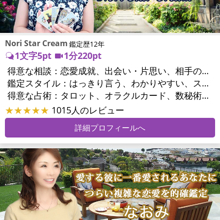
Nori Star Cream
鑑定歴12年
1文字5pt
1分220pt
得意な相談：
恋愛成就、出会い・片思い、相手の気持ち、相性、結婚、二人の今後、複雑な恋愛、浮気、不倫、復縁、離婚、同性愛・LGBT、人間関係、対人関係、仕事運、人生全般、目標、ビジネスチャンス、家庭問題、夫婦問題、親族問題、心の問題、人生相談
鑑定スタイル：
はっきり言う、わかりやすい、スピード鑑定、具体的、友達のように相談できる、聞き上手、とても話しやすい、じっくり聞いてくれる、愛にあふれ温かい、勇気をくれる、前向き・元気になれる
得意な占術：
タロット、オラクルカード、数秘術、易学、ルーン、サイコロ、カウンセリング、オリジナル占術、ルノルマンカード
★★★★★
1015人のレビュー
詳細プロフィールへ