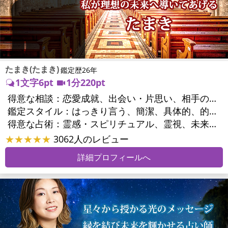
たまき(たまき)
鑑定歴26年
1文字6pt
1分220pt
得意な相談：
恋愛成就、出会い・片思い、相手の気持ち、相性、結婚、男心・女心、二人の今後、複雑な恋愛、三角関係、浮気、不倫、復活愛、復縁、離婚、同性愛・LGBT、人間関係、職場の人間関係、対人関係、仕事運、適職、天職、転職、進路、就職、人生全般、使命、経営相談、人事、開業、夢、目標、ビジネスチャンス、ビジネスパートナー、パワーハラスメント、セクシャルハラスメント、家族関係、夫婦関係、家庭問題、夫婦問題、親族問題、育児・子育て、シングルマザー、相続関係、美容、心の問題、トラウマ、ストレス、人生相談、霊的問題、ご先祖様、守護霊様、魂の本質、前世、来世、引越し・転居、方位、開運指導、健康運、金運、金銭トラブル、ご近所問題
鑑定スタイル：
はっきり言う、簡潔、具体的、的確、情報量が多い、友達のように相談できる、聞き上手、とても話しやすい、愛にあふれ温かい、深く濃厚、勇気をくれる、前向き・元気になれる、実力派
得意な占術：
霊感・スピリチュアル、霊視、未来予知、前世・来世、波動修正、タロット、オラクルカード、風水、占星術、カウンセリング
★★★★★
3062人のレビュー
詳細プロフィールへ