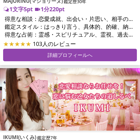
MAJORINU(マジョリーヌ)
鑑定歴30年
1文字5pt
1分220pt
得意な相談：
恋愛成就、出会い・片思い、相手の気持ち、相性、縁結び、結婚、男心・女心、二人の今後、複雑な恋愛、三角関係、略奪愛、浮気、不倫、復活愛、復縁、離婚、同性愛・LGBT、人間関係、職場の人間関係、対人関係、仕事運、適職、天職、転職、進路、就職、人生全般、使命、経営相談、人事、開業、夢、目標、ビジネスチャンス、ビジネスパートナー、パワーハラスメント、セクシャルハラスメント、家族関係、夫婦関係、家庭問題、夫婦問題、親族問題、育児・子育て、シングルマザー、ドメスティックバイオレンス、相続関係、精神問題、心の問題、うつ、トラウマ、ストレス、いじめ、人生相談、霊的問題、魂の本質、前世、ペットの気持ち、パワーストーン選択、引越し・転居、方位、健康運、金運、金銭トラブル、ご近所問題、縁切り
鑑定スタイル：
はっきり言う、具体的、的確、納得感、情報量が多い、友達のように相談できる、聞き上手、とても話しやすい、じっくり聞いてくれる、愛にあふれ温かい、深く濃厚、勇気をくれる、前向き・元気になれる、実力派
得意な占術：
霊感・スピリチュアル、霊視、過去視、未来予知、前世・来世、波動修正、オーラ、エネルギー調整、ソウルメイト、チャネリング、ペットの気持ち、タロット、オラクルカード、風水、姓名判断、九星気学、四柱推命、占星術、数秘術、カラー診断、易学、祈祷、祈願、縁結び、縁切り、ダウジング、ルーン、パワーストーン、カウンセリング、オリジナル占術、ルノルマンカード
★★★★★
103人のレビュー
詳細プロフィールへ
IKUMI(いくみ)
鑑定歴7年