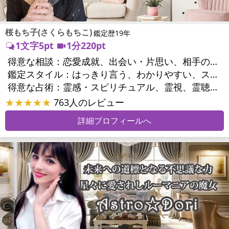
桜もち子(さくらもちこ)
鑑定歴19年
1文字5pt
1分220pt
得意な相談：
恋愛成就、出会い・片思い、相手の気持ち、相性、縁結び、結婚、二人の今後、複雑な恋愛、三角関係、略奪愛、浮気、不倫、復活愛、復縁、同性愛・LGBT、人間関係、対人関係、仕事運、転職、人生全般、経営相談、ビジネスチャンス、ビジネスパートナー、家族関係、夫婦関係、家庭問題、心の問題、うつ、いじめ、人生相談、霊的問題、ご先祖様、守護霊様、魂の本質、パワーストーン選択、開運指導、金運、縁切り
鑑定スタイル：
はっきり言う、わかりやすい、スピード鑑定、具体的、的確、納得感、聞き上手、とても話しやすい、じっくり聞いてくれる、愛にあふれ温かい、勇気をくれる、前向き・元気になれる、実力派
得意な占術：
霊感・スピリチュアル、霊視、霊聴、未来予知、前世・来世、波動修正、エネルギー調整、ソウルメイト、チャクラ、チャネリング、タロット、オラクルカード、姓名判断、九星気学、四柱推命、カラー診断、夢診断、易学、陰陽五行、祈祷、祈願、縁結び、除霊、縁切り、パワーストーン、水晶、ヒーリング
★★★★★
763人のレビュー
詳細プロフィールへ