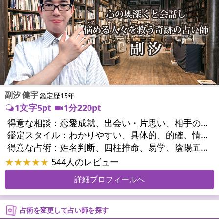
副汐 健宇
鑑定歴15年
1文字5pt
1分220pt
得意な相談：
恋愛成就、出会い・片思い、相手の気持ち、相性、結婚、二人の今後、人間関係、職場の人間関係、対人関係、仕事運、適職、天職、転職、進路、就職、人生全般、開業、夢、目標、ビジネスチャンス、ビジネスパートナー、家族関係、夫婦関係、家庭問題、夫婦問題、親族問題、精神問題、心の問題、うつ、トラウマ、ストレス、人生相談、ペットの気持ち、引越し・転居、開運指導、健康運、金運、ご近所問題
鑑定スタイル：
わかりやすい、具体的、的確、情報量が多い、聞き上手、とても話しやすい、じっくり聞いてくれる、深く濃厚、前向き・元気になれる
得意な占術：
姓名判断、四柱推命、易学、陰陽五行、手相、サイコロ
★★★★★
544人のレビュー
詳細プロフィールへ
占術を変更して占い師を探す