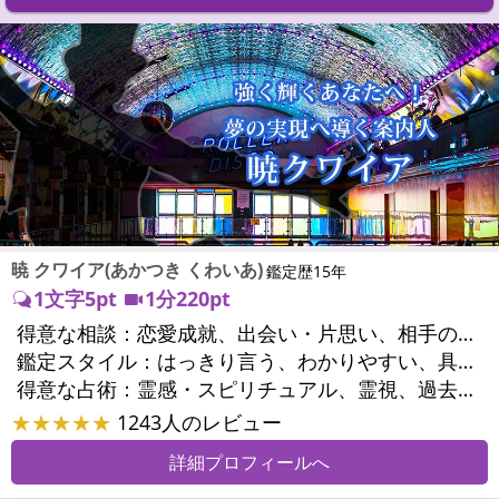
暁 クワイア(あかつき くわいあ)
鑑定歴15年
1文字5pt
1分220pt
得意な相談：
恋愛成就、出会い・片思い、相手の気持ち、相性、結婚、男心・女心、二人の今後、複雑な恋愛、三角関係、略奪愛、浮気、不倫、離婚、人間関係、職場の人間関係、対人関係、仕事運、適職、天職、転職、進路、就職、人生全般、使命、人事、開業、廃業、夢、目標、ビジネスチャンス、ビジネスパートナー、家族関係、夫婦関係、家庭問題、夫婦問題、精神問題、ストレス、人生相談、ご先祖様、守護霊様、お墓参り、魂の本質、前世、来世、ペットの気持ち、引越し・転居、方位、健康運、金運
鑑定スタイル：
はっきり言う、わかりやすい、具体的、納得感、情報量が多い、友達のように相談できる、聞き上手、とても話しやすい、じっくり聞いてくれる、愛にあふれ温かい、勇気をくれる、前向き・元気になれる、実力派
得意な占術：
霊感・スピリチュアル、霊視、過去視、前世・来世、オーラ、ソウルメイト、ペットの気持ち、タロット、オラクルカード、姓名判断、四柱推命、占星術、数秘術、カラー診断、陰陽五行、人相(顔相)、カウンセリング、オリジナル占術
★★★★★
1243人のレビュー
詳細プロフィールへ