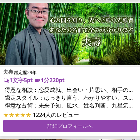
夫壽
鑑定歴29年
1文字5pt
1分220pt
得意な相談：
恋愛成就、出会い・片思い、相手の気持ち、相性、縁結び、結婚、男心・女心、二人の今後、複雑な恋愛、三角関係、略奪愛、浮気、不倫、復活愛、復縁、離婚、同性愛・LGBT、人間関係、職場の人間関係、対人関係、仕事運、適職、転職、進路、人生全般、人事、開業、廃業、目標、家族関係、夫婦関係、家庭問題、夫婦問題、親族問題、育児・子育て、シングルマザー、引越し・転居、方位、開運指導、健康運、金運
鑑定スタイル：
はっきり言う、わかりやすい、スピード鑑定、簡潔、具体的、的確、納得感、情報量が多い、友達のように相談できる、聞き上手、とても話しやすい、じっくり聞いてくれる、愛にあふれ温かい、深く濃厚、勇気をくれる、前向き・元気になれる、実力派
得意な占術：
未来予知、風水、姓名判断、九星気学、占星術、数秘術、陰陽五行、手相、カウンセリング、オリジナル占術
★★★★★
1224人のレビュー
詳細プロフィールへ