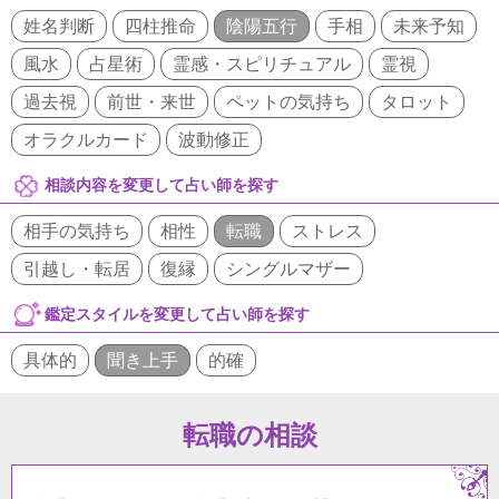
姓名判断
四柱推命
陰陽五行
手相
未来予知
風水
占星術
霊感・スピリチュアル
霊視
過去視
前世・来世
ペットの気持ち
タロット
オラクルカード
波動修正
相談内容を変更して占い師を探す
相手の気持ち
相性
転職
ストレス
引越し・転居
復縁
シングルマザー
鑑定スタイルを変更して占い師を探す
具体的
聞き上手
的確
転職の相談