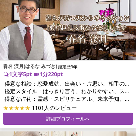
春名 渼月(はるな みづき)
鑑定歴9年
1文字5pt
1分220pt
得意な相談：
恋愛成就、出会い・片思い、相手の気持ち、相性、結婚、男心・女心、二人の今後、複雑な恋愛、三角関係、略奪愛、浮気、不倫、復活愛、復縁、離婚、同性愛・LGBT、人間関係、職場の人間関係、対人関係、仕事運、適職、天職、転職、進路、就職、人生全般、使命、経営相談、人事、開業、夢、目標、ビジネスチャンス、ビジネスパートナー、パワーハラスメント、家族関係、夫婦関係、家庭問題、夫婦問題、シングルマザー、ストレス、いじめ、人生相談、ペットの気持ち、引越し・転居、方位、開運指導、健康運、金運、金銭トラブル、ご近所問題
鑑定スタイル：
はっきり言う、わかりやすい、スピード鑑定、簡潔、具体的、的確、納得感、友達のように相談できる、聞き上手、とても話しやすい、じっくり聞いてくれる、勇気をくれる、前向き・元気になれる
得意な占術：
霊感・スピリチュアル、未来予知、チャネリング、タロット、九星気学、占星術、カラー診断、易学、陰陽五行、手相、人相(顔相)、祈願、オリジナル占術
★★★★★
1101人のレビュー
詳細プロフィールへ