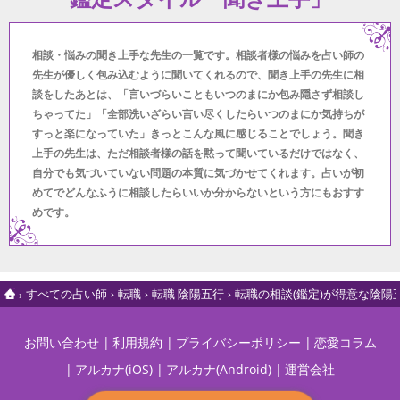
相談・悩みの聞き上手な先生の一覧です。相談者様の悩みを占い師の
先生が優しく包み込むように聞いてくれるので、聞き上手の先生に相
談をしたあとは、「言いづらいこともいつのまにか包み隠さず相談し
ちゃってた」「全部洗いざらい言い尽くしたらいつのまにか気持ちが
すっと楽になっていた」きっとこんな風に感じることでしょう。聞き
上手の先生は、ただ相談者様の話を黙って聞いているだけではなく、
自分でも気づいていない問題の本質に気づかせてくれます。占いが初
めてでどんなふうに相談したらいいか分からないという方にもおすす
めです。
すべての占い師
転職
転職 陰陽五行
転職の相談(鑑定)が得意な陰
お問い合わせ
利用規約
プライバシーポリシー
恋愛コラム
アルカナ(iOS)
アルカナ(Android)
運営会社