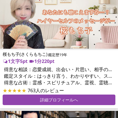
桜もち子(さくらもちこ)
鑑定歴19年
1文字5pt
1分220pt
得意な相談：
恋愛成就、出会い・片思い、相手の気持ち、相性、縁結び、結婚、二人の今後、複雑な恋愛、三角関係、略奪愛、浮気、不倫、復活愛、復縁、同性愛・LGBT、人間関係、対人関係、仕事運、転職、人生全般、経営相談、ビジネスチャンス、ビジネスパートナー、家族関係、夫婦関係、家庭問題、心の問題、うつ、いじめ、人生相談、霊的問題、ご先祖様、守護霊様、魂の本質、パワーストーン選択、開運指導、金運、縁切り
鑑定スタイル：
はっきり言う、わかりやすい、スピード鑑定、具体的、的確、納得感、聞き上手、とても話しやすい、じっくり聞いてくれる、愛にあふれ温かい、勇気をくれる、前向き・元気になれる、実力派
得意な占術：
霊感・スピリチュアル、霊視、霊聴、未来予知、前世・来世、波動修正、エネルギー調整、ソウルメイト、チャクラ、チャネリング、タロット、オラクルカード、姓名判断、九星気学、四柱推命、カラー診断、夢診断、易学、陰陽五行、祈祷、祈願、縁結び、除霊、縁切り、パワーストーン、水晶、ヒーリング
★★★★★
763人のレビュー
詳細プロフィールへ