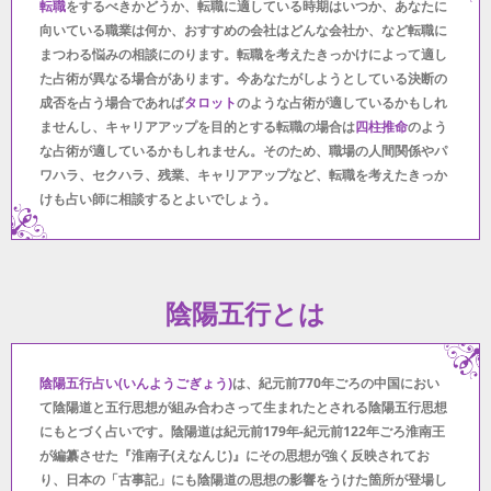
転職
をするべきかどうか、転職に適している時期はいつか、あなたに
向いている職業は何か、おすすめの会社はどんな会社か、など転職に
まつわる悩みの相談にのります。転職を考えたきっかけによって適し
た占術が異なる場合があります。今あなたがしようとしている決断の
成否を占う場合であれば
タロット
のような占術が適しているかもしれ
ませんし、キャリアアップを目的とする転職の場合は
四柱推命
のよう
な占術が適しているかもしれません。そのため、職場の人間関係やパ
ワハラ、セクハラ、残業、キャリアアップなど、転職を考えたきっか
けも占い師に相談するとよいでしょう。
陰陽五行とは
陰陽五行占い(いんようごぎょう)
は、紀元前770年ごろの中国におい
て陰陽道と五行思想が組み合わさって生まれたとされる陰陽五行思想
にもとづく占いです。陰陽道は紀元前179年-紀元前122年ごろ淮南王
が編纂させた『淮南子(えなんじ)』にその思想が強く反映されてお
り、日本の「古事記」にも陰陽道の思想の影響をうけた箇所が登場し