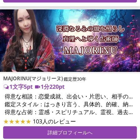
MAJORINU(マジョリーヌ)
鑑定歴30年
1文字5pt
1分220pt
得意な相談：
恋愛成就、出会い・片思い、相手の気持ち、相性、縁結び、結婚、男心・女心、二人の今後、複雑な恋愛、三角関係、略奪愛、浮気、不倫、復活愛、復縁、離婚、同性愛・LGBT、人間関係、職場の人間関係、対人関係、仕事運、適職、天職、転職、進路、就職、人生全般、使命、経営相談、人事、開業、夢、目標、ビジネスチャンス、ビジネスパートナー、パワーハラスメント、セクシャルハラスメント、家族関係、夫婦関係、家庭問題、夫婦問題、親族問題、育児・子育て、シングルマザー、ドメスティックバイオレンス、相続関係、精神問題、心の問題、うつ、トラウマ、ストレス、いじめ、人生相談、霊的問題、魂の本質、前世、ペットの気持ち、パワーストーン選択、引越し・転居、方位、健康運、金運、金銭トラブル、ご近所問題、縁切り
鑑定スタイル：
はっきり言う、具体的、的確、納得感、情報量が多い、友達のように相談できる、聞き上手、とても話しやすい、じっくり聞いてくれる、愛にあふれ温かい、深く濃厚、勇気をくれる、前向き・元気になれる、実力派
得意な占術：
霊感・スピリチュアル、霊視、過去視、未来予知、前世・来世、波動修正、オーラ、エネルギー調整、ソウルメイト、チャネリング、ペットの気持ち、タロット、オラクルカード、風水、姓名判断、九星気学、四柱推命、占星術、数秘術、カラー診断、易学、祈祷、祈願、縁結び、縁切り、ダウジング、ルーン、パワーストーン、カウンセリング、オリジナル占術、ルノルマンカード
★★★★★
103人のレビュー
詳細プロフィールへ