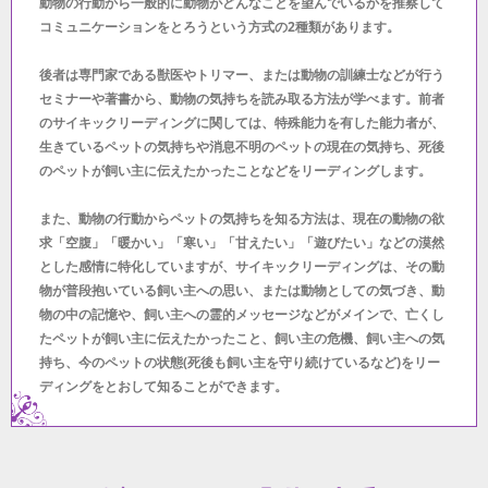
動物の行動から一般的に動物がどんなことを望んでいるかを推察して
コミュニケーションをとろうという方式の2種類があります。
後者は専門家である獣医やトリマー、または動物の訓練士などが行う
セミナーや著書から、動物の気持ちを読み取る方法が学べます。前者
のサイキックリーディングに関しては、特殊能力を有した能力者が、
生きているペットの気持ちや消息不明のペットの現在の気持ち、死後
のペットが飼い主に伝えたかったことなどをリーディングします。
また、動物の行動からペットの気持ちを知る方法は、現在の動物の欲
求「空腹」「暖かい」「寒い」「甘えたい」「遊びたい」などの漠然
とした感情に特化していますが、サイキックリーディングは、その動
物が普段抱いている飼い主への思い、または動物としての気づき、動
物の中の記憶や、飼い主への霊的メッセージなどがメインで、亡くし
たペットが飼い主に伝えたかったこと、飼い主の危機、飼い主への気
持ち、今のペットの状態(死後も飼い主を守り続けているなど)をリー
ディングをとおして知ることができます。