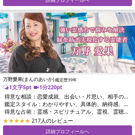
万野愛果(まんのあいか)
鑑定歴39年
1文字5pt
1分220pt
得意な相談：
恋愛成就、出会い・片思い、相手の気持ち、相性、縁結び、結婚、男心・女心、二人の今後、複雑な恋愛、三角関係、略奪愛、浮気、不倫、復活愛、復縁、離婚、同性愛・LGBT、人間関係、職場の人間関係、対人関係、仕事運、適職、天職、転職、進路、就職、人生全般、使命、経営相談、人事、開業、廃業、夢、目標、ビジネスチャンス、ビジネスパートナー、パワーハラスメント、セクシャルハラスメント、家族関係、夫婦関係、家庭問題、夫婦問題、親族問題、育児・子育て、シングルマザー、ドメスティックバイオレンス、相続関係、美容、精神問題、心の問題、うつ、ストレス、いじめ、人生相談、霊的問題、ご先祖様、守護霊様、お墓参り、魂の本質、前世、来世、夢診断、ペットの気持ち、ペット交信、ペットへのヒーリング、パワーストーン選択、引越し・転居、方位、開運指導、健康運、金銭トラブル、ご近所問題、縁切り
鑑定スタイル：
わかりやすい、具体的、納得感、友達のように相談できる、聞き上手、とても話しやすい、じっくり聞いてくれる、愛にあふれ温かい、勇気をくれる、前向き・元気になれる、実力派
得意な占術：
霊感・スピリチュアル、霊視、霊聴、未来予知、前世・来世、守護霊対話、波動修正、オーラ、エネルギー調整、ソウルメイト、チャネリング、ペットの気持ち、タロット、オラクルカード、風水、姓名判断、九星気学、四柱推命、数秘術、カラー診断、夢診断、易学、手相、人相(顔相)、祈祷、祈願、縁結び、除霊、縁切り、パワーストーン、水晶、サイコロ、ヒーリング、レイキ、カウンセリング、オリジナル占術
★★★★★
217人のレビュー
詳細プロフィールへ