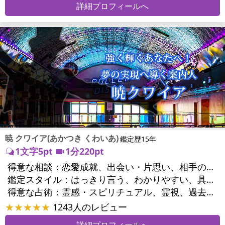
詳細プロフィールへ
暁 クワイア(あかつき くわいあ)
鑑定歴15年
1文字5pt
1分220pt
得意な相談：
恋愛成就、出会い・片思い、相手の気持ち、相性、結婚、男心・女心、二人の今後、複雑な恋愛、三角関係、略奪愛、浮気、不倫、離婚、人間関係、職場の人間関係、対人関係、仕事運、適職、天職、転職、進路、就職、人生全般、使命、人事、開業、廃業、夢、目標、ビジネスチャンス、ビジネスパートナー、家族関係、夫婦関係、家庭問題、夫婦問題、精神問題、ストレス、人生相談、ご先祖様、守護霊様、お墓参り、魂の本質、前世、来世、ペットの気持ち、引越し・転居、方位、健康運、金運
鑑定スタイル：
はっきり言う、わかりやすい、具体的、納得感、情報量が多い、友達のように相談できる、聞き上手、とても話しやすい、じっくり聞いてくれる、愛にあふれ温かい、勇気をくれる、前向き・元気になれる、実力派
得意な占術：
霊感・スピリチュアル、霊視、過去視、前世・来世、オーラ、ソウルメイト、ペットの気持ち、タロット、オラクルカード、姓名判断、四柱推命、占星術、数秘術、カラー診断、陰陽五行、人相(顔相)、カウンセリング、オリジナル占術
★★★★★
1243人のレビュー
詳細プロフィールへ