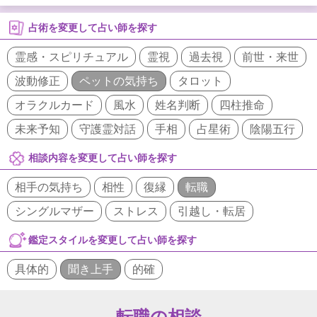
占術を変更して占い師を探す
霊感・スピリチュアル
霊視
過去視
前世・来世
波動修正
ペットの気持ち
タロット
オラクルカード
風水
姓名判断
四柱推命
未来予知
守護霊対話
手相
占星術
陰陽五行
相談内容を変更して占い師を探す
相手の気持ち
相性
復縁
転職
シングルマザー
ストレス
引越し・転居
鑑定スタイルを変更して占い師を探す
具体的
聞き上手
的確
転職の相談