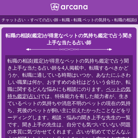
チャット占い
すべての占い師
転職
転職 ペットの気持ち
転職の相談(
転職の相談(鑑定)が得意なペットの気持ち鑑定で占う聞き
上手な当たる占い師
転職の相談(鑑定)が得意なペットの気持ち鑑定で占う聞
き上手な当たる占い師を4人掲載中。転職するべきかど
うか、転職に適している時期はいつか、あなたにふさわ
しい職業は何か、おすすめの会社はどういう会社か、転
職に関するどんな悩みにも相談にのります。
ペットの気
持ち鑑定(占い)
では、特殊能力を有した能力者が、生き
ているペットの気持ちや消息不明のペットの現在の気持
ち、死後のペットが飼い主に伝えたかったことなどをリ
ーディングします。相談・悩みの聞き上手な先生の一覧
です。聞き上手の先生は、自分でも気づいていない問題
の本質に気づかせてくれます。占いが初めてでどんなふ