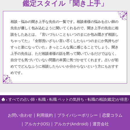
鑑定スタイル「聞き上手」
相談・悩みの聞き上手な先生の一覧です。相談者様の悩みを占い師の
先生が優しく包み込むように聞いてくれるので、聞き上手の先生に相
談をしたあとは、「言いづらいこともいつのまにか包み隠さず相談し
ちゃってた」「全部洗いざらい言い尽くしたらいつのまにか気持ちが
すっと楽になっていた」きっとこんな風に感じることでしょう。聞き
上手の先生は、ただ相談者様の話を黙って聞いているだけではなく、
自分でも気づいていない問題の本質に気づかせてくれます。占いが初
めてでどんなふうに相談したらいいか分からないという方にもおすす
めです。
すべての占い師
転職
転職 ペットの気持ち
転職の相談(鑑定)が得
お問い合わせ
利用規約
プライバシーポリシー
恋愛コラム
アルカナ(iOS)
アルカナ(Android)
運営会社