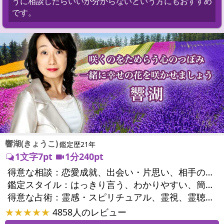
うに相談したらいいか分からないという方にもおすすめ
です。
響湖(きょうこ)
鑑定歴21年
1文字7pt
1分240pt
得意な相談：
恋愛成就、出会い・片思い、相手の気持ち、相性、結婚、男心・女心、二人の今後、複雑な恋愛、三角関係、不倫、復縁、離婚、同性愛・LGBT、人間関係、職場の人間関係、対人関係、仕事運、適職、転職、進路、就職、人生全般、使命、経営相談、人事、開業、夢、目標、ビジネスチャンス、パワーハラスメント、セクシャルハラスメント、家族関係、夫婦関係、家庭問題、夫婦問題、親族問題、育児・子育て、シングルマザー、ドメスティックバイオレンス、相続関係、美容、精神問題、心の問題、うつ、トラウマ、ストレス、いじめ、人生相談、霊的問題、守護霊様、前世、夢診断、ペットの気持ち、ペットへのヒーリング、パワーストーン選択、引越し・転居、方位、開運指導、健康運、金運、ご近所問題、縁切り
鑑定スタイル：
はっきり言う、わかりやすい、簡潔、的確、納得感、情報量が多い、友達のように相談できる、聞き上手、じっくり聞いてくれる、深く濃厚、実力派
得意な占術：
霊感・スピリチュアル、霊視、霊聴、透視、過去視、前世・来世、波動修正、オーラ、エネルギー調整、チャクラ、ペットの気持ち、タロット、オラクルカード、算命学、風水、姓名判断、九星気学、四柱推命、数秘術、夢診断、人相(顔相)、ダウジング、ルーン、パワーストーン、水晶、ヒーリング、レイキ、カウンセリング、オリジナル占術
★★★★★
4858人のレビュー