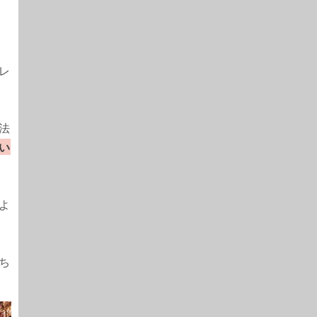
レ
法
い
よ
ち