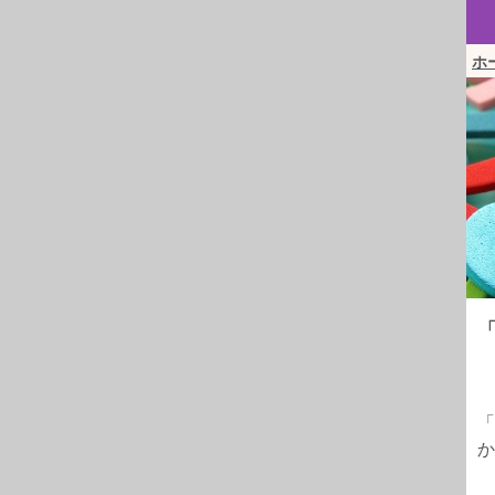
ホ
「
か