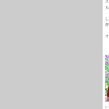
ス
も
し
存
そ