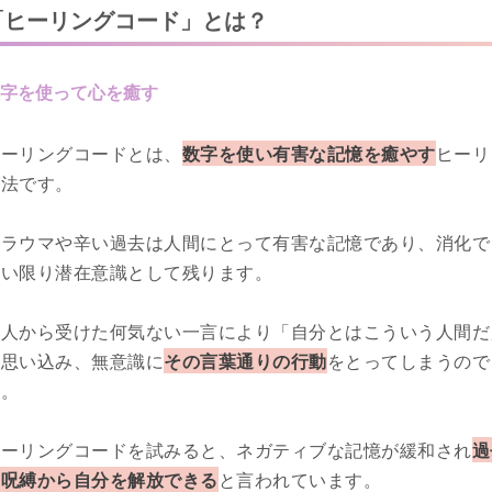
「ヒーリングコード」とは？
字を使って心を癒す
ヒーリングコードとは、
数字を使い有害な記憶を癒やす
ヒーリ
グ法です。
トラウマや辛い過去は人間にとって有害な記憶であり、消化で
ない限り潜在意識として残ります。
他人から受けた何気ない一言により「自分とはこういう人間だ
と思い込み、無意識に
その言葉通りの行動
をとってしまうので
す。
ヒーリングコードを試みると、ネガティブな記憶が緩和され
過
の呪縛から自分を解放できる
と言われています。