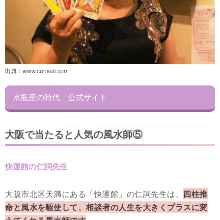
出典：
www.curisuti.com
水瓶座の時代 公式サイト
大阪で当たると人気の風水師⑤
快運館の仁詞先生
大阪市北区天満にある「快運館」の仁詞先生は、
四柱推
命と風水を駆使して、相談者の人生を大きくプラスに変