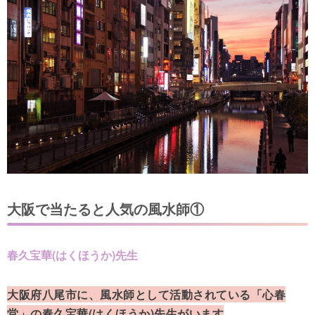
大阪で当たると人気の風水師①
春久宝華(はくほうか)先生
大阪府八尾市に、風水師として活動されている「心春
堂」の春久宝華(はくほうか)先生がいます
。