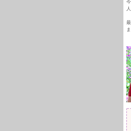
今
人
最
ま