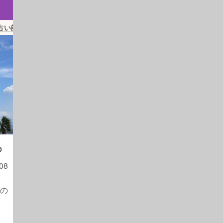
占い師まとめ
め
08
の