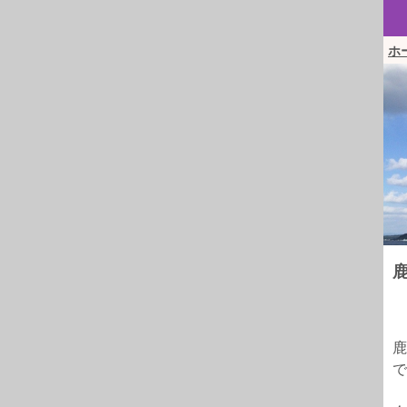
ホ
鹿
で