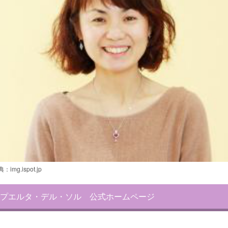
典：
img.ispot.jp
プエルタ・デル・ソル 公式ホームページ