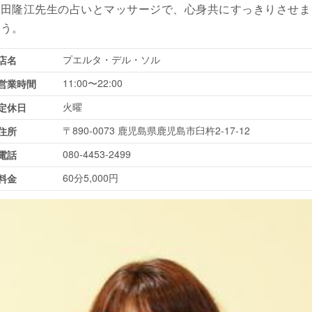
浜田隆江先生の占いとマッサージで、心身共にすっきりさせま
ょう。
プエルタ・デル・ソル
店名
11:00〜22:00
営業時間
火曜
定休日
〒890-0073 鹿児島県鹿児島市臼杵2-17-12
住所
080-4453-2499
電話
60分5,000円
料金