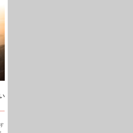
い
す
し