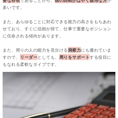
要な存在
であることから、
頭の回転がはやく器用な方
が
多いです。
また、あらゆることに対応できる能力の高さをもちあわ
せており、すぐに信頼が得て、仕事で重要なポジション
に任命される傾向があります。
また、周りの人の能力を見分ける
洞察力
にも優れていま
すので、
リーダー
としても、
周りをサポート
する役目に
もなれる柔軟なタイプです。