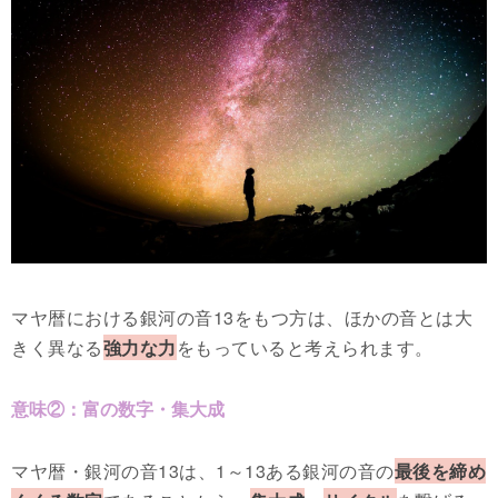
マヤ暦における銀河の音13をもつ方は、ほかの音とは大
きく異なる
強力な力
をもっていると考えられます。
意味②：富の数字・集大成
マヤ暦・銀河の音13は、1～13ある銀河の音の
最後を締め