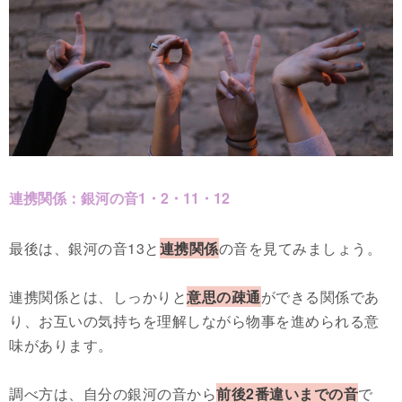
連携関係：銀河の音1・2・11・12
最後は、銀河の音13と
連携関係
の音を見てみましょう。
連携関係とは、しっかりと
意思の疎通
ができる関係であ
り、お互いの気持ちを理解しながら物事を進められる意
味があります。
調べ方は、自分の銀河の音から
前後2番違いまでの音
で