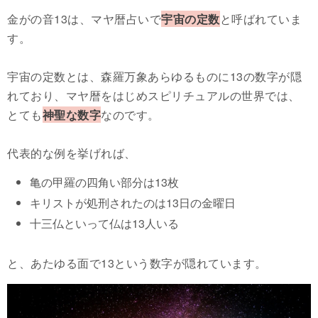
金がの音13は、マヤ暦占いで
宇宙の定数
と呼ばれていま
す。
宇宙の定数とは、森羅万象あらゆるものに13の数字が隠
れており、マヤ暦をはじめスピリチュアルの世界では、
とても
神聖な数字
なのです。
代表的な例を挙げれば、
亀の甲羅の四角い部分は13枚
キリストが処刑されたのは13日の金曜日
十三仏といって仏は13人いる
と、あたゆる面で13という数字が隠れています。