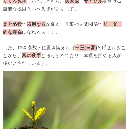
くくる数字
であることから、
集大成
・
サイクル
を繋げる
重要な役目という意味があります。
まとめ役
で
器用な方
が多く、仕事や人間関係で
リーダー
的な存在
になれる人です。
また、13を漢数字に置き換えれば
十三(＝富)
と呼ばれるこ
とから、
富の数字
と考えられており、幸運を掴める人が
多いとされています。