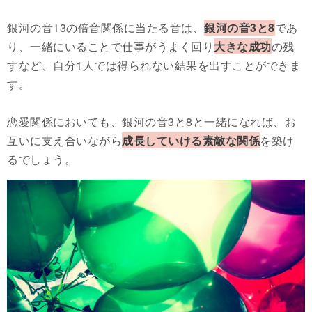
銀河の音13の倍音関係に当たる音は、
銀河の音3と8
であ
り、一緒にいることで仕事がうまく回り
大きな成功
の残
すなど、自分1人では得られない結果を出すことができま
す。
恋愛関係においても、銀河の音3と8と一緒になれば、お
互いに支え合いながら
成長していける素敵な関係
を築け
るでしょう。