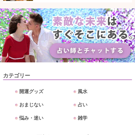
カテゴリー
開運グッズ
風水
おまじない
占い
悩み・迷い
雑学