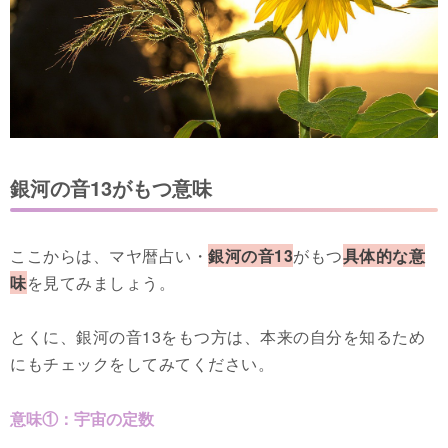
銀河の音13がもつ意味
ここからは、マヤ暦占い・
銀河の音13
がもつ
具体的な意
味
を見てみましょう。
とくに、銀河の音13をもつ方は、本来の自分を知るため
にもチェックをしてみてください。
意味①：宇宙の定数