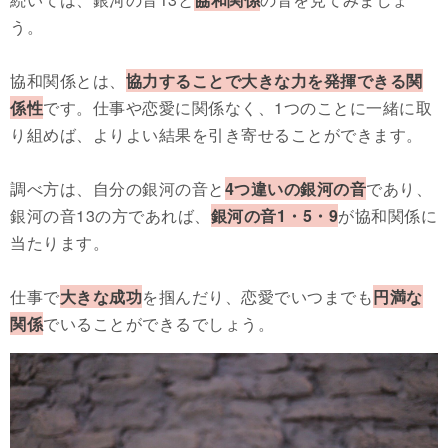
う。
協和関係とは、
協力することで大きな力を発揮できる関
係性
です。仕事や恋愛に関係なく、1つのことに一緒に取
り組めば、よりよい結果を引き寄せることができます。
調べ方は、自分の銀河の音と
4つ違いの銀河の音
であり、
銀河の音13の方であれば、
銀河の音1・5・9
が協和関係に
当たります。
仕事で
大きな成功
を掴んだり、恋愛でいつまでも
円満な
関係
でいることができるでしょう。