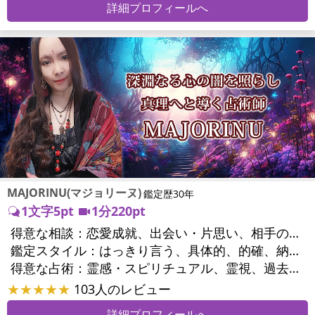
詳細プロフィールへ
MAJORINU(マジョリーヌ)
鑑定歴30年
1文字5pt
1分220pt
得意な相談：
恋愛成就、出会い・片思い、相手の気持ち、相性、縁結び、結婚、男心・女心、二人の今後、複雑な恋愛、三角関係、略奪愛、浮気、不倫、復活愛、復縁、離婚、同性愛・LGBT、人間関係、職場の人間関係、対人関係、仕事運、適職、天職、転職、進路、就職、人生全般、使命、経営相談、人事、開業、夢、目標、ビジネスチャンス、ビジネスパートナー、パワーハラスメント、セクシャルハラスメント、家族関係、夫婦関係、家庭問題、夫婦問題、親族問題、育児・子育て、シングルマザー、ドメスティックバイオレンス、相続関係、精神問題、心の問題、うつ、トラウマ、ストレス、いじめ、人生相談、霊的問題、魂の本質、前世、ペットの気持ち、パワーストーン選択、引越し・転居、方位、健康運、金運、金銭トラブル、ご近所問題、縁切り
鑑定スタイル：
はっきり言う、具体的、的確、納得感、情報量が多い、友達のように相談できる、聞き上手、とても話しやすい、じっくり聞いてくれる、愛にあふれ温かい、深く濃厚、勇気をくれる、前向き・元気になれる、実力派
得意な占術：
霊感・スピリチュアル、霊視、過去視、未来予知、前世・来世、波動修正、オーラ、エネルギー調整、ソウルメイト、チャネリング、ペットの気持ち、タロット、オラクルカード、風水、姓名判断、九星気学、四柱推命、占星術、数秘術、カラー診断、易学、祈祷、祈願、縁結び、縁切り、ダウジング、ルーン、パワーストーン、カウンセリング、オリジナル占術、ルノルマンカード
★★★★★
103人のレビュー
詳細プロフィールへ