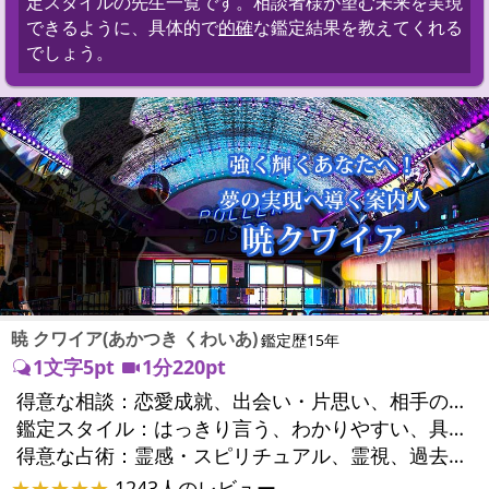
定スタイルの先生一覧です。相談者様が望む未来を実現
できるように、具体的で
的確
な鑑定結果を教えてくれる
でしょう。
暁 クワイア(あかつき くわいあ)
鑑定歴15年
1文字5pt
1分220pt
得意な相談：
恋愛成就、出会い・片思い、相手の気持ち、相性、結婚、男心・女心、二人の今後、複雑な恋愛、三角関係、略奪愛、浮気、不倫、離婚、人間関係、職場の人間関係、対人関係、仕事運、適職、天職、転職、進路、就職、人生全般、使命、人事、開業、廃業、夢、目標、ビジネスチャンス、ビジネスパートナー、家族関係、夫婦関係、家庭問題、夫婦問題、精神問題、ストレス、人生相談、ご先祖様、守護霊様、お墓参り、魂の本質、前世、来世、ペットの気持ち、引越し・転居、方位、健康運、金運
鑑定スタイル：
はっきり言う、わかりやすい、具体的、納得感、情報量が多い、友達のように相談できる、聞き上手、とても話しやすい、じっくり聞いてくれる、愛にあふれ温かい、勇気をくれる、前向き・元気になれる、実力派
得意な占術：
霊感・スピリチュアル、霊視、過去視、前世・来世、オーラ、ソウルメイト、ペットの気持ち、タロット、オラクルカード、姓名判断、四柱推命、占星術、数秘術、カラー診断、陰陽五行、人相(顔相)、カウンセリング、オリジナル占術
★★★★★
1243人のレビュー