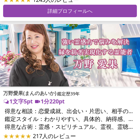
詳細プロフィールへ
万野愛果(まんのあいか)
鑑定歴39年
1文字5pt
1分220pt
得意な相談：
恋愛成就、出会い・片思い、相手の気持ち、相性、縁結び、結婚、男心・女心、二人の今後、複雑な恋愛、三角関係、略奪愛、浮気、不倫、復活愛、復縁、離婚、同性愛・LGBT、人間関係、職場の人間関係、対人関係、仕事運、適職、天職、転職、進路、就職、人生全般、使命、経営相談、人事、開業、廃業、夢、目標、ビジネスチャンス、ビジネスパートナー、パワーハラスメント、セクシャルハラスメント、家族関係、夫婦関係、家庭問題、夫婦問題、親族問題、育児・子育て、シングルマザー、ドメスティックバイオレンス、相続関係、美容、精神問題、心の問題、うつ、ストレス、いじめ、人生相談、霊的問題、ご先祖様、守護霊様、お墓参り、魂の本質、前世、来世、夢診断、ペットの気持ち、ペット交信、ペットへのヒーリング、パワーストーン選択、引越し・転居、方位、開運指導、健康運、金銭トラブル、ご近所問題、縁切り
鑑定スタイル：
わかりやすい、具体的、納得感、友達のように相談できる、聞き上手、とても話しやすい、じっくり聞いてくれる、愛にあふれ温かい、勇気をくれる、前向き・元気になれる、実力派
得意な占術：
霊感・スピリチュアル、霊視、霊聴、未来予知、前世・来世、守護霊対話、波動修正、オーラ、エネルギー調整、ソウルメイト、チャネリング、ペットの気持ち、タロット、オラクルカード、風水、姓名判断、九星気学、四柱推命、数秘術、カラー診断、夢診断、易学、手相、人相(顔相)、祈祷、祈願、縁結び、除霊、縁切り、パワーストーン、水晶、サイコロ、ヒーリング、レイキ、カウンセリング、オリジナル占術
★★★★★
217人のレビュー