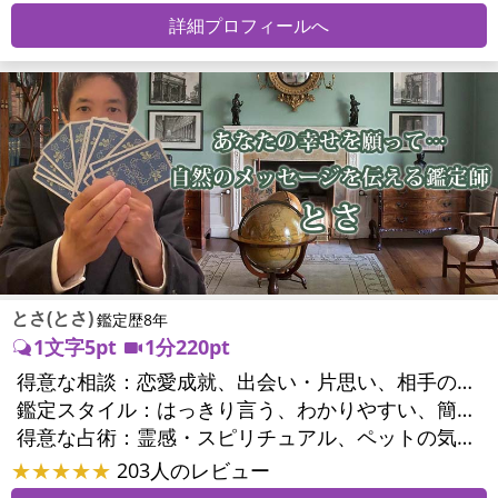
詳細プロフィールへ
とさ(とさ)
鑑定歴8年
1文字5pt
1分220pt
得意な相談：
恋愛成就、出会い・片思い、相手の気持ち、相性、縁結び、結婚、男心・女心、二人の今後、複雑な恋愛、三角関係、略奪愛、浮気、不倫、復活愛、復縁、離婚、同性愛・LGBT、人間関係、職場の人間関係、対人関係、仕事運、天職、転職、進路、就職、人生全般、経営相談、人事、夢、目標、ビジネスチャンス、ビジネスパートナー、パワーハラスメント、セクシャルハラスメント、家族関係、夫婦関係、家庭問題、夫婦問題、親族問題、育児・子育て、相続関係、美容、精神問題、心の問題、うつ、トラウマ、ストレス、いじめ、人生相談、ペットの気持ち、引越し・転居、開運指導、健康運、ご近所問題、縁切り
鑑定スタイル：
はっきり言う、わかりやすい、簡潔、具体的、的確、納得感、友達のように相談できる、とても話しやすい、じっくり聞いてくれる、愛にあふれ温かい、勇気をくれる、前向き・元気になれる、実力派
得意な占術：
霊感・スピリチュアル、ペットの気持ち、タロット、占星術、数秘術、易学、祈願、縁結び、縁切り、カウンセリング、オリジナル占術
★★★★★
203人のレビュー