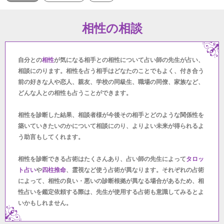
相性の相談
自分との
相性
が気になる相手との相性について占い師の先生が占い、
相談にのります。相性を占う相手はどなたのことでもよく、付き合う
前の好きな人や恋人、親友、学校の同級生、職場の同僚、家族など、
どんな人との相性も占うことができます。
相性を診断した結果、相談者様が今後その相手とどのような関係性を
築いていきたいのかについて相談にのり、よりよい未来が得られるよ
う助言もしてくれます。
相性を診断できる占術はたくさんあり、占い師の先生によって
タロッ
ト占い
や
四柱推命
、霊視など使う占術が異なります。それぞれの占術
によって、相性の良い・悪いの診断根拠が異なる場合があるため、相
性占いを鑑定依頼する際は、先生が使用する占術も意識してみるとよ
いかもしれません。