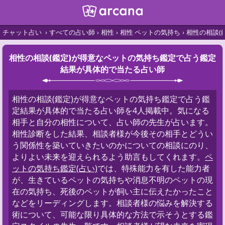
チャット占い
すべての占い師
相性
相性 ペットの気持ち
相性の相談(
相性の相談(鑑定)が得意なペットの気持ち鑑定で占う鑑定
結果が具体的で当たる占い師
相性の相談(鑑定)が得意なペットの気持ち鑑定で占う鑑
定結果が具体的で当たる占い師を4人掲載中。気になる
相手と自分の相性について、占い師の先生が占います。
相性診断をした結果、相談者様が今後その相手とどうい
う関係性を築いていきたいのかについての相談にのり、
よりよい未来を迎えられるよう助言もしてくれます。
ペ
ットの気持ち鑑定(占い)
では、特殊能力を有した能力者
が、生きているペットの気持ちや消息不明のペットの現
在の気持ち、死後のペットが飼い主に伝えたかったこと
などをリーディングします。相談者様の悩みを解決する
術について、可能な限り具体的な方法で示そうとする鑑