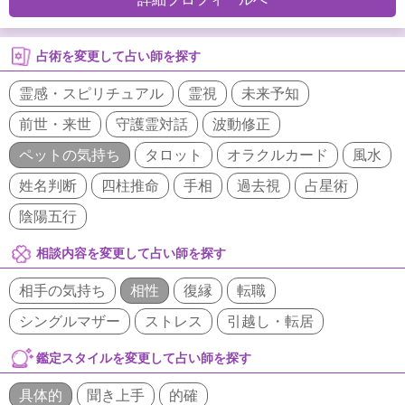
占術を変更して占い師を探す
霊感・スピリチュアル
霊視
未来予知
前世・来世
守護霊対話
波動修正
ペットの気持ち
タロット
オラクルカード
風水
姓名判断
四柱推命
手相
過去視
占星術
陰陽五行
相談内容を変更して占い師を探す
相手の気持ち
相性
復縁
転職
シングルマザー
ストレス
引越し・転居
鑑定スタイルを変更して占い師を探す
具体的
聞き上手
的確