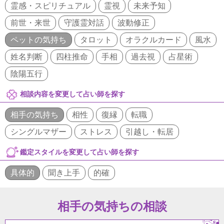
霊感・スピリチュアル
霊視
未来予知
前世・来世
守護霊対話
波動修正
ペットの気持ち
タロット
オラクルカード
風水
姓名判断
四柱推命
手相
過去視
占星術
陰陽五行
相談内容を変更して占い師を探す
相手の気持ち
相性
復縁
転職
シングルマザー
ストレス
引越し・転居
鑑定スタイルを変更して占い師を探す
具体的
聞き上手
的確
相手の気持ちの相談