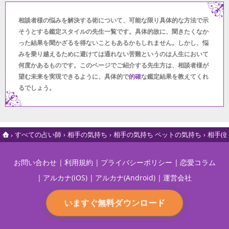
相談者様の悩みを解決する術について、可能な限り具体的な方法で示
そうとする鑑定スタイルの先生一覧です。具体的故に、聞きたくなか
った結果を聞かざるを得ないこともあるかもしれません。しかし、悩
みを乗り越えるために避けては通れない苦難というのは人生において
何度かあるものです。このページでご紹介する先生方は、相談者様が
望む未来を実現できるように、具体的で
的確
な鑑定結果を教えてくれ
るでしょう。
すべての占い師
相手の気持ち
相手の気持ち ペットの気持ち
相手(
お問い合わせ
利用規約
プライバシーポリシー
恋愛コラム
アルカナ(iOS)
アルカナ(Android)
運営会社
いますぐ無料ダウンロード