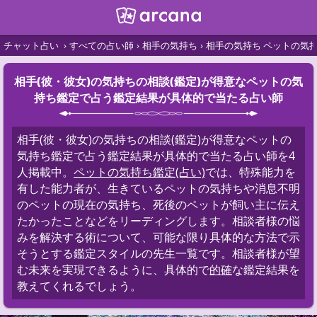
チャット占い
すべての占い師
相手の気持ち
相手の気持ち ペットの気
相手(彼・彼女)の気持ちの相談(鑑定)が得意なペットの気
持ち鑑定で占う鑑定結果が具体的で当たる占い師
相手(彼・彼女)の気持ちの相談(鑑定)が得意なペットの
気持ち鑑定で占う鑑定結果が具体的で当たる占い師を4
人掲載中。
ペットの気持ち鑑定(占い)
では、特殊能力を
有した能力者が、生きているペットの気持ちや消息不明
のペットの現在の気持ち、死後のペットが飼い主に伝え
たかったことなどをリーディングします。相談者様の悩
みを解決する術について、可能な限り具体的な方法で示
そうとする鑑定スタイルの先生一覧です。相談者様が望
む未来を実現できるように、具体的で
的確
な鑑定結果を
教えてくれるでしょう。