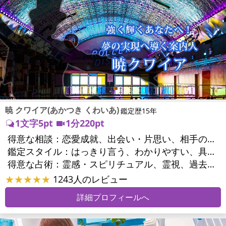
暁 クワイア(あかつき くわいあ)
鑑定歴15年
1文字5pt
1分220pt
得意な相談：
恋愛成就、出会い・片思い、相手の気持ち、相性、結婚、男心・女心、二人の今後、複雑な恋愛、三角関係、略奪愛、浮気、不倫、離婚、人間関係、職場の人間関係、対人関係、仕事運、適職、天職、転職、進路、就職、人生全般、使命、人事、開業、廃業、夢、目標、ビジネスチャンス、ビジネスパートナー、家族関係、夫婦関係、家庭問題、夫婦問題、精神問題、ストレス、人生相談、ご先祖様、守護霊様、お墓参り、魂の本質、前世、来世、ペットの気持ち、引越し・転居、方位、健康運、金運
鑑定スタイル：
はっきり言う、わかりやすい、具体的、納得感、情報量が多い、友達のように相談できる、聞き上手、とても話しやすい、じっくり聞いてくれる、愛にあふれ温かい、勇気をくれる、前向き・元気になれる、実力派
得意な占術：
霊感・スピリチュアル、霊視、過去視、前世・来世、オーラ、ソウルメイト、ペットの気持ち、タロット、オラクルカード、姓名判断、四柱推命、占星術、数秘術、カラー診断、陰陽五行、人相(顔相)、カウンセリング、オリジナル占術
★★★★★
1243人のレビュー
詳細プロフィールへ