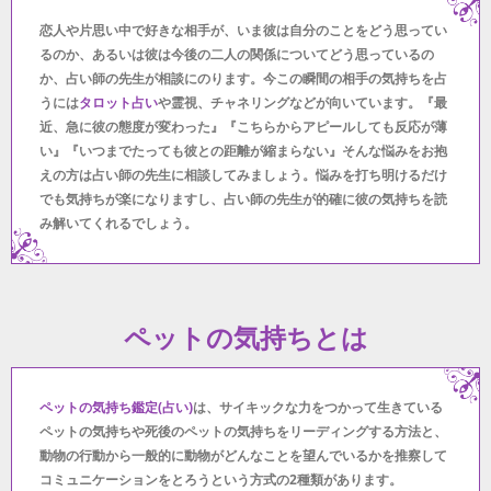
恋人や片思い中で好きな相手が、いま彼は自分のことをどう思ってい
るのか、あるいは彼は今後の二人の関係についてどう思っているの
か、占い師の先生が相談にのります。今この瞬間の相手の気持ちを占
うには
タロット占い
や霊視、チャネリングなどが向いています。『最
近、急に彼の態度が変わった』『こちらからアピールしても反応が薄
い』『いつまでたっても彼との距離が縮まらない』そんな悩みをお抱
えの方は占い師の先生に相談してみましょう。悩みを打ち明けるだけ
でも気持ちが楽になりますし、占い師の先生が的確に彼の気持ちを読
み解いてくれるでしょう。
ペットの気持ちとは
ペットの気持ち鑑定(占い)
は、サイキックな力をつかって生きている
ペットの気持ちや死後のペットの気持ちをリーディングする方法と、
動物の行動から一般的に動物がどんなことを望んでいるかを推察して
コミュニケーションをとろうという方式の2種類があります。