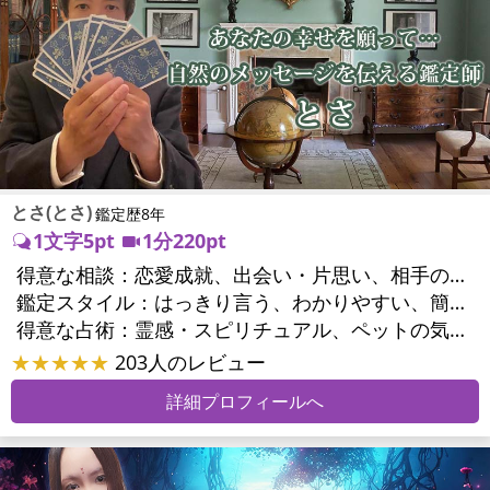
とさ(とさ)
鑑定歴8年
1文字5pt
1分220pt
得意な相談：
恋愛成就、出会い・片思い、相手の気持ち、相性、縁結び、結婚、男心・女心、二人の今後、複雑な恋愛、三角関係、略奪愛、浮気、不倫、復活愛、復縁、離婚、同性愛・LGBT、人間関係、職場の人間関係、対人関係、仕事運、天職、転職、進路、就職、人生全般、経営相談、人事、夢、目標、ビジネスチャンス、ビジネスパートナー、パワーハラスメント、セクシャルハラスメント、家族関係、夫婦関係、家庭問題、夫婦問題、親族問題、育児・子育て、相続関係、美容、精神問題、心の問題、うつ、トラウマ、ストレス、いじめ、人生相談、ペットの気持ち、引越し・転居、開運指導、健康運、ご近所問題、縁切り
鑑定スタイル：
はっきり言う、わかりやすい、簡潔、具体的、的確、納得感、友達のように相談できる、とても話しやすい、じっくり聞いてくれる、愛にあふれ温かい、勇気をくれる、前向き・元気になれる、実力派
得意な占術：
霊感・スピリチュアル、ペットの気持ち、タロット、占星術、数秘術、易学、祈願、縁結び、縁切り、カウンセリング、オリジナル占術
★★★★★
203人のレビュー
詳細プロフィールへ