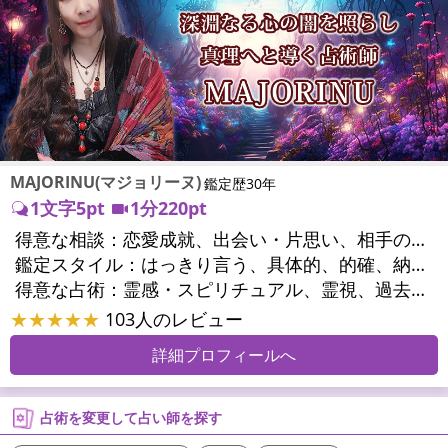
MAJORINU(マジョリーヌ)
鑑定歴30年
1文字5pt
1分220pt
得意な相談：
恋愛成就、出会い・片思い、相手の気持ち、相性、縁結び、結婚、男心・女心、二人の今後、複雑な恋愛、三角関係、略奪愛、浮気、不倫、復活愛、復縁、離婚、同性愛・LGBT、人間関係、職場の人間関係、対人関係、仕事運、適職、天職、転職、進路、就職、人生全般、使命、経営相談、人事、開業、夢、目標、ビジネスチャンス、ビジネスパートナー、パワーハラスメント、セクシャルハラスメント、家族関係、夫婦関係、家庭問題、夫婦問題、親族問題、育児・子育て、シングルマザー、ドメスティックバイオレンス、相続関係、精神問題、心の問題、うつ、トラウマ、ストレス、いじめ、人生相談、霊的問題、魂の本質、前世、ペットの気持ち、パワーストーン選択、引越し・転居、方位、健康運、金運、金銭トラブル、ご近所問題、縁切り
鑑定スタイル：
はっきり言う、具体的、的確、納得感、情報量が多い、友達のように相談できる、聞き上手、とても話しやすい、じっくり聞いてくれる、愛にあふれ温かい、深く濃厚、勇気をくれる、前向き・元気になれる、実力派
得意な占術：
霊感・スピリチュアル、霊視、過去視、未来予知、前世・来世、波動修正、オーラ、エネルギー調整、ソウルメイト、チャネリング、ペットの気持ち、タロット、オラクルカード、風水、姓名判断、九星気学、四柱推命、占星術、数秘術、カラー診断、易学、祈祷、祈願、縁結び、縁切り、ダウジング、ルーン、パワーストーン、カウンセリング、オリジナル占術、ルノルマンカード
★★★★★
103人のレビュー
詳細プロフィールへ
占術を変更して占い師を探す