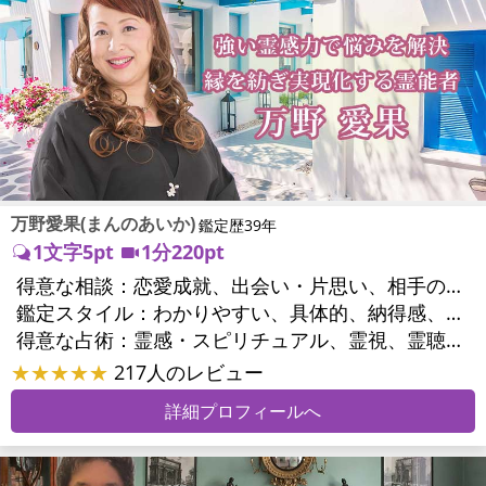
万野愛果(まんのあいか)
鑑定歴39年
1文字5pt
1分220pt
得意な相談：
恋愛成就、出会い・片思い、相手の気持ち、相性、縁結び、結婚、男心・女心、二人の今後、複雑な恋愛、三角関係、略奪愛、浮気、不倫、復活愛、復縁、離婚、同性愛・LGBT、人間関係、職場の人間関係、対人関係、仕事運、適職、天職、転職、進路、就職、人生全般、使命、経営相談、人事、開業、廃業、夢、目標、ビジネスチャンス、ビジネスパートナー、パワーハラスメント、セクシャルハラスメント、家族関係、夫婦関係、家庭問題、夫婦問題、親族問題、育児・子育て、シングルマザー、ドメスティックバイオレンス、相続関係、美容、精神問題、心の問題、うつ、ストレス、いじめ、人生相談、霊的問題、ご先祖様、守護霊様、お墓参り、魂の本質、前世、来世、夢診断、ペットの気持ち、ペット交信、ペットへのヒーリング、パワーストーン選択、引越し・転居、方位、開運指導、健康運、金銭トラブル、ご近所問題、縁切り
鑑定スタイル：
わかりやすい、具体的、納得感、友達のように相談できる、聞き上手、とても話しやすい、じっくり聞いてくれる、愛にあふれ温かい、勇気をくれる、前向き・元気になれる、実力派
得意な占術：
霊感・スピリチュアル、霊視、霊聴、未来予知、前世・来世、守護霊対話、波動修正、オーラ、エネルギー調整、ソウルメイト、チャネリング、ペットの気持ち、タロット、オラクルカード、風水、姓名判断、九星気学、四柱推命、数秘術、カラー診断、夢診断、易学、手相、人相(顔相)、祈祷、祈願、縁結び、除霊、縁切り、パワーストーン、水晶、サイコロ、ヒーリング、レイキ、カウンセリング、オリジナル占術
★★★★★
217人のレビュー
詳細プロフィールへ