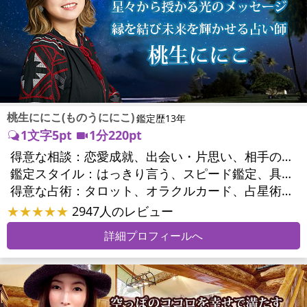
桃生ににこ(ものうににこ)
鑑定歴13年
1文字5pt
1分220pt
得意な相談：
恋愛成就、出会い・片思い、相手の気持ち、相性、結婚、男心・女心、二人の今後、複雑な恋愛、三角関係、略奪愛、浮気、不倫、復活愛、復縁、離婚、人間関係、職場の人間関係、対人関係、仕事運、適職、天職、転職、進路、就職、人生全般、使命、夢、目標、ビジネスチャンス、家族関係、夫婦関係、家庭問題、夫婦問題、育児・子育て、人生相談
鑑定スタイル：
はっきり言う、スピード鑑定、具体的、友達のように相談できる、とても話しやすい
得意な占術：
タロット、オラクルカード、占星術、数秘術、カラー診断
★★★★★
2947人のレビュー
詳細プロフィールへ