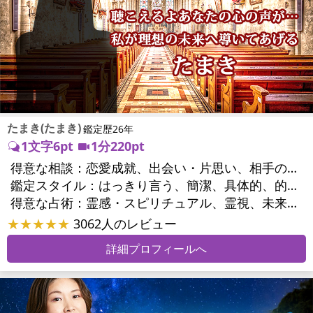
たまき(たまき)
鑑定歴26年
1文字6pt
1分220pt
得意な相談：
恋愛成就、出会い・片思い、相手の気持ち、相性、結婚、男心・女心、二人の今後、複雑な恋愛、三角関係、浮気、不倫、復活愛、復縁、離婚、同性愛・LGBT、人間関係、職場の人間関係、対人関係、仕事運、適職、天職、転職、進路、就職、人生全般、使命、経営相談、人事、開業、夢、目標、ビジネスチャンス、ビジネスパートナー、パワーハラスメント、セクシャルハラスメント、家族関係、夫婦関係、家庭問題、夫婦問題、親族問題、育児・子育て、シングルマザー、相続関係、美容、心の問題、トラウマ、ストレス、人生相談、霊的問題、ご先祖様、守護霊様、魂の本質、前世、来世、引越し・転居、方位、開運指導、健康運、金運、金銭トラブル、ご近所問題
鑑定スタイル：
はっきり言う、簡潔、具体的、的確、情報量が多い、友達のように相談できる、聞き上手、とても話しやすい、愛にあふれ温かい、深く濃厚、勇気をくれる、前向き・元気になれる、実力派
得意な占術：
霊感・スピリチュアル、霊視、未来予知、前世・来世、波動修正、タロット、オラクルカード、風水、占星術、カウンセリング
★★★★★
3062人のレビュー
詳細プロフィールへ