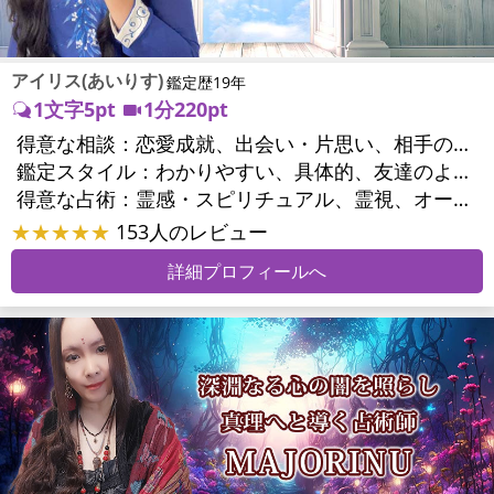
アイリス(あいりす)
鑑定歴19年
1文字5pt
1分220pt
得意な相談：
恋愛成就、出会い・片思い、相手の気持ち、相性、結婚、男心・女心、二人の今後、複雑な恋愛、浮気、不倫、復活愛、復縁、離婚、同性愛・LGBT、人間関係、職場の人間関係、対人関係、仕事運、適職、転職、就職、家族関係、夫婦関係、家庭問題、育児・子育て、シングルマザー、精神問題、心の問題、トラウマ、ストレス、健康運、金運、金銭トラブル
鑑定スタイル：
わかりやすい、具体的、友達のように相談できる、聞き上手、とても話しやすい、じっくり聞いてくれる、愛にあふれ温かい、前向き・元気になれる
得意な占術：
霊感・スピリチュアル、霊視、オーラ、タロット、オラクルカード
★★★★★
153人のレビュー
詳細プロフィールへ