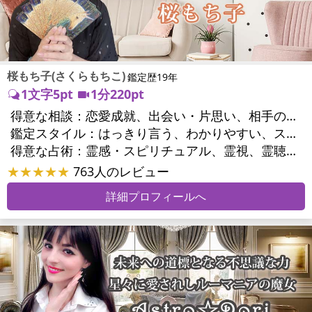
桜もち子(さくらもちこ)
鑑定歴19年
1文字5pt
1分220pt
得意な相談：
恋愛成就、出会い・片思い、相手の気持ち、相性、縁結び、結婚、二人の今後、複雑な恋愛、三角関係、略奪愛、浮気、不倫、復活愛、復縁、同性愛・LGBT、人間関係、対人関係、仕事運、転職、人生全般、経営相談、ビジネスチャンス、ビジネスパートナー、家族関係、夫婦関係、家庭問題、心の問題、うつ、いじめ、人生相談、霊的問題、ご先祖様、守護霊様、魂の本質、パワーストーン選択、開運指導、金運、縁切り
鑑定スタイル：
はっきり言う、わかりやすい、スピード鑑定、具体的、的確、納得感、聞き上手、とても話しやすい、じっくり聞いてくれる、愛にあふれ温かい、勇気をくれる、前向き・元気になれる、実力派
得意な占術：
霊感・スピリチュアル、霊視、霊聴、未来予知、前世・来世、波動修正、エネルギー調整、ソウルメイト、チャクラ、チャネリング、タロット、オラクルカード、姓名判断、九星気学、四柱推命、カラー診断、夢診断、易学、陰陽五行、祈祷、祈願、縁結び、除霊、縁切り、パワーストーン、水晶、ヒーリング
★★★★★
763人のレビュー
詳細プロフィールへ