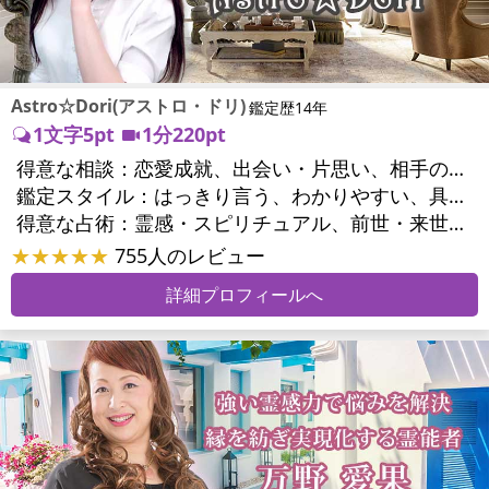
Astro☆Dori(アストロ・ドリ)
鑑定歴14年
1文字5pt
1分220pt
得意な相談：
恋愛成就、出会い・片思い、相手の気持ち、相性、結婚、男心・女心、二人の今後、複雑な恋愛、三角関係、略奪愛、浮気、不倫、復活愛、離婚、人間関係、職場の人間関係、対人関係、仕事運、適職、天職、転職、就職、人生全般、使命、夢、目標、家族関係、夫婦関係、家庭問題、夫婦問題、美容、精神問題、心の問題、うつ、トラウマ、ストレス、いじめ、人生相談、霊的問題、前世、パワーストーン選択、開運指導、金運
鑑定スタイル：
はっきり言う、わかりやすい、具体的、的確、納得感、情報量が多い、友達のように相談できる、聞き上手、とても話しやすい、じっくり聞いてくれる、愛にあふれ温かい、深く濃厚、勇気をくれる、前向き・元気になれる
得意な占術：
霊感・スピリチュアル、前世・来世、ソウルメイト、タロット、オラクルカード、風水、占星術、パワーストーン、サイコロ、カウンセリング、ルノルマンカード
★★★★★
755人のレビュー
詳細プロフィールへ