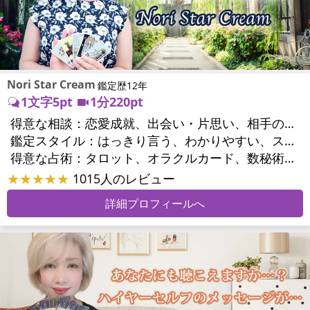
Nori Star Cream
鑑定歴12年
1文字5pt
1分220pt
得意な相談：
恋愛成就、出会い・片思い、相手の気持ち、相性、結婚、二人の今後、複雑な恋愛、浮気、不倫、復縁、離婚、同性愛・LGBT、人間関係、対人関係、仕事運、人生全般、目標、ビジネスチャンス、家庭問題、夫婦問題、親族問題、心の問題、人生相談
鑑定スタイル：
はっきり言う、わかりやすい、スピード鑑定、具体的、友達のように相談できる、聞き上手、とても話しやすい、じっくり聞いてくれる、愛にあふれ温かい、勇気をくれる、前向き・元気になれる
得意な占術：
タロット、オラクルカード、数秘術、易学、ルーン、サイコロ、カウンセリング、オリジナル占術、ルノルマンカード
★★★★★
1015人のレビュー
詳細プロフィールへ