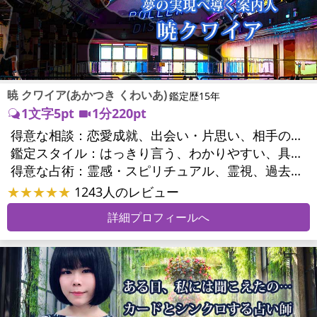
暁 クワイア(あかつき くわいあ)
鑑定歴15年
1文字5pt
1分220pt
得意な相談：
恋愛成就、出会い・片思い、相手の気持ち、相性、結婚、男心・女心、二人の今後、複雑な恋愛、三角関係、略奪愛、浮気、不倫、離婚、人間関係、職場の人間関係、対人関係、仕事運、適職、天職、転職、進路、就職、人生全般、使命、人事、開業、廃業、夢、目標、ビジネスチャンス、ビジネスパートナー、家族関係、夫婦関係、家庭問題、夫婦問題、精神問題、ストレス、人生相談、ご先祖様、守護霊様、お墓参り、魂の本質、前世、来世、ペットの気持ち、引越し・転居、方位、健康運、金運
鑑定スタイル：
はっきり言う、わかりやすい、具体的、納得感、情報量が多い、友達のように相談できる、聞き上手、とても話しやすい、じっくり聞いてくれる、愛にあふれ温かい、勇気をくれる、前向き・元気になれる、実力派
得意な占術：
霊感・スピリチュアル、霊視、過去視、前世・来世、オーラ、ソウルメイト、ペットの気持ち、タロット、オラクルカード、姓名判断、四柱推命、占星術、数秘術、カラー診断、陰陽五行、人相(顔相)、カウンセリング、オリジナル占術
★★★★★
1243人のレビュー
詳細プロフィールへ