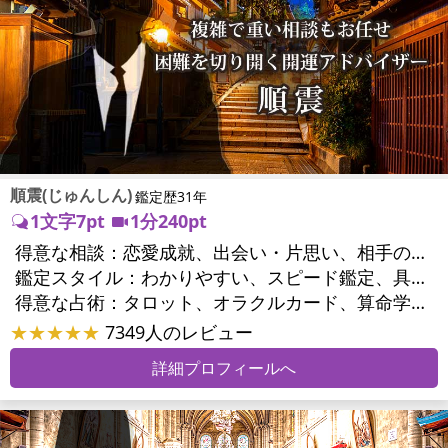
順震(じゅんしん)
鑑定歴31年
1文字7pt
1分240pt
得意な相談：
恋愛成就、出会い・片思い、相手の気持ち、相性、縁結び、結婚、男心・女心、二人の今後、複雑な恋愛、三角関係、浮気、不倫、離婚、家庭問題、夫婦問題、相続関係、方位、開運指導、金運
鑑定スタイル：
わかりやすい、スピード鑑定、具体的、的確、納得感、とても話しやすい、勇気をくれる、実力派
得意な占術：
タロット、オラクルカード、算命学、風水、姓名判断、九星気学、四柱推命、占星術、数秘術、易学、手相、人相(顔相)、縁結び
★★★★★
7349人のレビュー
詳細プロフィールへ