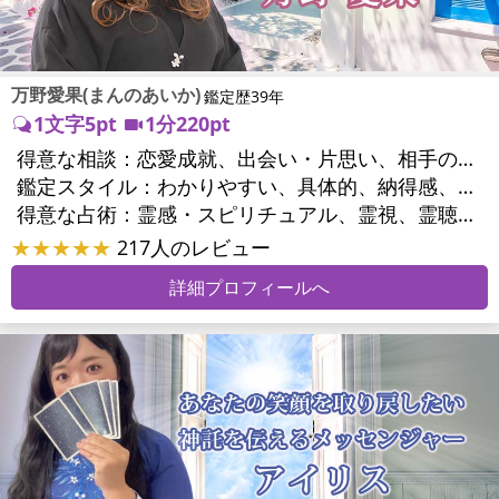
万野愛果(まんのあいか)
鑑定歴39年
1文字5pt
1分220pt
得意な相談：
恋愛成就、出会い・片思い、相手の気持ち、相性、縁結び、結婚、男心・女心、二人の今後、複雑な恋愛、三角関係、略奪愛、浮気、不倫、復活愛、復縁、離婚、同性愛・LGBT、人間関係、職場の人間関係、対人関係、仕事運、適職、天職、転職、進路、就職、人生全般、使命、経営相談、人事、開業、廃業、夢、目標、ビジネスチャンス、ビジネスパートナー、パワーハラスメント、セクシャルハラスメント、家族関係、夫婦関係、家庭問題、夫婦問題、親族問題、育児・子育て、シングルマザー、ドメスティックバイオレンス、相続関係、美容、精神問題、心の問題、うつ、ストレス、いじめ、人生相談、霊的問題、ご先祖様、守護霊様、お墓参り、魂の本質、前世、来世、夢診断、ペットの気持ち、ペット交信、ペットへのヒーリング、パワーストーン選択、引越し・転居、方位、開運指導、健康運、金銭トラブル、ご近所問題、縁切り
鑑定スタイル：
わかりやすい、具体的、納得感、友達のように相談できる、聞き上手、とても話しやすい、じっくり聞いてくれる、愛にあふれ温かい、勇気をくれる、前向き・元気になれる、実力派
得意な占術：
霊感・スピリチュアル、霊視、霊聴、未来予知、前世・来世、守護霊対話、波動修正、オーラ、エネルギー調整、ソウルメイト、チャネリング、ペットの気持ち、タロット、オラクルカード、風水、姓名判断、九星気学、四柱推命、数秘術、カラー診断、夢診断、易学、手相、人相(顔相)、祈祷、祈願、縁結び、除霊、縁切り、パワーストーン、水晶、サイコロ、ヒーリング、レイキ、カウンセリング、オリジナル占術
★★★★★
217人のレビュー
詳細プロフィールへ