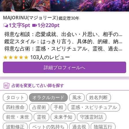
MAJORINU(マジョリーヌ)
鑑定歴30年
1文字5pt
1分220pt
得意な相談：
恋愛成就、出会い・片思い、相手の気持ち、相性、縁結び、結婚、男心・女心、二人の今後、複雑な恋愛、三角関係、略奪愛、浮気、不倫、復活愛、復縁、離婚、同性愛・LGBT、人間関係、職場の人間関係、対人関係、仕事運、適職、天職、転職、進路、就職、人生全般、使命、経営相談、人事、開業、夢、目標、ビジネスチャンス、ビジネスパートナー、パワーハラスメント、セクシャルハラスメント、家族関係、夫婦関係、家庭問題、夫婦問題、親族問題、育児・子育て、シングルマザー、ドメスティックバイオレンス、相続関係、精神問題、心の問題、うつ、トラウマ、ストレス、いじめ、人生相談、霊的問題、魂の本質、前世、ペットの気持ち、パワーストーン選択、引越し・転居、方位、健康運、金運、金銭トラブル、ご近所問題、縁切り
鑑定スタイル：
はっきり言う、具体的、的確、納得感、情報量が多い、友達のように相談できる、聞き上手、とても話しやすい、じっくり聞いてくれる、愛にあふれ温かい、深く濃厚、勇気をくれる、前向き・元気になれる、実力派
得意な占術：
霊感・スピリチュアル、霊視、過去視、未来予知、前世・来世、波動修正、オーラ、エネルギー調整、ソウルメイト、チャネリング、ペットの気持ち、タロット、オラクルカード、風水、姓名判断、九星気学、四柱推命、占星術、数秘術、カラー診断、易学、祈祷、祈願、縁結び、縁切り、ダウジング、ルーン、パワーストーン、カウンセリング、オリジナル占術、ルノルマンカード
★★★★★
103人のレビュー
詳細プロフィールへ
占術を変更して占い師を探す
タロット
オラクルカード
風水
姓名判断
四柱推命
占星術
手相
霊感・スピリチュアル
前世・来世
霊視
未来予知
守護霊対話
波動修正
ペットの気持ち
過去視
陰陽五行