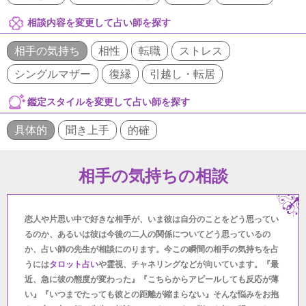
相談内容を変更して占い師を探す
相手の気持ち
相性
転職
ストレス
シングルマザー
復縁
引越し・転居
鑑定スタイルを変更して占い師を探す
具体的
聞き上手
的確
相手の気持ちの相談
恋人や片思い中で好きな相手が、いま彼は自分のことをどう思ってい
るのか、あるいは彼は今後の二人の関係についてどう思っているの
か、占い師の先生が相談にのります。今この瞬間の相手の気持ちを占
うには
タロット占い
や霊視、チャネリングなどが向いています。『最
近、急に彼の態度が変わった』『こちらからアピールしても反応が薄
い』『いつまでたっても彼との距離が縮まらない』そんな悩みをお抱