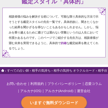
鑑定スタイル「具体的」
相談者様の悩みを解決する術について、可能な限り具体的な方法で示
そうとする鑑定スタイルの先生一覧です。具体的故に、聞きたくなか
った結果を聞かざるを得ないこともあるかもしれません。しかし、悩
みを乗り越えるために避けては通れない苦難というのは人生において
何度かあるものです。このページでご紹介する先生方は、相談者様が
望む未来を実現できるように、具体的で
的確
な鑑定結果を教えてくれ
るでしょう。
すべての占い師
相手の気持ち
相手の気持ち オラクルカード
相手(
お問い合わせ
利用規約
プライバシーポリシー
恋愛コラム
アルカナ(iOS)
アルカナ(Android)
運営会社
いますぐ無料ダウンロード