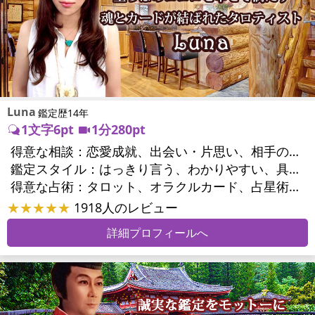
Luna
鑑定歴14年
1文字6pt
1分280pt
得意な相談：
恋愛成就、出会い・片思い、相手の気持ち、結婚、男心・女心、二人の今後、複雑な恋愛、三角関係、浮気、不倫、離婚、同性愛・LGBT、人間関係、職場の人間関係、対人関係、仕事運、転職、進路、就職、人生全般、夢、目標、ビジネスチャンス、家族関係、夫婦関係、家庭問題、夫婦問題、シングルマザー、心の問題、ストレス、人生相談
鑑定スタイル：
はっきり言う、わかりやすい、具体的、的確、納得感、友達のように相談できる、聞き上手、とても話しやすい、じっくり聞いてくれる、愛にあふれ温かい、勇気をくれる、前向き・元気になれる
得意な占術：
タロット、オラクルカード、占星術、数秘術、手相、カウンセリング、ルノルマンカード
★★★★★
1918人のレビュー
詳細プロフィールへ