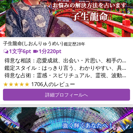
子生龍命(しおんりゅうめい)
鑑定歴28年
1文字6pt
1分220pt
得意な相談：
恋愛成就、出会い・片思い、相手の気持ち、相性、縁結び、結婚、男心・女心、二人の今後、複雑な恋愛、三角関係、略奪愛、浮気、不倫、復活愛、復縁、離婚、人間関係、職場の人間関係、対人関係、仕事運、適職、転職、進路、就職、人生全般、経営相談、人事、開業、目標、ビジネスチャンス、ビジネスパートナー、パワーハラスメント、セクシャルハラスメント、家族関係、夫婦関係、家庭問題、夫婦問題、親族問題、育児・子育て、シングルマザー、ドメスティックバイオレンス、心の問題、うつ、トラウマ、ストレス、いじめ、人生相談、霊的問題、健康運、金運、金銭トラブル、ご近所問題、縁切り
鑑定スタイル：
はっきり言う、わかりやすい、具体的、的確、納得感、聞き上手、とても話しやすい、じっくり聞いてくれる、勇気をくれる、前向き・元気になれる
得意な占術：
霊感・スピリチュアル、霊視、波動修正、タロット、オラクルカード、手相、祈祷、祈願、縁結び、除霊、縁切り、ダウジング、ヒーリング、レイキ、カウンセリング、オリジナル占術
★★★★★
1706人のレビュー
詳細プロフィールへ