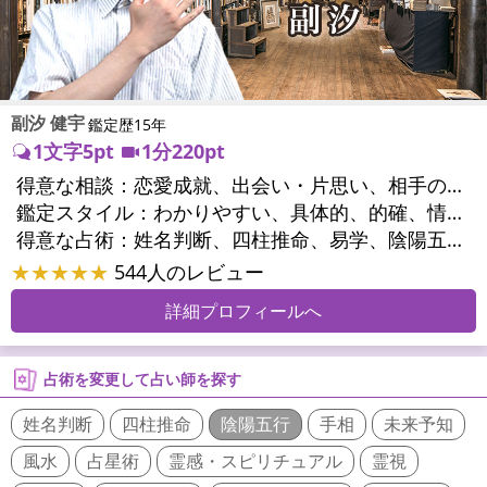
副汐 健宇
鑑定歴15年
1文字5pt
1分220pt
得意な相談：
恋愛成就、出会い・片思い、相手の気持ち、相性、結婚、二人の今後、人間関係、職場の人間関係、対人関係、仕事運、適職、天職、転職、進路、就職、人生全般、開業、夢、目標、ビジネスチャンス、ビジネスパートナー、家族関係、夫婦関係、家庭問題、夫婦問題、親族問題、精神問題、心の問題、うつ、トラウマ、ストレス、人生相談、ペットの気持ち、引越し・転居、開運指導、健康運、金運、ご近所問題
鑑定スタイル：
わかりやすい、具体的、的確、情報量が多い、聞き上手、とても話しやすい、じっくり聞いてくれる、深く濃厚、前向き・元気になれる
得意な占術：
姓名判断、四柱推命、易学、陰陽五行、手相、サイコロ
★★★★★
544人のレビュー
詳細プロフィールへ
占術を変更して占い師を探す
姓名判断
四柱推命
陰陽五行
手相
未来予知
風水
占星術
霊感・スピリチュアル
霊視