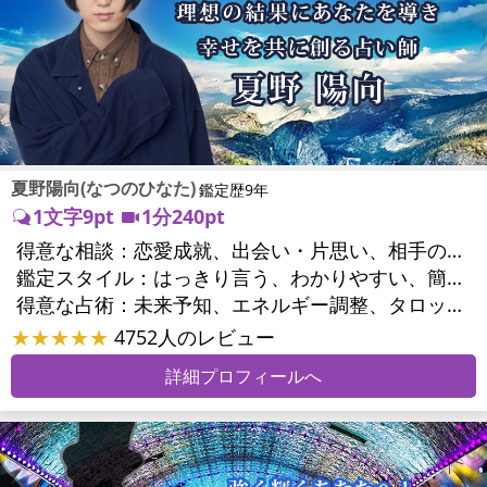
夏野陽向(なつのひなた)
鑑定歴9年
1文字9pt
1分240pt
得意な相談：
恋愛成就、出会い・片思い、相手の気持ち、相性、縁結び、結婚、男心・女心、二人の今後、複雑な恋愛、三角関係、略奪愛、浮気、不倫、復活愛、復縁、離婚、同性愛・LGBT、人間関係、職場の人間関係、対人関係、仕事運、適職、天職、転職、進路、就職、人生全般、使命、経営相談、人事、開業、廃業、夢、目標、ビジネスチャンス、ビジネスパートナー、パワーハラスメント、セクシャルハラスメント、家族関係、夫婦関係、家庭問題、夫婦問題、親族問題、育児・子育て、シングルマザー、ドメスティックバイオレンス、美容、精神問題、心の問題、うつ、トラウマ、ストレス、いじめ、人生相談、ペットの気持ち、金運、金銭トラブル、ご近所問題、縁切り
鑑定スタイル：
はっきり言う、わかりやすい、簡潔、具体的、的確、納得感、情報量が多い、じっくり聞いてくれる、深く濃厚、勇気をくれる、前向き・元気になれる、実力派
得意な占術：
未来予知、エネルギー調整、タロット、四柱推命、数秘術、陰陽五行、ヒーリング、カウンセリング
★★★★★
4752人のレビュー
詳細プロフィールへ