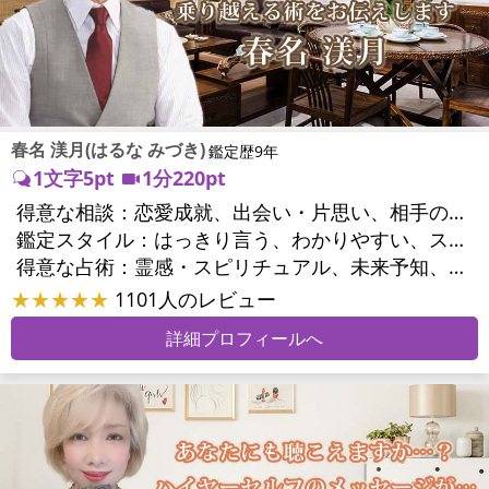
春名 渼月(はるな みづき)
鑑定歴9年
1文字5pt
1分220pt
得意な相談：
恋愛成就、出会い・片思い、相手の気持ち、相性、結婚、男心・女心、二人の今後、複雑な恋愛、三角関係、略奪愛、浮気、不倫、復活愛、復縁、離婚、同性愛・LGBT、人間関係、職場の人間関係、対人関係、仕事運、適職、天職、転職、進路、就職、人生全般、使命、経営相談、人事、開業、夢、目標、ビジネスチャンス、ビジネスパートナー、パワーハラスメント、家族関係、夫婦関係、家庭問題、夫婦問題、シングルマザー、ストレス、いじめ、人生相談、ペットの気持ち、引越し・転居、方位、開運指導、健康運、金運、金銭トラブル、ご近所問題
鑑定スタイル：
はっきり言う、わかりやすい、スピード鑑定、簡潔、具体的、的確、納得感、友達のように相談できる、聞き上手、とても話しやすい、じっくり聞いてくれる、勇気をくれる、前向き・元気になれる
得意な占術：
霊感・スピリチュアル、未来予知、チャネリング、タロット、九星気学、占星術、カラー診断、易学、陰陽五行、手相、人相(顔相)、祈願、オリジナル占術
★★★★★
1101人のレビュー
詳細プロフィールへ