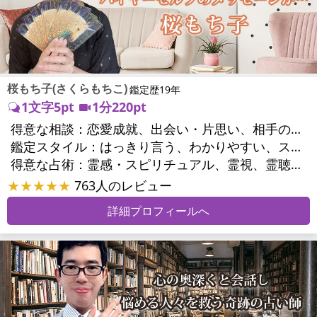
桜もち子(さくらもちこ)
鑑定歴19年
1文字5pt
1分220pt
得意な相談：
恋愛成就、出会い・片思い、相手の気持ち、相性、縁結び、結婚、二人の今後、複雑な恋愛、三角関係、略奪愛、浮気、不倫、復活愛、復縁、同性愛・LGBT、人間関係、対人関係、仕事運、転職、人生全般、経営相談、ビジネスチャンス、ビジネスパートナー、家族関係、夫婦関係、家庭問題、心の問題、うつ、いじめ、人生相談、霊的問題、ご先祖様、守護霊様、魂の本質、パワーストーン選択、開運指導、金運、縁切り
鑑定スタイル：
はっきり言う、わかりやすい、スピード鑑定、具体的、的確、納得感、聞き上手、とても話しやすい、じっくり聞いてくれる、愛にあふれ温かい、勇気をくれる、前向き・元気になれる、実力派
得意な占術：
霊感・スピリチュアル、霊視、霊聴、未来予知、前世・来世、波動修正、エネルギー調整、ソウルメイト、チャクラ、チャネリング、タロット、オラクルカード、姓名判断、九星気学、四柱推命、カラー診断、夢診断、易学、陰陽五行、祈祷、祈願、縁結び、除霊、縁切り、パワーストーン、水晶、ヒーリング
★★★★★
763人のレビュー
詳細プロフィールへ