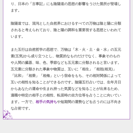
り、日本の「古事記」にも陰陽道の思想の影響をうけた箇所が登場し
ます。
陰陽道では、混沌とした自然界におけるすべての万物は陰と陽に分類
されると考えられており、陰と陽の調和を重要視する思想といわれて
います。
また五行は自然哲学の思想で、万物は「木・火・土・金・水」の五元
素(五気)から成り立つとし、物質的なものだけでなく、事象そのもの
や人間の臓器、味、色、季節なども五元素に分類されると言います。
五元素に分類された事象や物質は、互いに「相生」「相剋(相克)」
「比和」「相乗」「相侮」という宿命をもち、その相対関係によって
互いの相性を知ることができるのです。陰陽五行占いでは、生年月日
からあなたの運命や生まれ持った気質などを知ることが出来るため、
適職や特定の相手との相性、転居時の吉方位等を占うことに向いてい
ます。一方で、
相手の気持ち
や短期間の運勢などを占うのには不向き
な占術です。