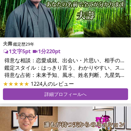
夫壽
鑑定歴29年
1文字5pt
1分220pt
得意な相談：
恋愛成就、出会い・片思い、相手の気持ち、相性、縁結び、結婚、男心・女心、二人の今後、複雑な恋愛、三角関係、略奪愛、浮気、不倫、復活愛、復縁、離婚、同性愛・LGBT、人間関係、職場の人間関係、対人関係、仕事運、適職、転職、進路、人生全般、人事、開業、廃業、目標、家族関係、夫婦関係、家庭問題、夫婦問題、親族問題、育児・子育て、シングルマザー、引越し・転居、方位、開運指導、健康運、金運
鑑定スタイル：
はっきり言う、わかりやすい、スピード鑑定、簡潔、具体的、的確、納得感、情報量が多い、友達のように相談できる、聞き上手、とても話しやすい、じっくり聞いてくれる、愛にあふれ温かい、深く濃厚、勇気をくれる、前向き・元気になれる、実力派
得意な占術：
未来予知、風水、姓名判断、九星気学、占星術、数秘術、陰陽五行、手相、カウンセリング、オリジナル占術
★★★★★
1224人のレビュー
詳細プロフィールへ