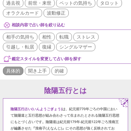
過去視
前世・来世
ペットの気持ち
タロット
オラクルカード
波動修正
相談内容で占い師を絞り込む
相手の気持ち
相性
転職
ストレス
引越し・転居
復縁
シングルマザー
鑑定スタイルを変更して占い師を探す
具体的
聞き上手
的確
陰陽五行とは
陰陽五行占い(いんようごぎょう)
は、紀元前770年ごろの中国におい
て陰陽道と五行思想が組み合わさって生まれたとされる陰陽五行思想
にもとづく占いです。陰陽道は紀元前179年-紀元前122年ごろ淮南王
が編纂させた『淮南子(えなんじ)』にその思想が強く反映されてお