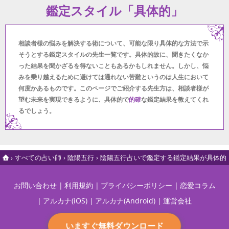
鑑定スタイル「具体的」
相談者様の悩みを解決する術について、可能な限り具体的な方法で示
そうとする鑑定スタイルの先生一覧です。具体的故に、聞きたくなか
った結果を聞かざるを得ないこともあるかもしれません。しかし、悩
みを乗り越えるために避けては通れない苦難というのは人生において
何度かあるものです。このページでご紹介する先生方は、相談者様が
望む未来を実現できるように、具体的で
的確
な鑑定結果を教えてくれ
るでしょう。
すべての占い師
陰陽五行
陰陽五行占いで鑑定する鑑定結果が具体的
お問い合わせ
利用規約
プライバシーポリシー
恋愛コラム
アルカナ(iOS)
アルカナ(Android)
運営会社
いますぐ無料ダウンロード