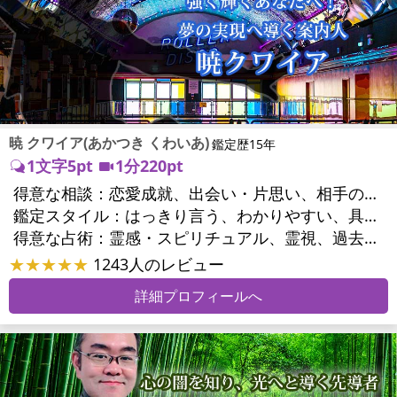
暁 クワイア(あかつき くわいあ)
鑑定歴15年
1文字5pt
1分220pt
得意な相談：
恋愛成就、出会い・片思い、相手の気持ち、相性、結婚、男心・女心、二人の今後、複雑な恋愛、三角関係、略奪愛、浮気、不倫、離婚、人間関係、職場の人間関係、対人関係、仕事運、適職、天職、転職、進路、就職、人生全般、使命、人事、開業、廃業、夢、目標、ビジネスチャンス、ビジネスパートナー、家族関係、夫婦関係、家庭問題、夫婦問題、精神問題、ストレス、人生相談、ご先祖様、守護霊様、お墓参り、魂の本質、前世、来世、ペットの気持ち、引越し・転居、方位、健康運、金運
鑑定スタイル：
はっきり言う、わかりやすい、具体的、納得感、情報量が多い、友達のように相談できる、聞き上手、とても話しやすい、じっくり聞いてくれる、愛にあふれ温かい、勇気をくれる、前向き・元気になれる、実力派
得意な占術：
霊感・スピリチュアル、霊視、過去視、前世・来世、オーラ、ソウルメイト、ペットの気持ち、タロット、オラクルカード、姓名判断、四柱推命、占星術、数秘術、カラー診断、陰陽五行、人相(顔相)、カウンセリング、オリジナル占術
★★★★★
1243人のレビュー
詳細プロフィールへ