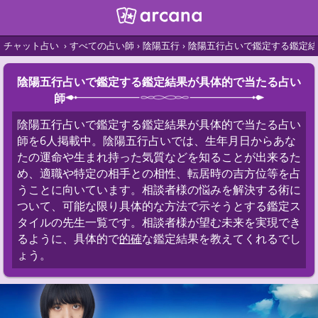
チャット占い
すべての占い師
陰陽五行
陰陽五行占いで鑑定する鑑定結
陰陽五行占いで鑑定する鑑定結果が具体的で当たる占い
師
陰陽五行占いで鑑定する鑑定結果が具体的で当たる占い
師を6人掲載中。陰陽五行占いでは、生年月日からあな
たの運命や生まれ持った気質などを知ることが出来るた
め、適職や特定の相手との相性、転居時の吉方位等を占
うことに向いています。相談者様の悩みを解決する術に
ついて、可能な限り具体的な方法で示そうとする鑑定ス
タイルの先生一覧です。相談者様が望む未来を実現でき
るように、具体的で
的確
な鑑定結果を教えてくれるでし
ょう。