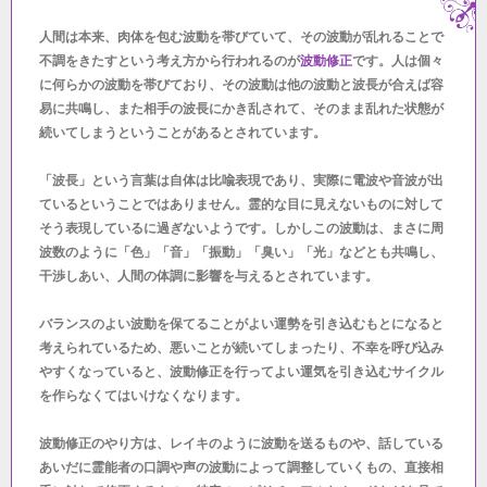
人間は本来、肉体を包む波動を帯びていて、その波動が乱れることで
不調をきたすという考え方から行われるのが
波動修正
です。人は個々
に何らかの波動を帯びており、その波動は他の波動と波長が合えば容
易に共鳴し、また相手の波長にかき乱されて、そのまま乱れた状態が
続いてしまうということがあるとされています。
「波長」という言葉は自体は比喩表現であり、実際に電波や音波が出
ているということではありません。霊的な目に見えないものに対して
そう表現しているに過ぎないようです。しかしこの波動は、まさに周
波数のように「色」「音」「振動」「臭い」「光」などとも共鳴し、
干渉しあい、人間の体調に影響を与えるとされています。
バランスのよい波動を保てることがよい運勢を引き込むもとになると
考えられているため、悪いことが続いてしまったり、不幸を呼び込み
やすくなっていると、波動修正を行ってよい運気を引き込むサイクル
を作らなくてはいけなくなります。
波動修正のやり方は、レイキのように波動を送るものや、話している
あいだに霊能者の口調や声の波動によって調整していくもの、直接相