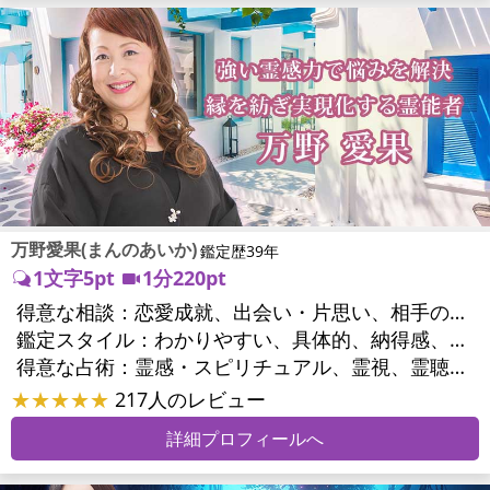
万野愛果(まんのあいか)
鑑定歴39年
1文字5pt
1分220pt
得意な相談：
恋愛成就、出会い・片思い、相手の気持ち、相性、縁結び、結婚、男心・女心、二人の今後、複雑な恋愛、三角関係、略奪愛、浮気、不倫、復活愛、復縁、離婚、同性愛・LGBT、人間関係、職場の人間関係、対人関係、仕事運、適職、天職、転職、進路、就職、人生全般、使命、経営相談、人事、開業、廃業、夢、目標、ビジネスチャンス、ビジネスパートナー、パワーハラスメント、セクシャルハラスメント、家族関係、夫婦関係、家庭問題、夫婦問題、親族問題、育児・子育て、シングルマザー、ドメスティックバイオレンス、相続関係、美容、精神問題、心の問題、うつ、ストレス、いじめ、人生相談、霊的問題、ご先祖様、守護霊様、お墓参り、魂の本質、前世、来世、夢診断、ペットの気持ち、ペット交信、ペットへのヒーリング、パワーストーン選択、引越し・転居、方位、開運指導、健康運、金銭トラブル、ご近所問題、縁切り
鑑定スタイル：
わかりやすい、具体的、納得感、友達のように相談できる、聞き上手、とても話しやすい、じっくり聞いてくれる、愛にあふれ温かい、勇気をくれる、前向き・元気になれる、実力派
得意な占術：
霊感・スピリチュアル、霊視、霊聴、未来予知、前世・来世、守護霊対話、波動修正、オーラ、エネルギー調整、ソウルメイト、チャネリング、ペットの気持ち、タロット、オラクルカード、風水、姓名判断、九星気学、四柱推命、数秘術、カラー診断、夢診断、易学、手相、人相(顔相)、祈祷、祈願、縁結び、除霊、縁切り、パワーストーン、水晶、サイコロ、ヒーリング、レイキ、カウンセリング、オリジナル占術
★★★★★
217人のレビュー
詳細プロフィールへ