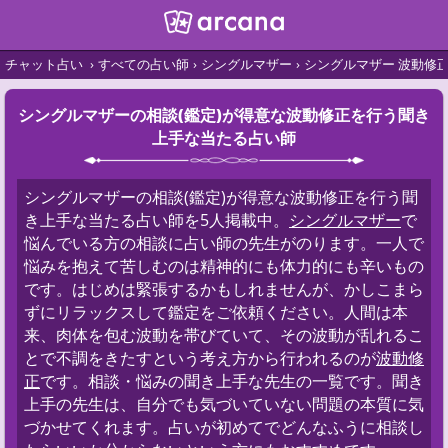
チャット占い
すべての占い師
シングルマザー
シングルマザー 波動修
シングルマザーの相談(鑑定)が得意な波動修正を行う聞き
上手な当たる占い師
シングルマザーの相談(鑑定)が得意な波動修正を行う聞
き上手な当たる占い師を5人掲載中。
シングルマザー
で
悩んでいる方の相談に占い師の先生がのります。一人で
悩みを抱えて苦しむのは精神的にも体力的にも辛いもの
です。はじめは緊張するかもしれませんが、かしこまら
ずにリラックスして鑑定をご依頼ください。人間は本
来、肉体を包む波動を帯びていて、その波動が乱れるこ
とで不調をきたすという考え方から行われるのが
波動修
正
です。相談・悩みの聞き上手な先生の一覧です。聞き
上手の先生は、自分でも気づいていない問題の本質に気
づかせてくれます。占いが初めてでどんなふうに相談し