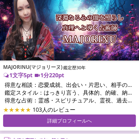
MAJORINU(マジョリーヌ)
鑑定歴30年
1文字5pt
1分220pt
得意な相談：
恋愛成就、出会い・片思い、相手の気持ち、相性、縁結び、結婚、男心・女心、二人の今後、複雑な恋愛、三角関係、略奪愛、浮気、不倫、復活愛、復縁、離婚、同性愛・LGBT、人間関係、職場の人間関係、対人関係、仕事運、適職、天職、転職、進路、就職、人生全般、使命、経営相談、人事、開業、夢、目標、ビジネスチャンス、ビジネスパートナー、パワーハラスメント、セクシャルハラスメント、家族関係、夫婦関係、家庭問題、夫婦問題、親族問題、育児・子育て、シングルマザー、ドメスティックバイオレンス、相続関係、精神問題、心の問題、うつ、トラウマ、ストレス、いじめ、人生相談、霊的問題、魂の本質、前世、ペットの気持ち、パワーストーン選択、引越し・転居、方位、健康運、金運、金銭トラブル、ご近所問題、縁切り
鑑定スタイル：
はっきり言う、具体的、的確、納得感、情報量が多い、友達のように相談できる、聞き上手、とても話しやすい、じっくり聞いてくれる、愛にあふれ温かい、深く濃厚、勇気をくれる、前向き・元気になれる、実力派
得意な占術：
霊感・スピリチュアル、霊視、過去視、未来予知、前世・来世、波動修正、オーラ、エネルギー調整、ソウルメイト、チャネリング、ペットの気持ち、タロット、オラクルカード、風水、姓名判断、九星気学、四柱推命、占星術、数秘術、カラー診断、易学、祈祷、祈願、縁結び、縁切り、ダウジング、ルーン、パワーストーン、カウンセリング、オリジナル占術、ルノルマンカード
★★★★★
103人のレビュー
詳細プロフィールへ