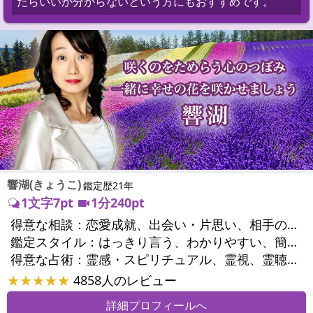
たらいいか分からないという方にもおすすめです。
響湖(きょうこ)
鑑定歴21年
1文字7pt
1分240pt
得意な相談：
恋愛成就、出会い・片思い、相手の気持ち、相性、結婚、男心・女心、二人の今後、複雑な恋愛、三角関係、不倫、復縁、離婚、同性愛・LGBT、人間関係、職場の人間関係、対人関係、仕事運、適職、転職、進路、就職、人生全般、使命、経営相談、人事、開業、夢、目標、ビジネスチャンス、パワーハラスメント、セクシャルハラスメント、家族関係、夫婦関係、家庭問題、夫婦問題、親族問題、育児・子育て、シングルマザー、ドメスティックバイオレンス、相続関係、美容、精神問題、心の問題、うつ、トラウマ、ストレス、いじめ、人生相談、霊的問題、守護霊様、前世、夢診断、ペットの気持ち、ペットへのヒーリング、パワーストーン選択、引越し・転居、方位、開運指導、健康運、金運、ご近所問題、縁切り
鑑定スタイル：
はっきり言う、わかりやすい、簡潔、的確、納得感、情報量が多い、友達のように相談できる、聞き上手、じっくり聞いてくれる、深く濃厚、実力派
得意な占術：
霊感・スピリチュアル、霊視、霊聴、透視、過去視、前世・来世、波動修正、オーラ、エネルギー調整、チャクラ、ペットの気持ち、タロット、オラクルカード、算命学、風水、姓名判断、九星気学、四柱推命、数秘術、夢診断、人相(顔相)、ダウジング、ルーン、パワーストーン、水晶、ヒーリング、レイキ、カウンセリング、オリジナル占術
★★★★★
4858人のレビュー
詳細プロフィールへ