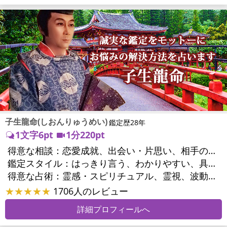
子生龍命(しおんりゅうめい)
鑑定歴28年
1文字6pt
1分220pt
得意な相談：
恋愛成就、出会い・片思い、相手の気持ち、相性、縁結び、結婚、男心・女心、二人の今後、複雑な恋愛、三角関係、略奪愛、浮気、不倫、復活愛、復縁、離婚、人間関係、職場の人間関係、対人関係、仕事運、適職、転職、進路、就職、人生全般、経営相談、人事、開業、目標、ビジネスチャンス、ビジネスパートナー、パワーハラスメント、セクシャルハラスメント、家族関係、夫婦関係、家庭問題、夫婦問題、親族問題、育児・子育て、シングルマザー、ドメスティックバイオレンス、心の問題、うつ、トラウマ、ストレス、いじめ、人生相談、霊的問題、健康運、金運、金銭トラブル、ご近所問題、縁切り
鑑定スタイル：
はっきり言う、わかりやすい、具体的、的確、納得感、聞き上手、とても話しやすい、じっくり聞いてくれる、勇気をくれる、前向き・元気になれる
得意な占術：
霊感・スピリチュアル、霊視、波動修正、タロット、オラクルカード、手相、祈祷、祈願、縁結び、除霊、縁切り、ダウジング、ヒーリング、レイキ、カウンセリング、オリジナル占術
★★★★★
1706人のレビュー
詳細プロフィールへ