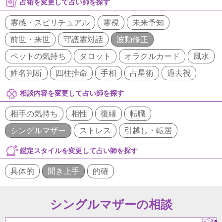
占術を変更して占い師を探す
霊感・スピリチュアル
霊視
未来予知
前世・来世
守護霊対話
波動修正
ペットの気持ち
タロット
オラクルカード
風水
姓名判断
四柱推命
手相
占星術
過去視
相談内容を変更して占い師を探す
相手の気持ち
相性
復縁
転職
シングルマザー
ストレス
引越し・転居
鑑定スタイルを変更して占い師を探す
具体的
聞き上手
的確
シングルマザーの相談