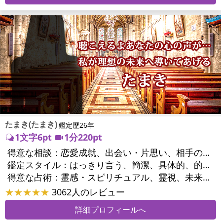
たまき(たまき)
鑑定歴26年
1文字6pt
1分220pt
得意な相談：
恋愛成就、出会い・片思い、相手の気持ち、相性、結婚、男心・女心、二人の今後、複雑な恋愛、三角関係、浮気、不倫、復活愛、復縁、離婚、同性愛・LGBT、人間関係、職場の人間関係、対人関係、仕事運、適職、天職、転職、進路、就職、人生全般、使命、経営相談、人事、開業、夢、目標、ビジネスチャンス、ビジネスパートナー、パワーハラスメント、セクシャルハラスメント、家族関係、夫婦関係、家庭問題、夫婦問題、親族問題、育児・子育て、シングルマザー、相続関係、美容、心の問題、トラウマ、ストレス、人生相談、霊的問題、ご先祖様、守護霊様、魂の本質、前世、来世、引越し・転居、方位、開運指導、健康運、金運、金銭トラブル、ご近所問題
鑑定スタイル：
はっきり言う、簡潔、具体的、的確、情報量が多い、友達のように相談できる、聞き上手、とても話しやすい、愛にあふれ温かい、深く濃厚、勇気をくれる、前向き・元気になれる、実力派
得意な占術：
霊感・スピリチュアル、霊視、未来予知、前世・来世、波動修正、タロット、オラクルカード、風水、占星術、カウンセリング
★★★★★
3062人のレビュー
詳細プロフィールへ