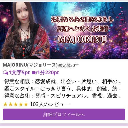
MAJORINU(マジョリーヌ)
鑑定歴30年
1文字5pt
1分220pt
得意な相談：
恋愛成就、出会い・片思い、相手の気持ち、相性、縁結び、結婚、男心・女心、二人の今後、複雑な恋愛、三角関係、略奪愛、浮気、不倫、復活愛、復縁、離婚、同性愛・LGBT、人間関係、職場の人間関係、対人関係、仕事運、適職、天職、転職、進路、就職、人生全般、使命、経営相談、人事、開業、夢、目標、ビジネスチャンス、ビジネスパートナー、パワーハラスメント、セクシャルハラスメント、家族関係、夫婦関係、家庭問題、夫婦問題、親族問題、育児・子育て、シングルマザー、ドメスティックバイオレンス、相続関係、精神問題、心の問題、うつ、トラウマ、ストレス、いじめ、人生相談、霊的問題、魂の本質、前世、ペットの気持ち、パワーストーン選択、引越し・転居、方位、健康運、金運、金銭トラブル、ご近所問題、縁切り
鑑定スタイル：
はっきり言う、具体的、的確、納得感、情報量が多い、友達のように相談できる、聞き上手、とても話しやすい、じっくり聞いてくれる、愛にあふれ温かい、深く濃厚、勇気をくれる、前向き・元気になれる、実力派
得意な占術：
霊感・スピリチュアル、霊視、過去視、未来予知、前世・来世、波動修正、オーラ、エネルギー調整、ソウルメイト、チャネリング、ペットの気持ち、タロット、オラクルカード、風水、姓名判断、九星気学、四柱推命、占星術、数秘術、カラー診断、易学、祈祷、祈願、縁結び、縁切り、ダウジング、ルーン、パワーストーン、カウンセリング、オリジナル占術、ルノルマンカード
★★★★★
103人のレビュー
詳細プロフィールへ