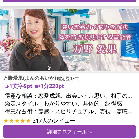
万野愛果(まんのあいか)
鑑定歴39年
1文字5pt
1分220pt
得意な相談：
恋愛成就、出会い・片思い、相手の気持ち、相性、縁結び、結婚、男心・女心、二人の今後、複雑な恋愛、三角関係、略奪愛、浮気、不倫、復活愛、復縁、離婚、同性愛・LGBT、人間関係、職場の人間関係、対人関係、仕事運、適職、天職、転職、進路、就職、人生全般、使命、経営相談、人事、開業、廃業、夢、目標、ビジネスチャンス、ビジネスパートナー、パワーハラスメント、セクシャルハラスメント、家族関係、夫婦関係、家庭問題、夫婦問題、親族問題、育児・子育て、シングルマザー、ドメスティックバイオレンス、相続関係、美容、精神問題、心の問題、うつ、ストレス、いじめ、人生相談、霊的問題、ご先祖様、守護霊様、お墓参り、魂の本質、前世、来世、夢診断、ペットの気持ち、ペット交信、ペットへのヒーリング、パワーストーン選択、引越し・転居、方位、開運指導、健康運、金銭トラブル、ご近所問題、縁切り
鑑定スタイル：
わかりやすい、具体的、納得感、友達のように相談できる、聞き上手、とても話しやすい、じっくり聞いてくれる、愛にあふれ温かい、勇気をくれる、前向き・元気になれる、実力派
得意な占術：
霊感・スピリチュアル、霊視、霊聴、未来予知、前世・来世、守護霊対話、波動修正、オーラ、エネルギー調整、ソウルメイト、チャネリング、ペットの気持ち、タロット、オラクルカード、風水、姓名判断、九星気学、四柱推命、数秘術、カラー診断、夢診断、易学、手相、人相(顔相)、祈祷、祈願、縁結び、除霊、縁切り、パワーストーン、水晶、サイコロ、ヒーリング、レイキ、カウンセリング、オリジナル占術
★★★★★
217人のレビュー
詳細プロフィールへ