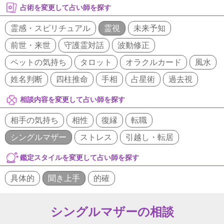
占術を変更して占い師を探す
霊感・スピリチュアル
霊視
未来予知
前世・来世
守護霊対話
波動修正
ペットの気持ち
タロット
オラクルカード
風水
姓名判断
四柱推命
手相
占星術
過去視
相談内容を変更して占い師を探す
相手の気持ち
相性
復縁
転職
シングルマザー
ストレス
引越し・転居
鑑定スタイルを変更して占い師を探す
具体的
聞き上手
的確
シングルマザーの相談