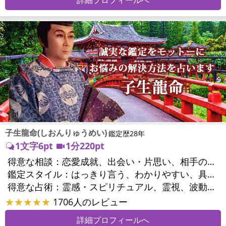
子生龍命(しおんりゅうめい)
鑑定歴28年
1文字6pt
1分220pt
得意な相談：
恋愛成就、出会い・片思い、相手の気持ち、相性、縁結び、結婚、男心・女心、二人の今後、複雑な恋愛、三角関係、略奪愛、浮気、不倫、復活愛、復縁、離婚、人間関係、職場の人間関係、対人関係、仕事運、適職、転職、進路、就職、人生全般、経営相談、人事、開業、目標、ビジネスチャンス、ビジネスパートナー、パワーハラスメント、セクシャルハラスメント、家族関係、夫婦関係、家庭問題、夫婦問題、親族問題、育児・子育て、シングルマザー、ドメスティックバイオレンス、心の問題、うつ、トラウマ、ストレス、いじめ、人生相談、霊的問題、健康運、金運、金銭トラブル、ご近所問題、縁切り
鑑定スタイル：
はっきり言う、わかりやすい、具体的、的確、納得感、聞き上手、とても話しやすい、じっくり聞いてくれる、勇気をくれる、前向き・元気になれる
得意な占術：
霊感・スピリチュアル、霊視、波動修正、タロット、オラクルカード、手相、祈祷、祈願、縁結び、除霊、縁切り、ダウジング、ヒーリング、レイキ、カウンセリング、オリジナル占術
★★★★★
1706人のレビュー
詳細プロフィールへ