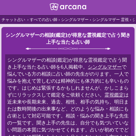
チャット占い
すべての占い師
シングルマザー
シングルマザー 霊視
シングルマザーの相談(鑑定)が得意な霊視鑑定で占う聞き
上手な当たる占い師
シングルマザーの相談(鑑定)が得意な霊視鑑定で占う聞
き上手な当たる占い師を6人掲載中。
シングルマザー
で
悩んでいる方の相談に占い師の先生がのります。一人で
悩みを抱えて苦しむのは精神的にも体力的にも辛いもの
です。はじめは緊張するかもしれませんが、かしこまら
ずにリラックスして鑑定をご依頼ください。
霊視鑑定
は
近未来や長期未来、過去、相性、相手の気持ち、明日ま
たは数時間後の出来事など、どのような悩み・相談にも
占術として対応可能です。相談・悩みの聞き上手な先生
の一覧です。聞き上手の先生は、自分でも気づいていな
い問題の本質に気づかせてくれます。占いが初めてでど