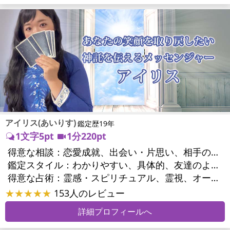
アイリス(あいりす)
鑑定歴19年
1文字5pt
1分220pt
得意な相談：
恋愛成就、出会い・片思い、相手の気持ち、相性、結婚、男心・女心、二人の今後、複雑な恋愛、浮気、不倫、復活愛、復縁、離婚、同性愛・LGBT、人間関係、職場の人間関係、対人関係、仕事運、適職、転職、就職、家族関係、夫婦関係、家庭問題、育児・子育て、シングルマザー、精神問題、心の問題、トラウマ、ストレス、健康運、金運、金銭トラブル
鑑定スタイル：
わかりやすい、具体的、友達のように相談できる、聞き上手、とても話しやすい、じっくり聞いてくれる、愛にあふれ温かい、前向き・元気になれる
得意な占術：
霊感・スピリチュアル、霊視、オーラ、タロット、オラクルカード
★★★★★
153人のレビュー
詳細プロフィールへ