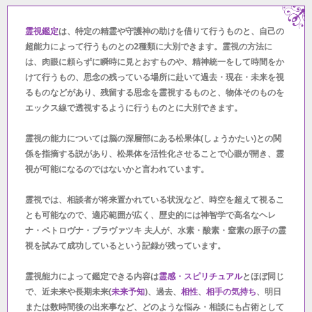
霊視鑑定
は、特定の精霊や守護神の助けを借りて行うものと、自己の
超能力によって行うものとの2種類に大別できます。霊視の方法に
は、肉眼に頼らずに瞬時に見とおすものや、精神統一をして時間をか
けて行うもの、思念の残っている場所に赴いて過去・現在・未来を視
るものなどがあり、残留する思念を霊視するものと、物体そのものを
エックス線で透視するように行うものとに大別できます。
霊視の能力については脳の深層部にある松果体(しょうかたい)との関
係を指摘する説があり、松果体を活性化させることで心眼が開き、霊
視が可能になるのではないかと言われています。
霊視では、相談者が将来置かれている状況など、時空を超えて視るこ
とも可能なので、適応範囲が広く、歴史的には神智学で高名なヘレ
ナ・ペトロヴナ・ブラヴァツキ 夫人が、水素・酸素・窒素の原子の霊
視を試みて成功しているという記録が残っています。
霊視能力によって鑑定できる内容は
霊感・スピリチュアル
とほぼ同じ
で、近未来や長期未来(
未来予知
)、過去、
相性
、
相手の気持ち
、明日
または数時間後の出来事など、どのような悩み・相談にも占術として