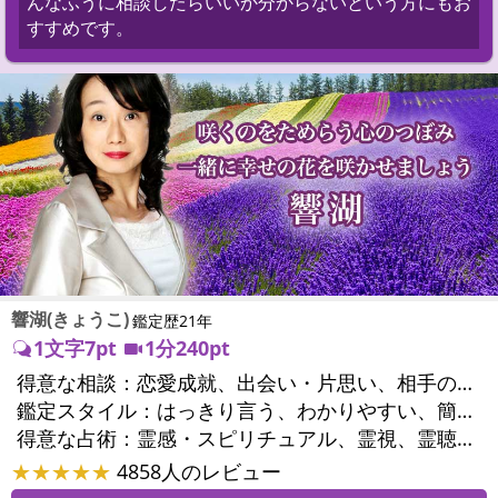
んなふうに相談したらいいか分からないという方にもお
すすめです。
響湖(きょうこ)
鑑定歴21年
1文字7pt
1分240pt
得意な相談：
恋愛成就、出会い・片思い、相手の気持ち、相性、結婚、男心・女心、二人の今後、複雑な恋愛、三角関係、不倫、復縁、離婚、同性愛・LGBT、人間関係、職場の人間関係、対人関係、仕事運、適職、転職、進路、就職、人生全般、使命、経営相談、人事、開業、夢、目標、ビジネスチャンス、パワーハラスメント、セクシャルハラスメント、家族関係、夫婦関係、家庭問題、夫婦問題、親族問題、育児・子育て、シングルマザー、ドメスティックバイオレンス、相続関係、美容、精神問題、心の問題、うつ、トラウマ、ストレス、いじめ、人生相談、霊的問題、守護霊様、前世、夢診断、ペットの気持ち、ペットへのヒーリング、パワーストーン選択、引越し・転居、方位、開運指導、健康運、金運、ご近所問題、縁切り
鑑定スタイル：
はっきり言う、わかりやすい、簡潔、的確、納得感、情報量が多い、友達のように相談できる、聞き上手、じっくり聞いてくれる、深く濃厚、実力派
得意な占術：
霊感・スピリチュアル、霊視、霊聴、透視、過去視、前世・来世、波動修正、オーラ、エネルギー調整、チャクラ、ペットの気持ち、タロット、オラクルカード、算命学、風水、姓名判断、九星気学、四柱推命、数秘術、夢診断、人相(顔相)、ダウジング、ルーン、パワーストーン、水晶、ヒーリング、レイキ、カウンセリング、オリジナル占術
★★★★★
4858人のレビュー