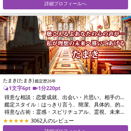
詳細プロフィールへ
たまき(たまき)
鑑定歴26年
1文字6pt
1分220pt
得意な相談：
恋愛成就、出会い・片思い、相手の気持ち、相性、結婚、男心・女心、二人の今後、複雑な恋愛、三角関係、浮気、不倫、復活愛、復縁、離婚、同性愛・LGBT、人間関係、職場の人間関係、対人関係、仕事運、適職、天職、転職、進路、就職、人生全般、使命、経営相談、人事、開業、夢、目標、ビジネスチャンス、ビジネスパートナー、パワーハラスメント、セクシャルハラスメント、家族関係、夫婦関係、家庭問題、夫婦問題、親族問題、育児・子育て、シングルマザー、相続関係、美容、心の問題、トラウマ、ストレス、人生相談、霊的問題、ご先祖様、守護霊様、魂の本質、前世、来世、引越し・転居、方位、開運指導、健康運、金運、金銭トラブル、ご近所問題
鑑定スタイル：
はっきり言う、簡潔、具体的、的確、情報量が多い、友達のように相談できる、聞き上手、とても話しやすい、愛にあふれ温かい、深く濃厚、勇気をくれる、前向き・元気になれる、実力派
得意な占術：
霊感・スピリチュアル、霊視、未来予知、前世・来世、波動修正、タロット、オラクルカード、風水、占星術、カウンセリング
★★★★★
3062人のレビュー
詳細プロフィールへ