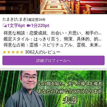
たまき(たまき)
鑑定歴26年
1文字6pt
1分220pt
得意な相談：
恋愛成就、出会い・片思い、相手の気持ち、相性、結婚、男心・女心、二人の今後、複雑な恋愛、三角関係、浮気、不倫、復活愛、復縁、離婚、同性愛・LGBT、人間関係、職場の人間関係、対人関係、仕事運、適職、天職、転職、進路、就職、人生全般、使命、経営相談、人事、開業、夢、目標、ビジネスチャンス、ビジネスパートナー、パワーハラスメント、セクシャルハラスメント、家族関係、夫婦関係、家庭問題、夫婦問題、親族問題、育児・子育て、シングルマザー、相続関係、美容、心の問題、トラウマ、ストレス、人生相談、霊的問題、ご先祖様、守護霊様、魂の本質、前世、来世、引越し・転居、方位、開運指導、健康運、金運、金銭トラブル、ご近所問題
鑑定スタイル：
はっきり言う、簡潔、具体的、的確、情報量が多い、友達のように相談できる、聞き上手、とても話しやすい、愛にあふれ温かい、深く濃厚、勇気をくれる、前向き・元気になれる、実力派
得意な占術：
霊感・スピリチュアル、霊視、未来予知、前世・来世、波動修正、タロット、オラクルカード、風水、占星術、カウンセリング
★★★★★
3062人のレビュー
詳細プロフィールへ