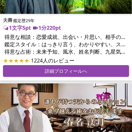
夫壽
鑑定歴29年
1文字5pt
1分220pt
得意な相談：
恋愛成就、出会い・片思い、相手の気持ち、相性、縁結び、結婚、男心・女心、二人の今後、複雑な恋愛、三角関係、略奪愛、浮気、不倫、復活愛、復縁、離婚、同性愛・LGBT、人間関係、職場の人間関係、対人関係、仕事運、適職、転職、進路、人生全般、人事、開業、廃業、目標、家族関係、夫婦関係、家庭問題、夫婦問題、親族問題、育児・子育て、シングルマザー、引越し・転居、方位、開運指導、健康運、金運
鑑定スタイル：
はっきり言う、わかりやすい、スピード鑑定、簡潔、具体的、的確、納得感、情報量が多い、友達のように相談できる、聞き上手、とても話しやすい、じっくり聞いてくれる、愛にあふれ温かい、深く濃厚、勇気をくれる、前向き・元気になれる、実力派
得意な占術：
未来予知、風水、姓名判断、九星気学、占星術、数秘術、陰陽五行、手相、カウンセリング、オリジナル占術
★★★★★
1224人のレビュー
詳細プロフィールへ