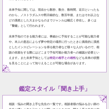
未来予知に関しては、現在から数秒、数分、数時間、近日といったも
のから、ノストラダムスや黙示録的な、数百年後、またはそれ以上な
どの漠然とした大まかなものまでジャンルは幅広く存在し、多くは
「警鐘」として行われます。
未来予知のできる能力者には、事細かに予知することが可能な能力者
や、本人の意志によらず夢や特定の場所に行ったときに偶発的に漠然
としたインスピレーションを得る能力者など様々な人がいるので、相
談の依頼をする際にはどこまで予知可能か能力者への確認が必要とい
えます。また未来予知としては
特定の相手との相性
なども未来の状態
を見ることによって知りえることが可能な場合があります。
鑑定スタイル「聞き上手」
相談・悩みの聞き上手な先生の一覧です。相談者様の悩みを占い師の