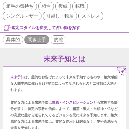
相手の気持ち
相性
復縁
転職
シングルマザー
引越し・転居
ストレス
鑑定スタイルを変更して占い師を探す
具体的
聞き上手
的確
未来予知とは
未来予知
は、霊的なお告げによって未来を予知するものや、第六感的
な人間本来に備わるESP能力によってなされるものと二種類に大別さ
れます。
霊的な力による未来予知は
霊感・インスピレーション
とも重複する部
分が多く、特定の宗教の信仰によって、精霊・聖人・自然神・仏など
の高度な霊から送られてくるビジョンを元に未来を予知します。第六
感的な力による未来予知は、霊的な作用とは関係なく、夢や直感から
未来を予知します。