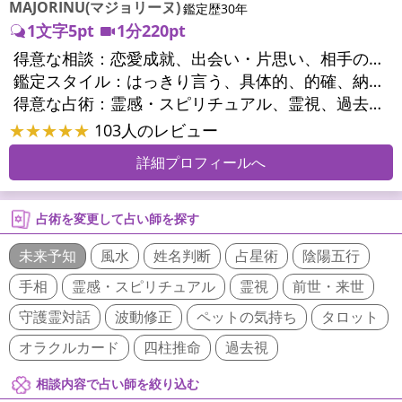
MAJORINU(マジョリーヌ)
鑑定歴30年
1文字5pt
1分220pt
得意な相談：
恋愛成就、出会い・片思い、相手の気持ち、相性、縁結び、結婚、男心・女心、二人の今後、複雑な恋愛、三角関係、略奪愛、浮気、不倫、復活愛、復縁、離婚、同性愛・LGBT、人間関係、職場の人間関係、対人関係、仕事運、適職、天職、転職、進路、就職、人生全般、使命、経営相談、人事、開業、夢、目標、ビジネスチャンス、ビジネスパートナー、パワーハラスメント、セクシャルハラスメント、家族関係、夫婦関係、家庭問題、夫婦問題、親族問題、育児・子育て、シングルマザー、ドメスティックバイオレンス、相続関係、精神問題、心の問題、うつ、トラウマ、ストレス、いじめ、人生相談、霊的問題、魂の本質、前世、ペットの気持ち、パワーストーン選択、引越し・転居、方位、健康運、金運、金銭トラブル、ご近所問題、縁切り
鑑定スタイル：
はっきり言う、具体的、的確、納得感、情報量が多い、友達のように相談できる、聞き上手、とても話しやすい、じっくり聞いてくれる、愛にあふれ温かい、深く濃厚、勇気をくれる、前向き・元気になれる、実力派
得意な占術：
霊感・スピリチュアル、霊視、過去視、未来予知、前世・来世、波動修正、オーラ、エネルギー調整、ソウルメイト、チャネリング、ペットの気持ち、タロット、オラクルカード、風水、姓名判断、九星気学、四柱推命、占星術、数秘術、カラー診断、易学、祈祷、祈願、縁結び、縁切り、ダウジング、ルーン、パワーストーン、カウンセリング、オリジナル占術、ルノルマンカード
★★★★★
103人のレビュー
詳細プロフィールへ
占術を変更して占い師を探す
未来予知
風水
姓名判断
占星術
陰陽五行
手相
霊感・スピリチュアル
霊視
前世・来世
守護霊対話
波動修正
ペットの気持ち
タロット
オラクルカード
四柱推命
過去視
相談内容で占い師を絞り込む