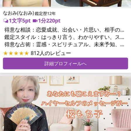
なおみ(なおみ)
鑑定歴12年
1文字5pt
1分220pt
得意な相談：
恋愛成就、出会い・片思い、相手の気持ち、相性、縁結び、結婚、男心・女心、二人の今後、複雑な恋愛、三角関係、略奪愛、浮気、不倫、復活愛、復縁、離婚、人間関係、職場の人間関係、対人関係、仕事運、就職、人生全般、夢、夫婦関係、家庭問題、夫婦問題、シングルマザー、精神問題、トラウマ、ストレス、人生相談
鑑定スタイル：
はっきり言う、わかりやすい、スピード鑑定、簡潔、情報量が多い、友達のように相談できる、聞き上手、とても話しやすい、深く濃厚、勇気をくれる、前向き・元気になれる、実力派
得意な占術：
霊感・スピリチュアル、未来予知、オーラ、エネルギー調整、タロット、オラクルカード、数秘術、ヒーリング、カウンセリング、オリジナル占術
★★★★★
812人のレビュー
詳細プロフィールへ