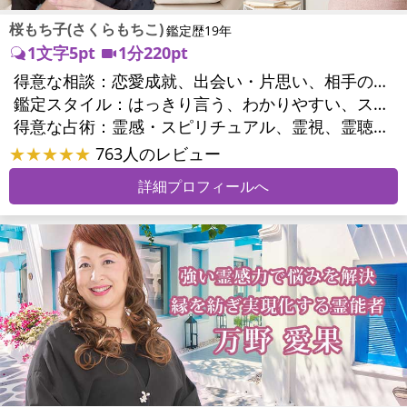
桜もち子(さくらもちこ)
鑑定歴19年
1文字5pt
1分220pt
得意な相談：
恋愛成就、出会い・片思い、相手の気持ち、相性、縁結び、結婚、二人の今後、複雑な恋愛、三角関係、略奪愛、浮気、不倫、復活愛、復縁、同性愛・LGBT、人間関係、対人関係、仕事運、転職、人生全般、経営相談、ビジネスチャンス、ビジネスパートナー、家族関係、夫婦関係、家庭問題、心の問題、うつ、いじめ、人生相談、霊的問題、ご先祖様、守護霊様、魂の本質、パワーストーン選択、開運指導、金運、縁切り
鑑定スタイル：
はっきり言う、わかりやすい、スピード鑑定、具体的、的確、納得感、聞き上手、とても話しやすい、じっくり聞いてくれる、愛にあふれ温かい、勇気をくれる、前向き・元気になれる、実力派
得意な占術：
霊感・スピリチュアル、霊視、霊聴、未来予知、前世・来世、波動修正、エネルギー調整、ソウルメイト、チャクラ、チャネリング、タロット、オラクルカード、姓名判断、九星気学、四柱推命、カラー診断、夢診断、易学、陰陽五行、祈祷、祈願、縁結び、除霊、縁切り、パワーストーン、水晶、ヒーリング
★★★★★
763人のレビュー
詳細プロフィールへ