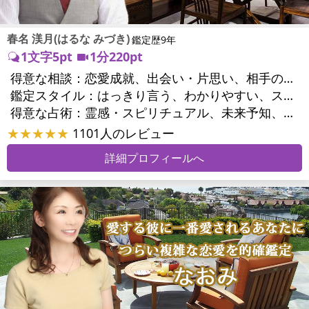
春名 渼月(はるな みづき)
鑑定歴9年
1文字5pt
1分220pt
得意な相談：
恋愛成就、出会い・片思い、相手の気持ち、相性、結婚、男心・女心、二人の今後、複雑な恋愛、三角関係、略奪愛、浮気、不倫、復活愛、復縁、離婚、同性愛・LGBT、人間関係、職場の人間関係、対人関係、仕事運、適職、天職、転職、進路、就職、人生全般、使命、経営相談、人事、開業、夢、目標、ビジネスチャンス、ビジネスパートナー、パワーハラスメント、家族関係、夫婦関係、家庭問題、夫婦問題、シングルマザー、ストレス、いじめ、人生相談、ペットの気持ち、引越し・転居、方位、開運指導、健康運、金運、金銭トラブル、ご近所問題
鑑定スタイル：
はっきり言う、わかりやすい、スピード鑑定、簡潔、具体的、的確、納得感、友達のように相談できる、聞き上手、とても話しやすい、じっくり聞いてくれる、勇気をくれる、前向き・元気になれる
得意な占術：
霊感・スピリチュアル、未来予知、チャネリング、タロット、九星気学、占星術、カラー診断、易学、陰陽五行、手相、人相(顔相)、祈願、オリジナル占術
★★★★★
1101人のレビュー
詳細プロフィールへ