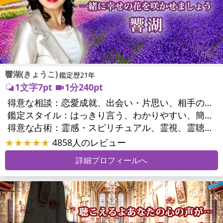
響湖(きょうこ)
鑑定歴21年
1文字7pt
1分240pt
得意な相談：
恋愛成就、出会い・片思い、相手の気持ち、相性、結婚、男心・女心、二人の今後、複雑な恋愛、三角関係、不倫、復縁、離婚、同性愛・LGBT、人間関係、職場の人間関係、対人関係、仕事運、適職、転職、進路、就職、人生全般、使命、経営相談、人事、開業、夢、目標、ビジネスチャンス、パワーハラスメント、セクシャルハラスメント、家族関係、夫婦関係、家庭問題、夫婦問題、親族問題、育児・子育て、シングルマザー、ドメスティックバイオレンス、相続関係、美容、精神問題、心の問題、うつ、トラウマ、ストレス、いじめ、人生相談、霊的問題、守護霊様、前世、夢診断、ペットの気持ち、ペットへのヒーリング、パワーストーン選択、引越し・転居、方位、開運指導、健康運、金運、ご近所問題、縁切り
鑑定スタイル：
はっきり言う、わかりやすい、簡潔、的確、納得感、情報量が多い、友達のように相談できる、聞き上手、じっくり聞いてくれる、深く濃厚、実力派
得意な占術：
霊感・スピリチュアル、霊視、霊聴、透視、過去視、前世・来世、波動修正、オーラ、エネルギー調整、チャクラ、ペットの気持ち、タロット、オラクルカード、算命学、風水、姓名判断、九星気学、四柱推命、数秘術、夢診断、人相(顔相)、ダウジング、ルーン、パワーストーン、水晶、ヒーリング、レイキ、カウンセリング、オリジナル占術
★★★★★
4858人のレビュー
詳細プロフィールへ