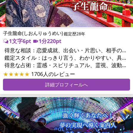
子生龍命(しおんりゅうめい)
鑑定歴28年
1文字6pt
1分220pt
得意な相談：
恋愛成就、出会い・片思い、相手の気持ち、相性、縁結び、結婚、男心・女心、二人の今後、複雑な恋愛、三角関係、略奪愛、浮気、不倫、復活愛、復縁、離婚、人間関係、職場の人間関係、対人関係、仕事運、適職、転職、進路、就職、人生全般、経営相談、人事、開業、目標、ビジネスチャンス、ビジネスパートナー、パワーハラスメント、セクシャルハラスメント、家族関係、夫婦関係、家庭問題、夫婦問題、親族問題、育児・子育て、シングルマザー、ドメスティックバイオレンス、心の問題、うつ、トラウマ、ストレス、いじめ、人生相談、霊的問題、健康運、金運、金銭トラブル、ご近所問題、縁切り
鑑定スタイル：
はっきり言う、わかりやすい、具体的、的確、納得感、聞き上手、とても話しやすい、じっくり聞いてくれる、勇気をくれる、前向き・元気になれる
得意な占術：
霊感・スピリチュアル、霊視、波動修正、タロット、オラクルカード、手相、祈祷、祈願、縁結び、除霊、縁切り、ダウジング、ヒーリング、レイキ、カウンセリング、オリジナル占術
★★★★★
1706人のレビュー
詳細プロフィールへ