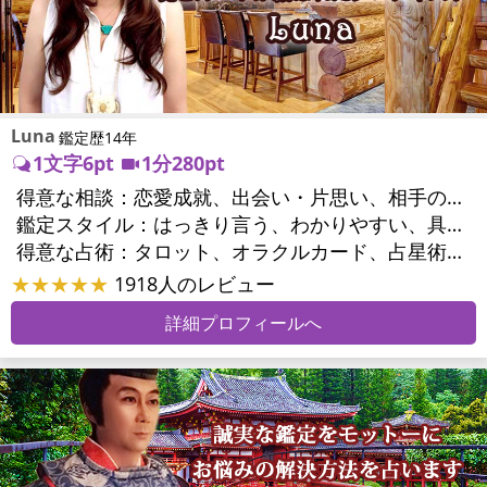
Luna
鑑定歴14年
1文字6pt
1分280pt
得意な相談：
恋愛成就、出会い・片思い、相手の気持ち、結婚、男心・女心、二人の今後、複雑な恋愛、三角関係、浮気、不倫、離婚、同性愛・LGBT、人間関係、職場の人間関係、対人関係、仕事運、転職、進路、就職、人生全般、夢、目標、ビジネスチャンス、家族関係、夫婦関係、家庭問題、夫婦問題、シングルマザー、心の問題、ストレス、人生相談
鑑定スタイル：
はっきり言う、わかりやすい、具体的、的確、納得感、友達のように相談できる、聞き上手、とても話しやすい、じっくり聞いてくれる、愛にあふれ温かい、勇気をくれる、前向き・元気になれる
得意な占術：
タロット、オラクルカード、占星術、数秘術、手相、カウンセリング、ルノルマンカード
★★★★★
1918人のレビュー
詳細プロフィールへ