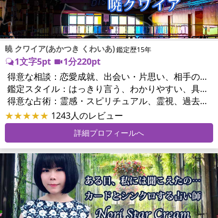
暁 クワイア(あかつき くわいあ)
鑑定歴15年
1文字5pt
1分220pt
得意な相談：
恋愛成就、出会い・片思い、相手の気持ち、相性、結婚、男心・女心、二人の今後、複雑な恋愛、三角関係、略奪愛、浮気、不倫、離婚、人間関係、職場の人間関係、対人関係、仕事運、適職、天職、転職、進路、就職、人生全般、使命、人事、開業、廃業、夢、目標、ビジネスチャンス、ビジネスパートナー、家族関係、夫婦関係、家庭問題、夫婦問題、精神問題、ストレス、人生相談、ご先祖様、守護霊様、お墓参り、魂の本質、前世、来世、ペットの気持ち、引越し・転居、方位、健康運、金運
鑑定スタイル：
はっきり言う、わかりやすい、具体的、納得感、情報量が多い、友達のように相談できる、聞き上手、とても話しやすい、じっくり聞いてくれる、愛にあふれ温かい、勇気をくれる、前向き・元気になれる、実力派
得意な占術：
霊感・スピリチュアル、霊視、過去視、前世・来世、オーラ、ソウルメイト、ペットの気持ち、タロット、オラクルカード、姓名判断、四柱推命、占星術、数秘術、カラー診断、陰陽五行、人相(顔相)、カウンセリング、オリジナル占術
★★★★★
1243人のレビュー
詳細プロフィールへ