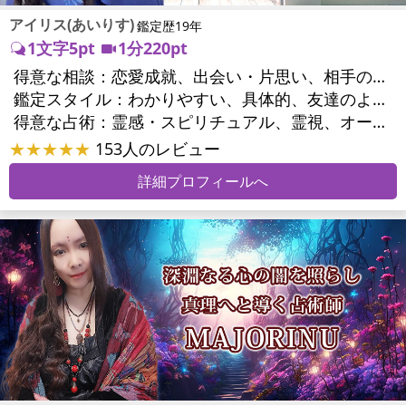
アイリス(あいりす)
鑑定歴19年
1文字5pt
1分220pt
得意な相談：
恋愛成就、出会い・片思い、相手の気持ち、相性、結婚、男心・女心、二人の今後、複雑な恋愛、浮気、不倫、復活愛、復縁、離婚、同性愛・LGBT、人間関係、職場の人間関係、対人関係、仕事運、適職、転職、就職、家族関係、夫婦関係、家庭問題、育児・子育て、シングルマザー、精神問題、心の問題、トラウマ、ストレス、健康運、金運、金銭トラブル
鑑定スタイル：
わかりやすい、具体的、友達のように相談できる、聞き上手、とても話しやすい、じっくり聞いてくれる、愛にあふれ温かい、前向き・元気になれる
得意な占術：
霊感・スピリチュアル、霊視、オーラ、タロット、オラクルカード
★★★★★
153人のレビュー
詳細プロフィールへ