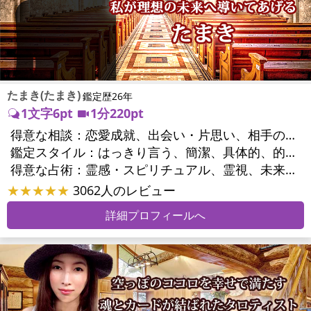
たまき(たまき)
鑑定歴26年
1文字6pt
1分220pt
得意な相談：
恋愛成就、出会い・片思い、相手の気持ち、相性、結婚、男心・女心、二人の今後、複雑な恋愛、三角関係、浮気、不倫、復活愛、復縁、離婚、同性愛・LGBT、人間関係、職場の人間関係、対人関係、仕事運、適職、天職、転職、進路、就職、人生全般、使命、経営相談、人事、開業、夢、目標、ビジネスチャンス、ビジネスパートナー、パワーハラスメント、セクシャルハラスメント、家族関係、夫婦関係、家庭問題、夫婦問題、親族問題、育児・子育て、シングルマザー、相続関係、美容、心の問題、トラウマ、ストレス、人生相談、霊的問題、ご先祖様、守護霊様、魂の本質、前世、来世、引越し・転居、方位、開運指導、健康運、金運、金銭トラブル、ご近所問題
鑑定スタイル：
はっきり言う、簡潔、具体的、的確、情報量が多い、友達のように相談できる、聞き上手、とても話しやすい、愛にあふれ温かい、深く濃厚、勇気をくれる、前向き・元気になれる、実力派
得意な占術：
霊感・スピリチュアル、霊視、未来予知、前世・来世、波動修正、タロット、オラクルカード、風水、占星術、カウンセリング
★★★★★
3062人のレビュー
詳細プロフィールへ