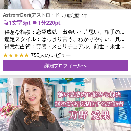
Astro☆Dori(アストロ・ドリ)
鑑定歴14年
1文字5pt
1分220pt
得意な相談：
恋愛成就、出会い・片思い、相手の気持ち、相性、結婚、男心・女心、二人の今後、複雑な恋愛、三角関係、略奪愛、浮気、不倫、復活愛、離婚、人間関係、職場の人間関係、対人関係、仕事運、適職、天職、転職、就職、人生全般、使命、夢、目標、家族関係、夫婦関係、家庭問題、夫婦問題、美容、精神問題、心の問題、うつ、トラウマ、ストレス、いじめ、人生相談、霊的問題、前世、パワーストーン選択、開運指導、金運
鑑定スタイル：
はっきり言う、わかりやすい、具体的、的確、納得感、情報量が多い、友達のように相談できる、聞き上手、とても話しやすい、じっくり聞いてくれる、愛にあふれ温かい、深く濃厚、勇気をくれる、前向き・元気になれる
得意な占術：
霊感・スピリチュアル、前世・来世、ソウルメイト、タロット、オラクルカード、風水、占星術、パワーストーン、サイコロ、カウンセリング、ルノルマンカード
★★★★★
755人のレビュー
詳細プロフィールへ