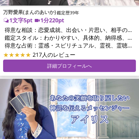
万野愛果(まんのあいか)
鑑定歴39年
1文字5pt
1分220pt
得意な相談：
恋愛成就、出会い・片思い、相手の気持ち、相性、縁結び、結婚、男心・女心、二人の今後、複雑な恋愛、三角関係、略奪愛、浮気、不倫、復活愛、復縁、離婚、同性愛・LGBT、人間関係、職場の人間関係、対人関係、仕事運、適職、天職、転職、進路、就職、人生全般、使命、経営相談、人事、開業、廃業、夢、目標、ビジネスチャンス、ビジネスパートナー、パワーハラスメント、セクシャルハラスメント、家族関係、夫婦関係、家庭問題、夫婦問題、親族問題、育児・子育て、シングルマザー、ドメスティックバイオレンス、相続関係、美容、精神問題、心の問題、うつ、ストレス、いじめ、人生相談、霊的問題、ご先祖様、守護霊様、お墓参り、魂の本質、前世、来世、夢診断、ペットの気持ち、ペット交信、ペットへのヒーリング、パワーストーン選択、引越し・転居、方位、開運指導、健康運、金銭トラブル、ご近所問題、縁切り
鑑定スタイル：
わかりやすい、具体的、納得感、友達のように相談できる、聞き上手、とても話しやすい、じっくり聞いてくれる、愛にあふれ温かい、勇気をくれる、前向き・元気になれる、実力派
得意な占術：
霊感・スピリチュアル、霊視、霊聴、未来予知、前世・来世、守護霊対話、波動修正、オーラ、エネルギー調整、ソウルメイト、チャネリング、ペットの気持ち、タロット、オラクルカード、風水、姓名判断、九星気学、四柱推命、数秘術、カラー診断、夢診断、易学、手相、人相(顔相)、祈祷、祈願、縁結び、除霊、縁切り、パワーストーン、水晶、サイコロ、ヒーリング、レイキ、カウンセリング、オリジナル占術
★★★★★
217人のレビュー
詳細プロフィールへ