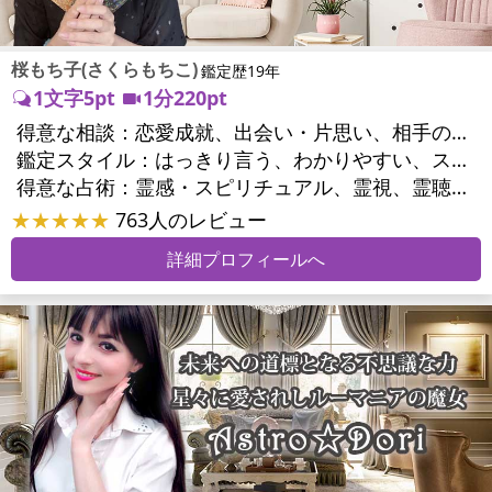
桜もち子(さくらもちこ)
鑑定歴19年
1文字5pt
1分220pt
得意な相談：
恋愛成就、出会い・片思い、相手の気持ち、相性、縁結び、結婚、二人の今後、複雑な恋愛、三角関係、略奪愛、浮気、不倫、復活愛、復縁、同性愛・LGBT、人間関係、対人関係、仕事運、転職、人生全般、経営相談、ビジネスチャンス、ビジネスパートナー、家族関係、夫婦関係、家庭問題、心の問題、うつ、いじめ、人生相談、霊的問題、ご先祖様、守護霊様、魂の本質、パワーストーン選択、開運指導、金運、縁切り
鑑定スタイル：
はっきり言う、わかりやすい、スピード鑑定、具体的、的確、納得感、聞き上手、とても話しやすい、じっくり聞いてくれる、愛にあふれ温かい、勇気をくれる、前向き・元気になれる、実力派
得意な占術：
霊感・スピリチュアル、霊視、霊聴、未来予知、前世・来世、波動修正、エネルギー調整、ソウルメイト、チャクラ、チャネリング、タロット、オラクルカード、姓名判断、九星気学、四柱推命、カラー診断、夢診断、易学、陰陽五行、祈祷、祈願、縁結び、除霊、縁切り、パワーストーン、水晶、ヒーリング
★★★★★
763人のレビュー
詳細プロフィールへ