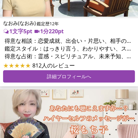
なおみ(なおみ)
鑑定歴12年
1文字5pt
1分220pt
得意な相談：
恋愛成就、出会い・片思い、相手の気持ち、相性、縁結び、結婚、男心・女心、二人の今後、複雑な恋愛、三角関係、略奪愛、浮気、不倫、復活愛、復縁、離婚、人間関係、職場の人間関係、対人関係、仕事運、就職、人生全般、夢、夫婦関係、家庭問題、夫婦問題、シングルマザー、精神問題、トラウマ、ストレス、人生相談
鑑定スタイル：
はっきり言う、わかりやすい、スピード鑑定、簡潔、情報量が多い、友達のように相談できる、聞き上手、とても話しやすい、深く濃厚、勇気をくれる、前向き・元気になれる、実力派
得意な占術：
霊感・スピリチュアル、未来予知、オーラ、エネルギー調整、タロット、オラクルカード、数秘術、ヒーリング、カウンセリング、オリジナル占術
★★★★★
812人のレビュー
詳細プロフィールへ