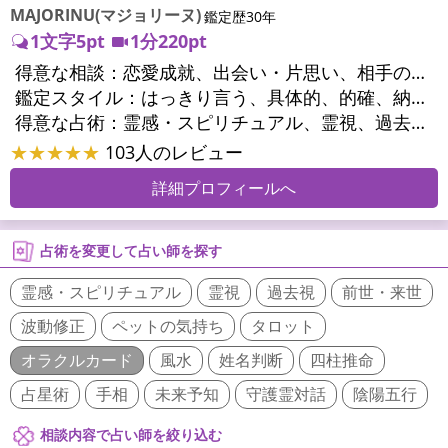
MAJORINU(マジョリーヌ)
鑑定歴30年
1文字5pt
1分220pt
得意な相談：
恋愛成就、出会い・片思い、相手の気持ち、相性、縁結び、結婚、男心・女心、二人の今後、複雑な恋愛、三角関係、略奪愛、浮気、不倫、復活愛、復縁、離婚、同性愛・LGBT、人間関係、職場の人間関係、対人関係、仕事運、適職、天職、転職、進路、就職、人生全般、使命、経営相談、人事、開業、夢、目標、ビジネスチャンス、ビジネスパートナー、パワーハラスメント、セクシャルハラスメント、家族関係、夫婦関係、家庭問題、夫婦問題、親族問題、育児・子育て、シングルマザー、ドメスティックバイオレンス、相続関係、精神問題、心の問題、うつ、トラウマ、ストレス、いじめ、人生相談、霊的問題、魂の本質、前世、ペットの気持ち、パワーストーン選択、引越し・転居、方位、健康運、金運、金銭トラブル、ご近所問題、縁切り
鑑定スタイル：
はっきり言う、具体的、的確、納得感、情報量が多い、友達のように相談できる、聞き上手、とても話しやすい、じっくり聞いてくれる、愛にあふれ温かい、深く濃厚、勇気をくれる、前向き・元気になれる、実力派
得意な占術：
霊感・スピリチュアル、霊視、過去視、未来予知、前世・来世、波動修正、オーラ、エネルギー調整、ソウルメイト、チャネリング、ペットの気持ち、タロット、オラクルカード、風水、姓名判断、九星気学、四柱推命、占星術、数秘術、カラー診断、易学、祈祷、祈願、縁結び、縁切り、ダウジング、ルーン、パワーストーン、カウンセリング、オリジナル占術、ルノルマンカード
★★★★★
103人のレビュー
詳細プロフィールへ
占術を変更して占い師を探す
霊感・スピリチュアル
霊視
過去視
前世・来世
波動修正
ペットの気持ち
タロット
オラクルカード
風水
姓名判断
四柱推命
占星術
手相
未来予知
守護霊対話
陰陽五行
相談内容で占い師を絞り込む