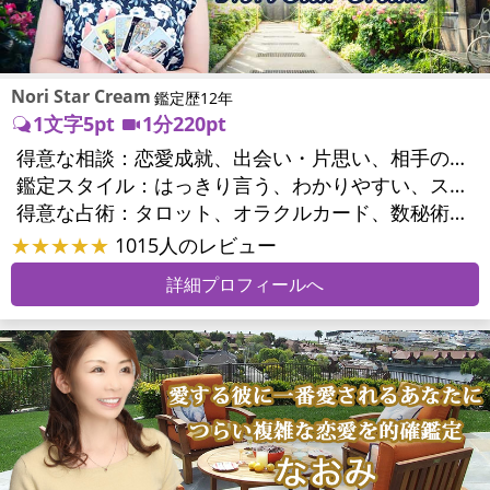
Nori Star Cream
鑑定歴12年
1文字5pt
1分220pt
得意な相談：
恋愛成就、出会い・片思い、相手の気持ち、相性、結婚、二人の今後、複雑な恋愛、浮気、不倫、復縁、離婚、同性愛・LGBT、人間関係、対人関係、仕事運、人生全般、目標、ビジネスチャンス、家庭問題、夫婦問題、親族問題、心の問題、人生相談
鑑定スタイル：
はっきり言う、わかりやすい、スピード鑑定、具体的、友達のように相談できる、聞き上手、とても話しやすい、じっくり聞いてくれる、愛にあふれ温かい、勇気をくれる、前向き・元気になれる
得意な占術：
タロット、オラクルカード、数秘術、易学、ルーン、サイコロ、カウンセリング、オリジナル占術、ルノルマンカード
★★★★★
1015人のレビュー
詳細プロフィールへ