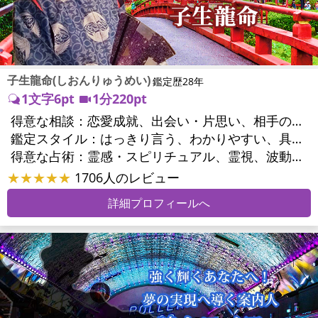
子生龍命(しおんりゅうめい)
鑑定歴28年
1文字6pt
1分220pt
得意な相談：
恋愛成就、出会い・片思い、相手の気持ち、相性、縁結び、結婚、男心・女心、二人の今後、複雑な恋愛、三角関係、略奪愛、浮気、不倫、復活愛、復縁、離婚、人間関係、職場の人間関係、対人関係、仕事運、適職、転職、進路、就職、人生全般、経営相談、人事、開業、目標、ビジネスチャンス、ビジネスパートナー、パワーハラスメント、セクシャルハラスメント、家族関係、夫婦関係、家庭問題、夫婦問題、親族問題、育児・子育て、シングルマザー、ドメスティックバイオレンス、心の問題、うつ、トラウマ、ストレス、いじめ、人生相談、霊的問題、健康運、金運、金銭トラブル、ご近所問題、縁切り
鑑定スタイル：
はっきり言う、わかりやすい、具体的、的確、納得感、聞き上手、とても話しやすい、じっくり聞いてくれる、勇気をくれる、前向き・元気になれる
得意な占術：
霊感・スピリチュアル、霊視、波動修正、タロット、オラクルカード、手相、祈祷、祈願、縁結び、除霊、縁切り、ダウジング、ヒーリング、レイキ、カウンセリング、オリジナル占術
★★★★★
1706人のレビュー
詳細プロフィールへ