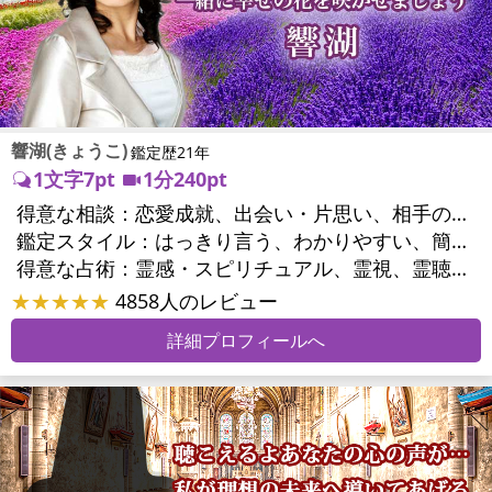
響湖(きょうこ)
鑑定歴21年
1文字7pt
1分240pt
得意な相談：
恋愛成就、出会い・片思い、相手の気持ち、相性、結婚、男心・女心、二人の今後、複雑な恋愛、三角関係、不倫、復縁、離婚、同性愛・LGBT、人間関係、職場の人間関係、対人関係、仕事運、適職、転職、進路、就職、人生全般、使命、経営相談、人事、開業、夢、目標、ビジネスチャンス、パワーハラスメント、セクシャルハラスメント、家族関係、夫婦関係、家庭問題、夫婦問題、親族問題、育児・子育て、シングルマザー、ドメスティックバイオレンス、相続関係、美容、精神問題、心の問題、うつ、トラウマ、ストレス、いじめ、人生相談、霊的問題、守護霊様、前世、夢診断、ペットの気持ち、ペットへのヒーリング、パワーストーン選択、引越し・転居、方位、開運指導、健康運、金運、ご近所問題、縁切り
鑑定スタイル：
はっきり言う、わかりやすい、簡潔、的確、納得感、情報量が多い、友達のように相談できる、聞き上手、じっくり聞いてくれる、深く濃厚、実力派
得意な占術：
霊感・スピリチュアル、霊視、霊聴、透視、過去視、前世・来世、波動修正、オーラ、エネルギー調整、チャクラ、ペットの気持ち、タロット、オラクルカード、算命学、風水、姓名判断、九星気学、四柱推命、数秘術、夢診断、人相(顔相)、ダウジング、ルーン、パワーストーン、水晶、ヒーリング、レイキ、カウンセリング、オリジナル占術
★★★★★
4858人のレビュー
詳細プロフィールへ