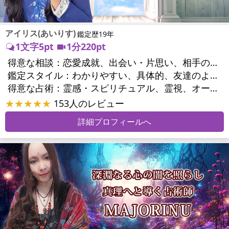
アイリス(あいりす)
鑑定歴19年
1文字5pt
1分220pt
得意な相談：
恋愛成就、出会い・片思い、相手の気持ち、相性、結婚、男心・女心、二人の今後、複雑な恋愛、浮気、不倫、復活愛、復縁、離婚、同性愛・LGBT、人間関係、職場の人間関係、対人関係、仕事運、適職、転職、就職、家族関係、夫婦関係、家庭問題、育児・子育て、シングルマザー、精神問題、心の問題、トラウマ、ストレス、健康運、金運、金銭トラブル
鑑定スタイル：
わかりやすい、具体的、友達のように相談できる、聞き上手、とても話しやすい、じっくり聞いてくれる、愛にあふれ温かい、前向き・元気になれる
得意な占術：
霊感・スピリチュアル、霊視、オーラ、タロット、オラクルカード
★★★★★
153人のレビュー
詳細プロフィールへ