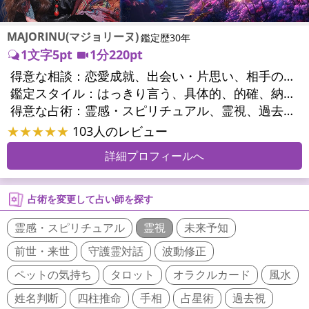
MAJORINU(マジョリーヌ)
鑑定歴30年
1文字5pt
1分220pt
得意な相談：
恋愛成就、出会い・片思い、相手の気持ち、相性、縁結び、結婚、男心・女心、二人の今後、複雑な恋愛、三角関係、略奪愛、浮気、不倫、復活愛、復縁、離婚、同性愛・LGBT、人間関係、職場の人間関係、対人関係、仕事運、適職、天職、転職、進路、就職、人生全般、使命、経営相談、人事、開業、夢、目標、ビジネスチャンス、ビジネスパートナー、パワーハラスメント、セクシャルハラスメント、家族関係、夫婦関係、家庭問題、夫婦問題、親族問題、育児・子育て、シングルマザー、ドメスティックバイオレンス、相続関係、精神問題、心の問題、うつ、トラウマ、ストレス、いじめ、人生相談、霊的問題、魂の本質、前世、ペットの気持ち、パワーストーン選択、引越し・転居、方位、健康運、金運、金銭トラブル、ご近所問題、縁切り
鑑定スタイル：
はっきり言う、具体的、的確、納得感、情報量が多い、友達のように相談できる、聞き上手、とても話しやすい、じっくり聞いてくれる、愛にあふれ温かい、深く濃厚、勇気をくれる、前向き・元気になれる、実力派
得意な占術：
霊感・スピリチュアル、霊視、過去視、未来予知、前世・来世、波動修正、オーラ、エネルギー調整、ソウルメイト、チャネリング、ペットの気持ち、タロット、オラクルカード、風水、姓名判断、九星気学、四柱推命、占星術、数秘術、カラー診断、易学、祈祷、祈願、縁結び、縁切り、ダウジング、ルーン、パワーストーン、カウンセリング、オリジナル占術、ルノルマンカード
★★★★★
103人のレビュー
詳細プロフィールへ
占術を変更して占い師を探す
霊感・スピリチュアル
霊視
未来予知
前世・来世
守護霊対話
波動修正
ペットの気持ち
タロット
オラクルカード
風水
姓名判断
四柱推命
手相
占星術
過去視