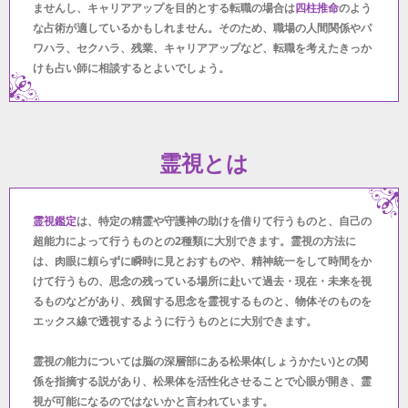
ませんし、キャリアアップを目的とする転職の場合は
四柱推命
のよう
な占術が適しているかもしれません。そのため、職場の人間関係やパ
ワハラ、セクハラ、残業、キャリアアップなど、転職を考えたきっか
けも占い師に相談するとよいでしょう。
霊視とは
霊視鑑定
は、特定の精霊や守護神の助けを借りて行うものと、自己の
超能力によって行うものとの2種類に大別できます。霊視の方法に
は、肉眼に頼らずに瞬時に見とおすものや、精神統一をして時間をか
けて行うもの、思念の残っている場所に赴いて過去・現在・未来を視
るものなどがあり、残留する思念を霊視するものと、物体そのものを
エックス線で透視するように行うものとに大別できます。
霊視の能力については脳の深層部にある松果体(しょうかたい)との関
係を指摘する説があり、松果体を活性化させることで心眼が開き、霊
視が可能になるのではないかと言われています。