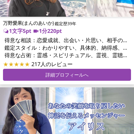
万野愛果(まんのあいか)
鑑定歴39年
1文字5pt
1分220pt
得意な相談：
恋愛成就、出会い・片思い、相手の気持ち、相性、縁結び、結婚、男心・女心、二人の今後、複雑な恋愛、三角関係、略奪愛、浮気、不倫、復活愛、復縁、離婚、同性愛・LGBT、人間関係、職場の人間関係、対人関係、仕事運、適職、天職、転職、進路、就職、人生全般、使命、経営相談、人事、開業、廃業、夢、目標、ビジネスチャンス、ビジネスパートナー、パワーハラスメント、セクシャルハラスメント、家族関係、夫婦関係、家庭問題、夫婦問題、親族問題、育児・子育て、シングルマザー、ドメスティックバイオレンス、相続関係、美容、精神問題、心の問題、うつ、ストレス、いじめ、人生相談、霊的問題、ご先祖様、守護霊様、お墓参り、魂の本質、前世、来世、夢診断、ペットの気持ち、ペット交信、ペットへのヒーリング、パワーストーン選択、引越し・転居、方位、開運指導、健康運、金銭トラブル、ご近所問題、縁切り
鑑定スタイル：
わかりやすい、具体的、納得感、友達のように相談できる、聞き上手、とても話しやすい、じっくり聞いてくれる、愛にあふれ温かい、勇気をくれる、前向き・元気になれる、実力派
得意な占術：
霊感・スピリチュアル、霊視、霊聴、未来予知、前世・来世、守護霊対話、波動修正、オーラ、エネルギー調整、ソウルメイト、チャネリング、ペットの気持ち、タロット、オラクルカード、風水、姓名判断、九星気学、四柱推命、数秘術、カラー診断、夢診断、易学、手相、人相(顔相)、祈祷、祈願、縁結び、除霊、縁切り、パワーストーン、水晶、サイコロ、ヒーリング、レイキ、カウンセリング、オリジナル占術
★★★★★
217人のレビュー
詳細プロフィールへ