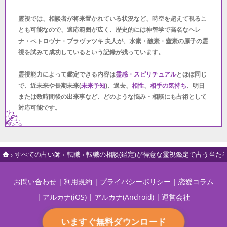
霊視では、相談者が将来置かれている状況など、時空を超えて視るこ
とも可能なので、適応範囲が広く、歴史的には神智学で高名なヘレ
ナ・ペトロヴナ・ブラヴァツキ 夫人が、水素・酸素・窒素の原子の霊
視を試みて成功しているという記録が残っています。
霊視能力によって鑑定できる内容は
霊感・スピリチュアル
とほぼ同じ
で、近未来や長期未来(
未来予知
)、過去、
相性
、
相手の気持ち
、明日
または数時間後の出来事など、どのような悩み・相談にも占術として
対応可能です。
すべての占い師
転職
転職の相談(鑑定)が得意な霊視鑑定で占う当た
お問い合わせ
利用規約
プライバシーポリシー
恋愛コラム
アルカナ(iOS)
アルカナ(Android)
運営会社
いますぐ無料ダウンロード