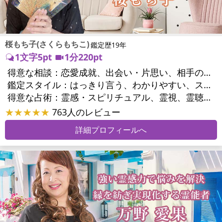
桜もち子(さくらもちこ)
鑑定歴19年
1文字5pt
1分220pt
得意な相談：
恋愛成就、出会い・片思い、相手の気持ち、相性、縁結び、結婚、二人の今後、複雑な恋愛、三角関係、略奪愛、浮気、不倫、復活愛、復縁、同性愛・LGBT、人間関係、対人関係、仕事運、転職、人生全般、経営相談、ビジネスチャンス、ビジネスパートナー、家族関係、夫婦関係、家庭問題、心の問題、うつ、いじめ、人生相談、霊的問題、ご先祖様、守護霊様、魂の本質、パワーストーン選択、開運指導、金運、縁切り
鑑定スタイル：
はっきり言う、わかりやすい、スピード鑑定、具体的、的確、納得感、聞き上手、とても話しやすい、じっくり聞いてくれる、愛にあふれ温かい、勇気をくれる、前向き・元気になれる、実力派
得意な占術：
霊感・スピリチュアル、霊視、霊聴、未来予知、前世・来世、波動修正、エネルギー調整、ソウルメイト、チャクラ、チャネリング、タロット、オラクルカード、姓名判断、九星気学、四柱推命、カラー診断、夢診断、易学、陰陽五行、祈祷、祈願、縁結び、除霊、縁切り、パワーストーン、水晶、ヒーリング
★★★★★
763人のレビュー
詳細プロフィールへ