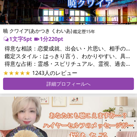
暁 クワイア(あかつき くわいあ)
鑑定歴15年
1文字5pt
1分220pt
得意な相談：
恋愛成就、出会い・片思い、相手の気持ち、相性、結婚、男心・女心、二人の今後、複雑な恋愛、三角関係、略奪愛、浮気、不倫、離婚、人間関係、職場の人間関係、対人関係、仕事運、適職、天職、転職、進路、就職、人生全般、使命、人事、開業、廃業、夢、目標、ビジネスチャンス、ビジネスパートナー、家族関係、夫婦関係、家庭問題、夫婦問題、精神問題、ストレス、人生相談、ご先祖様、守護霊様、お墓参り、魂の本質、前世、来世、ペットの気持ち、引越し・転居、方位、健康運、金運
鑑定スタイル：
はっきり言う、わかりやすい、具体的、納得感、情報量が多い、友達のように相談できる、聞き上手、とても話しやすい、じっくり聞いてくれる、愛にあふれ温かい、勇気をくれる、前向き・元気になれる、実力派
得意な占術：
霊感・スピリチュアル、霊視、過去視、前世・来世、オーラ、ソウルメイト、ペットの気持ち、タロット、オラクルカード、姓名判断、四柱推命、占星術、数秘術、カラー診断、陰陽五行、人相(顔相)、カウンセリング、オリジナル占術
★★★★★
1243人のレビュー
詳細プロフィールへ