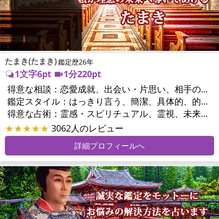
たまき(たまき)
鑑定歴26年
1文字6pt
1分220pt
得意な相談：
恋愛成就、出会い・片思い、相手の気持ち、相性、結婚、男心・女心、二人の今後、複雑な恋愛、三角関係、浮気、不倫、復活愛、復縁、離婚、同性愛・LGBT、人間関係、職場の人間関係、対人関係、仕事運、適職、天職、転職、進路、就職、人生全般、使命、経営相談、人事、開業、夢、目標、ビジネスチャンス、ビジネスパートナー、パワーハラスメント、セクシャルハラスメント、家族関係、夫婦関係、家庭問題、夫婦問題、親族問題、育児・子育て、シングルマザー、相続関係、美容、心の問題、トラウマ、ストレス、人生相談、霊的問題、ご先祖様、守護霊様、魂の本質、前世、来世、引越し・転居、方位、開運指導、健康運、金運、金銭トラブル、ご近所問題
鑑定スタイル：
はっきり言う、簡潔、具体的、的確、情報量が多い、友達のように相談できる、聞き上手、とても話しやすい、愛にあふれ温かい、深く濃厚、勇気をくれる、前向き・元気になれる、実力派
得意な占術：
霊感・スピリチュアル、霊視、未来予知、前世・来世、波動修正、タロット、オラクルカード、風水、占星術、カウンセリング
★★★★★
3062人のレビュー
詳細プロフィールへ