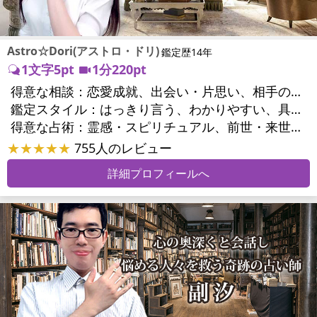
Astro☆Dori(アストロ・ドリ)
鑑定歴14年
1文字5pt
1分220pt
得意な相談：
恋愛成就、出会い・片思い、相手の気持ち、相性、結婚、男心・女心、二人の今後、複雑な恋愛、三角関係、略奪愛、浮気、不倫、復活愛、離婚、人間関係、職場の人間関係、対人関係、仕事運、適職、天職、転職、就職、人生全般、使命、夢、目標、家族関係、夫婦関係、家庭問題、夫婦問題、美容、精神問題、心の問題、うつ、トラウマ、ストレス、いじめ、人生相談、霊的問題、前世、パワーストーン選択、開運指導、金運
鑑定スタイル：
はっきり言う、わかりやすい、具体的、的確、納得感、情報量が多い、友達のように相談できる、聞き上手、とても話しやすい、じっくり聞いてくれる、愛にあふれ温かい、深く濃厚、勇気をくれる、前向き・元気になれる
得意な占術：
霊感・スピリチュアル、前世・来世、ソウルメイト、タロット、オラクルカード、風水、占星術、パワーストーン、サイコロ、カウンセリング、ルノルマンカード
★★★★★
755人のレビュー
詳細プロフィールへ