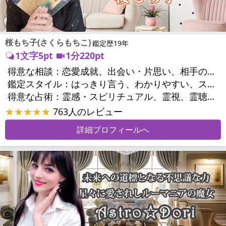
桜もち子(さくらもちこ)
鑑定歴19年
1文字5pt
1分220pt
得意な相談：
恋愛成就、出会い・片思い、相手の気持ち、相性、縁結び、結婚、二人の今後、複雑な恋愛、三角関係、略奪愛、浮気、不倫、復活愛、復縁、同性愛・LGBT、人間関係、対人関係、仕事運、転職、人生全般、経営相談、ビジネスチャンス、ビジネスパートナー、家族関係、夫婦関係、家庭問題、心の問題、うつ、いじめ、人生相談、霊的問題、ご先祖様、守護霊様、魂の本質、パワーストーン選択、開運指導、金運、縁切り
鑑定スタイル：
はっきり言う、わかりやすい、スピード鑑定、具体的、的確、納得感、聞き上手、とても話しやすい、じっくり聞いてくれる、愛にあふれ温かい、勇気をくれる、前向き・元気になれる、実力派
得意な占術：
霊感・スピリチュアル、霊視、霊聴、未来予知、前世・来世、波動修正、エネルギー調整、ソウルメイト、チャクラ、チャネリング、タロット、オラクルカード、姓名判断、九星気学、四柱推命、カラー診断、夢診断、易学、陰陽五行、祈祷、祈願、縁結び、除霊、縁切り、パワーストーン、水晶、ヒーリング
★★★★★
763人のレビュー
詳細プロフィールへ