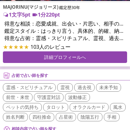
MAJORINU(マジョリーヌ)
鑑定歴30年
1文字5pt
1分220pt
得意な相談：
恋愛成就、出会い・片思い、相手の気持ち、相性、縁結び、結婚、男心・女心、二人の今後、複雑な恋愛、三角関係、略奪愛、浮気、不倫、復活愛、復縁、離婚、同性愛・LGBT、人間関係、職場の人間関係、対人関係、仕事運、適職、天職、転職、進路、就職、人生全般、使命、経営相談、人事、開業、夢、目標、ビジネスチャンス、ビジネスパートナー、パワーハラスメント、セクシャルハラスメント、家族関係、夫婦関係、家庭問題、夫婦問題、親族問題、育児・子育て、シングルマザー、ドメスティックバイオレンス、相続関係、精神問題、心の問題、うつ、トラウマ、ストレス、いじめ、人生相談、霊的問題、魂の本質、前世、ペットの気持ち、パワーストーン選択、引越し・転居、方位、健康運、金運、金銭トラブル、ご近所問題、縁切り
鑑定スタイル：
はっきり言う、具体的、的確、納得感、情報量が多い、友達のように相談できる、聞き上手、とても話しやすい、じっくり聞いてくれる、愛にあふれ温かい、深く濃厚、勇気をくれる、前向き・元気になれる、実力派
得意な占術：
霊感・スピリチュアル、霊視、過去視、未来予知、前世・来世、波動修正、オーラ、エネルギー調整、ソウルメイト、チャネリング、ペットの気持ち、タロット、オラクルカード、風水、姓名判断、九星気学、四柱推命、占星術、数秘術、カラー診断、易学、祈祷、祈願、縁結び、縁切り、ダウジング、ルーン、パワーストーン、カウンセリング、オリジナル占術、ルノルマンカード
★★★★★
103人のレビュー
詳細プロフィールへ
占術で占い師を探す
霊感・スピリチュアル
霊視
過去視
未来予知
前世・来世
守護霊対話
波動修正
ペットの気持ち
タロット
オラクルカード
風水
姓名判断
四柱推命
占星術
陰陽五行
手相
相談内容で占い師を探す