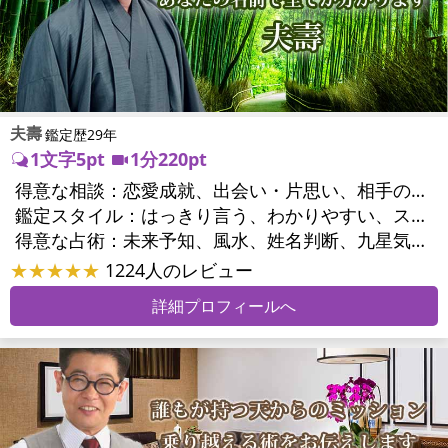
夫壽
鑑定歴29年
1文字5pt
1分220pt
得意な相談：
恋愛成就、出会い・片思い、相手の気持ち、相性、縁結び、結婚、男心・女心、二人の今後、複雑な恋愛、三角関係、略奪愛、浮気、不倫、復活愛、復縁、離婚、同性愛・LGBT、人間関係、職場の人間関係、対人関係、仕事運、適職、転職、進路、人生全般、人事、開業、廃業、目標、家族関係、夫婦関係、家庭問題、夫婦問題、親族問題、育児・子育て、シングルマザー、引越し・転居、方位、開運指導、健康運、金運
鑑定スタイル：
はっきり言う、わかりやすい、スピード鑑定、簡潔、具体的、的確、納得感、情報量が多い、友達のように相談できる、聞き上手、とても話しやすい、じっくり聞いてくれる、愛にあふれ温かい、深く濃厚、勇気をくれる、前向き・元気になれる、実力派
得意な占術：
未来予知、風水、姓名判断、九星気学、占星術、数秘術、陰陽五行、手相、カウンセリング、オリジナル占術
★★★★★
1224人のレビュー
詳細プロフィールへ