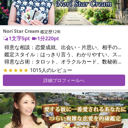
Nori Star Cream
鑑定歴12年
1文字5pt
1分220pt
得意な相談：
恋愛成就、出会い・片思い、相手の気持ち、相性、結婚、二人の今後、複雑な恋愛、浮気、不倫、復縁、離婚、同性愛・LGBT、人間関係、対人関係、仕事運、人生全般、目標、ビジネスチャンス、家庭問題、夫婦問題、親族問題、心の問題、人生相談
鑑定スタイル：
はっきり言う、わかりやすい、スピード鑑定、具体的、友達のように相談できる、聞き上手、とても話しやすい、じっくり聞いてくれる、愛にあふれ温かい、勇気をくれる、前向き・元気になれる
得意な占術：
タロット、オラクルカード、数秘術、易学、ルーン、サイコロ、カウンセリング、オリジナル占術、ルノルマンカード
★★★★★
1015人のレビュー
詳細プロフィールへ