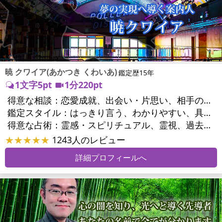
暁 クワイア(あかつき くわいあ)
鑑定歴15年
1文字5pt
1分220pt
得意な相談：
恋愛成就、出会い・片思い、相手の気持ち、相性、結婚、男心・女心、二人の今後、複雑な恋愛、三角関係、略奪愛、浮気、不倫、離婚、人間関係、職場の人間関係、対人関係、仕事運、適職、天職、転職、進路、就職、人生全般、使命、人事、開業、廃業、夢、目標、ビジネスチャンス、ビジネスパートナー、家族関係、夫婦関係、家庭問題、夫婦問題、精神問題、ストレス、人生相談、ご先祖様、守護霊様、お墓参り、魂の本質、前世、来世、ペットの気持ち、引越し・転居、方位、健康運、金運
鑑定スタイル：
はっきり言う、わかりやすい、具体的、納得感、情報量が多い、友達のように相談できる、聞き上手、とても話しやすい、じっくり聞いてくれる、愛にあふれ温かい、勇気をくれる、前向き・元気になれる、実力派
得意な占術：
霊感・スピリチュアル、霊視、過去視、前世・来世、オーラ、ソウルメイト、ペットの気持ち、タロット、オラクルカード、姓名判断、四柱推命、占星術、数秘術、カラー診断、陰陽五行、人相(顔相)、カウンセリング、オリジナル占術
★★★★★
1243人のレビュー
詳細プロフィールへ