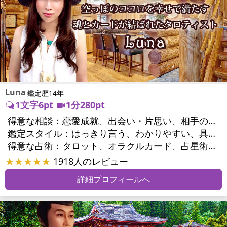
Luna
鑑定歴14年
1文字6pt
1分280pt
得意な相談：
恋愛成就、出会い・片思い、相手の気持ち、結婚、男心・女心、二人の今後、複雑な恋愛、三角関係、浮気、不倫、離婚、同性愛・LGBT、人間関係、職場の人間関係、対人関係、仕事運、転職、進路、就職、人生全般、夢、目標、ビジネスチャンス、家族関係、夫婦関係、家庭問題、夫婦問題、シングルマザー、心の問題、ストレス、人生相談
鑑定スタイル：
はっきり言う、わかりやすい、具体的、的確、納得感、友達のように相談できる、聞き上手、とても話しやすい、じっくり聞いてくれる、愛にあふれ温かい、勇気をくれる、前向き・元気になれる
得意な占術：
タロット、オラクルカード、占星術、数秘術、手相、カウンセリング、ルノルマンカード
★★★★★
1918人のレビュー
詳細プロフィールへ