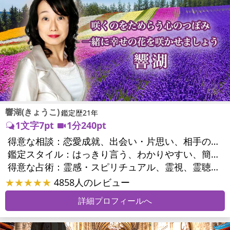
響湖(きょうこ)
鑑定歴21年
1文字7pt
1分240pt
得意な相談：
恋愛成就、出会い・片思い、相手の気持ち、相性、結婚、男心・女心、二人の今後、複雑な恋愛、三角関係、不倫、復縁、離婚、同性愛・LGBT、人間関係、職場の人間関係、対人関係、仕事運、適職、転職、進路、就職、人生全般、使命、経営相談、人事、開業、夢、目標、ビジネスチャンス、パワーハラスメント、セクシャルハラスメント、家族関係、夫婦関係、家庭問題、夫婦問題、親族問題、育児・子育て、シングルマザー、ドメスティックバイオレンス、相続関係、美容、精神問題、心の問題、うつ、トラウマ、ストレス、いじめ、人生相談、霊的問題、守護霊様、前世、夢診断、ペットの気持ち、ペットへのヒーリング、パワーストーン選択、引越し・転居、方位、開運指導、健康運、金運、ご近所問題、縁切り
鑑定スタイル：
はっきり言う、わかりやすい、簡潔、的確、納得感、情報量が多い、友達のように相談できる、聞き上手、じっくり聞いてくれる、深く濃厚、実力派
得意な占術：
霊感・スピリチュアル、霊視、霊聴、透視、過去視、前世・来世、波動修正、オーラ、エネルギー調整、チャクラ、ペットの気持ち、タロット、オラクルカード、算命学、風水、姓名判断、九星気学、四柱推命、数秘術、夢診断、人相(顔相)、ダウジング、ルーン、パワーストーン、水晶、ヒーリング、レイキ、カウンセリング、オリジナル占術
★★★★★
4858人のレビュー
詳細プロフィールへ