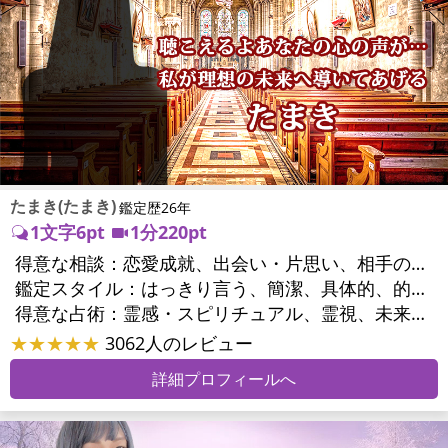
たまき(たまき)
鑑定歴26年
1文字6pt
1分220pt
得意な相談：
恋愛成就、出会い・片思い、相手の気持ち、相性、結婚、男心・女心、二人の今後、複雑な恋愛、三角関係、浮気、不倫、復活愛、復縁、離婚、同性愛・LGBT、人間関係、職場の人間関係、対人関係、仕事運、適職、天職、転職、進路、就職、人生全般、使命、経営相談、人事、開業、夢、目標、ビジネスチャンス、ビジネスパートナー、パワーハラスメント、セクシャルハラスメント、家族関係、夫婦関係、家庭問題、夫婦問題、親族問題、育児・子育て、シングルマザー、相続関係、美容、心の問題、トラウマ、ストレス、人生相談、霊的問題、ご先祖様、守護霊様、魂の本質、前世、来世、引越し・転居、方位、開運指導、健康運、金運、金銭トラブル、ご近所問題
鑑定スタイル：
はっきり言う、簡潔、具体的、的確、情報量が多い、友達のように相談できる、聞き上手、とても話しやすい、愛にあふれ温かい、深く濃厚、勇気をくれる、前向き・元気になれる、実力派
得意な占術：
霊感・スピリチュアル、霊視、未来予知、前世・来世、波動修正、タロット、オラクルカード、風水、占星術、カウンセリング
★★★★★
3062人のレビュー
詳細プロフィールへ