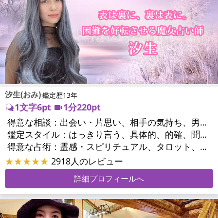
汐生(おみ)
鑑定歴13年
1文字6pt
1分220pt
得意な相談：
出会い・片思い、相手の気持ち、男心・女心、二人の今後、複雑な恋愛、三角関係、浮気、不倫、同性愛・LGBT、人間関係、職場の人間関係、対人関係、ペットの気持ち
鑑定スタイル：
はっきり言う、具体的、的確、聞き上手、とても話しやすい、じっくり聞いてくれる、愛にあふれ温かい、深く濃厚、前向き・元気になれる
得意な占術：
霊感・スピリチュアル、タロット、カウンセリング
★★★★★
2918人のレビュー
詳細プロフィールへ