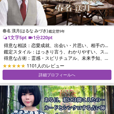
春名 渼月(はるな みづき)
鑑定歴9年
1文字5pt
1分220pt
得意な相談：
恋愛成就、出会い・片思い、相手の気持ち、相性、結婚、男心・女心、二人の今後、複雑な恋愛、三角関係、略奪愛、浮気、不倫、復活愛、復縁、離婚、同性愛・LGBT、人間関係、職場の人間関係、対人関係、仕事運、適職、天職、転職、進路、就職、人生全般、使命、経営相談、人事、開業、夢、目標、ビジネスチャンス、ビジネスパートナー、パワーハラスメント、家族関係、夫婦関係、家庭問題、夫婦問題、シングルマザー、ストレス、いじめ、人生相談、ペットの気持ち、引越し・転居、方位、開運指導、健康運、金運、金銭トラブル、ご近所問題
鑑定スタイル：
はっきり言う、わかりやすい、スピード鑑定、簡潔、具体的、的確、納得感、友達のように相談できる、聞き上手、とても話しやすい、じっくり聞いてくれる、勇気をくれる、前向き・元気になれる
得意な占術：
霊感・スピリチュアル、未来予知、チャネリング、タロット、九星気学、占星術、カラー診断、易学、陰陽五行、手相、人相(顔相)、祈願、オリジナル占術
★★★★★
1101人のレビュー
詳細プロフィールへ