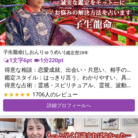
子生龍命(しおんりゅうめい)
鑑定歴28年
1文字6pt
1分220pt
得意な相談：
恋愛成就、出会い・片思い、相手の気持ち、相性、縁結び、結婚、男心・女心、二人の今後、複雑な恋愛、三角関係、略奪愛、浮気、不倫、復活愛、復縁、離婚、人間関係、職場の人間関係、対人関係、仕事運、適職、転職、進路、就職、人生全般、経営相談、人事、開業、目標、ビジネスチャンス、ビジネスパートナー、パワーハラスメント、セクシャルハラスメント、家族関係、夫婦関係、家庭問題、夫婦問題、親族問題、育児・子育て、シングルマザー、ドメスティックバイオレンス、心の問題、うつ、トラウマ、ストレス、いじめ、人生相談、霊的問題、健康運、金運、金銭トラブル、ご近所問題、縁切り
鑑定スタイル：
はっきり言う、わかりやすい、具体的、的確、納得感、聞き上手、とても話しやすい、じっくり聞いてくれる、勇気をくれる、前向き・元気になれる
得意な占術：
霊感・スピリチュアル、霊視、波動修正、タロット、オラクルカード、手相、祈祷、祈願、縁結び、除霊、縁切り、ダウジング、ヒーリング、レイキ、カウンセリング、オリジナル占術
★★★★★
1706人のレビュー
詳細プロフィールへ