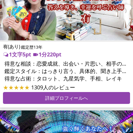
有(あり)
鑑定歴13年
1文字5pt
1分220pt
得意な相談：
恋愛成就、出会い・片思い、相手の気持ち、相性、結婚、男心・女心、二人の今後、三角関係、浮気、不倫、人間関係、対人関係、仕事運、人生全般
鑑定スタイル：
はっきり言う、具体的、聞き上手、愛にあふれ温かい、深く濃厚、前向き・元気になれる
得意な占術：
タロット、九星気学、手相、レイキ
★★★★★
1309人のレビュー
詳細プロフィールへ