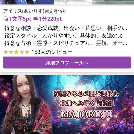
アイリス(あいりす)
鑑定歴19年
1文字5pt
1分220pt
得意な相談：
恋愛成就、出会い・片思い、相手の気持ち、相性、結婚、男心・女心、二人の今後、複雑な恋愛、浮気、不倫、復活愛、復縁、離婚、同性愛・LGBT、人間関係、職場の人間関係、対人関係、仕事運、適職、転職、就職、家族関係、夫婦関係、家庭問題、育児・子育て、シングルマザー、精神問題、心の問題、トラウマ、ストレス、健康運、金運、金銭トラブル
鑑定スタイル：
わかりやすい、具体的、友達のように相談できる、聞き上手、とても話しやすい、じっくり聞いてくれる、愛にあふれ温かい、前向き・元気になれる
得意な占術：
霊感・スピリチュアル、霊視、オーラ、タロット、オラクルカード
★★★★★
153人のレビュー
詳細プロフィールへ