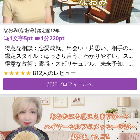
なおみ(なおみ)
鑑定歴12年
1文字5pt
1分220pt
得意な相談：
恋愛成就、出会い・片思い、相手の気持ち、相性、縁結び、結婚、男心・女心、二人の今後、複雑な恋愛、三角関係、略奪愛、浮気、不倫、復活愛、復縁、離婚、人間関係、職場の人間関係、対人関係、仕事運、就職、人生全般、夢、夫婦関係、家庭問題、夫婦問題、シングルマザー、精神問題、トラウマ、ストレス、人生相談
鑑定スタイル：
はっきり言う、わかりやすい、スピード鑑定、簡潔、情報量が多い、友達のように相談できる、聞き上手、とても話しやすい、深く濃厚、勇気をくれる、前向き・元気になれる、実力派
得意な占術：
霊感・スピリチュアル、未来予知、オーラ、エネルギー調整、タロット、オラクルカード、数秘術、ヒーリング、カウンセリング、オリジナル占術
★★★★★
812人のレビュー
詳細プロフィールへ