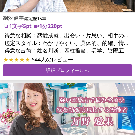
副汐 健宇
鑑定歴15年
1文字5pt
1分220pt
得意な相談：
恋愛成就、出会い・片思い、相手の気持ち、相性、結婚、二人の今後、人間関係、職場の人間関係、対人関係、仕事運、適職、天職、転職、進路、就職、人生全般、開業、夢、目標、ビジネスチャンス、ビジネスパートナー、家族関係、夫婦関係、家庭問題、夫婦問題、親族問題、精神問題、心の問題、うつ、トラウマ、ストレス、人生相談、ペットの気持ち、引越し・転居、開運指導、健康運、金運、ご近所問題
鑑定スタイル：
わかりやすい、具体的、的確、情報量が多い、聞き上手、とても話しやすい、じっくり聞いてくれる、深く濃厚、前向き・元気になれる
得意な占術：
姓名判断、四柱推命、易学、陰陽五行、手相、サイコロ
★★★★★
544人のレビュー
詳細プロフィールへ