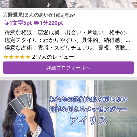
万野愛果(まんのあいか)
鑑定歴39年
1文字5pt
1分220pt
得意な相談：
恋愛成就、出会い・片思い、相手の気持ち、相性、縁結び、結婚、男心・女心、二人の今後、複雑な恋愛、三角関係、略奪愛、浮気、不倫、復活愛、復縁、離婚、同性愛・LGBT、人間関係、職場の人間関係、対人関係、仕事運、適職、天職、転職、進路、就職、人生全般、使命、経営相談、人事、開業、廃業、夢、目標、ビジネスチャンス、ビジネスパートナー、パワーハラスメント、セクシャルハラスメント、家族関係、夫婦関係、家庭問題、夫婦問題、親族問題、育児・子育て、シングルマザー、ドメスティックバイオレンス、相続関係、美容、精神問題、心の問題、うつ、ストレス、いじめ、人生相談、霊的問題、ご先祖様、守護霊様、お墓参り、魂の本質、前世、来世、夢診断、ペットの気持ち、ペット交信、ペットへのヒーリング、パワーストーン選択、引越し・転居、方位、開運指導、健康運、金銭トラブル、ご近所問題、縁切り
鑑定スタイル：
わかりやすい、具体的、納得感、友達のように相談できる、聞き上手、とても話しやすい、じっくり聞いてくれる、愛にあふれ温かい、勇気をくれる、前向き・元気になれる、実力派
得意な占術：
霊感・スピリチュアル、霊視、霊聴、未来予知、前世・来世、守護霊対話、波動修正、オーラ、エネルギー調整、ソウルメイト、チャネリング、ペットの気持ち、タロット、オラクルカード、風水、姓名判断、九星気学、四柱推命、数秘術、カラー診断、夢診断、易学、手相、人相(顔相)、祈祷、祈願、縁結び、除霊、縁切り、パワーストーン、水晶、サイコロ、ヒーリング、レイキ、カウンセリング、オリジナル占術
★★★★★
217人のレビュー
詳細プロフィールへ