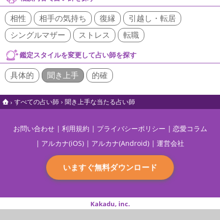
相性
相手の気持ち
復縁
引越し・転居
シングルマザー
ストレス
転職
鑑定スタイルを変更して占い師を探す
具体的
聞き上手
的確
すべての占い師
聞き上手な当たる占い師
お問い合わせ
利用規約
プライバシーポリシー
恋愛コラム
アルカナ(iOS)
アルカナ(Android)
運営会社
いますぐ無料ダウンロード
Kakadu, inc.